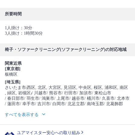
所要時間
1人掛け：30分
3人掛け：1時間30分
椅子・ソファークリーニング(ソファークリーニング)の対応地域
関東近県
[東京都]
板橋区
[埼玉県]
さいたま市
西区
, 北区
, 大宮区
, 見沼区
, 中央区
, 桜区
, 浦和区
, 南区
(
, 緑区
, 岩槻区
/ 川越市
/ 熊谷市
/ 行田市
/ 加須市
/ 東松山市
)
/ 春日部市
/ 羽生市
/ 鴻巣市
/ 上尾市
/ 越谷市
/ 桶川市
/ 久喜市
/ 北本市
/ 蓮田市
/ 幸手市
/ 吉川市
/ 白岡市
/ 北足立郡
/ 南埼玉郡
/ 北葛飾郡
すべてを表示する
ユアマイスター安心への取り組み