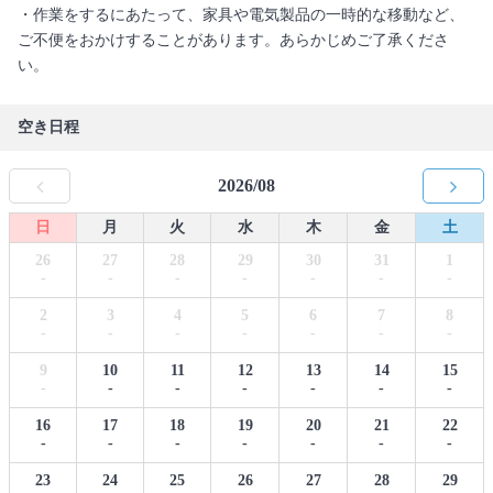
・作業をするにあたって、家具や電気製品の一時的な移動など、
ご不便をおかけすることがあります。あらかじめご了承くださ
い。
空き日程
2026/08
日
月
火
水
木
金
土
26
27
28
29
30
31
1
-
-
-
-
-
-
-
2
3
4
5
6
7
8
-
-
-
-
-
-
-
9
10
11
12
13
14
15
-
-
-
-
-
-
-
16
17
18
19
20
21
22
-
-
-
-
-
-
-
23
24
25
26
27
28
29