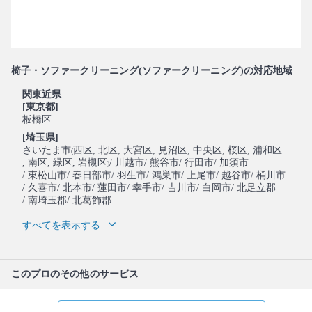
椅子・ソファークリーニング(ソファークリーニング)の対応地域
関東近県
[東京都]
板橋区
[埼玉県]
さいたま市
西区
, 北区
, 大宮区
, 見沼区
, 中央区
, 桜区
, 浦和区
(
, 南区
, 緑区
, 岩槻区
/ 川越市
/ 熊谷市
/ 行田市
/ 加須市
)
/ 東松山市
/ 春日部市
/ 羽生市
/ 鴻巣市
/ 上尾市
/ 越谷市
/ 桶川市
/ 久喜市
/ 北本市
/ 蓮田市
/ 幸手市
/ 吉川市
/ 白岡市
/ 北足立郡
/ 南埼玉郡
/ 北葛飾郡
すべてを表示する
このプロのその他のサービス