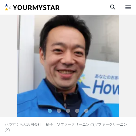
search
menu
ハウすくらぶ合同会社
｜椅子・ソファークリーニング(ソファークリーニン
グ)