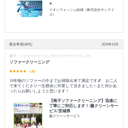
⭐️
イオンウォッシュ結城（株式会社サンライ
ズ）
匿名希望(40代)
2020年10月
椅子・ソファークリーニング(ソファークリーニング)
ソファークリーニング
5.00
10年物のソファーの中までお掃除出来て満足です🎵 お二人
で来てくださり一生懸命に作業して頂きました✨また何かあ
ったらお願いしようと思います！
【椅子ソファークリーニング】迅速に
丁寧にご対応します！/藤クリーンサー
ビス/茨城県
藤クリーンサービス