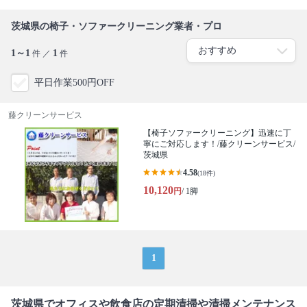
茨城県の椅子・ソファークリーニング業者・プロ
1～1
1
件 ／
件
平日作業500円OFF
藤クリーンサービス
【椅子ソファークリーニング】迅速に丁
寧にご対応します！/藤クリーンサービス/
茨城県
4.58
(18件)
10,120
円
/ 1脚
1
茨城県でオフィスや飲食店の定期清掃や清掃メンテナンス