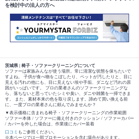
を検討中の法人の方へ
茨城県 | 椅子・ソファークリーニングについて
ソファーは家族みんなが使う場所。常に清潔な状態を保ちたいで
すよね。 子供が食べ物をこぼしたり、ペットが汚したりと、目に
見える汚れの他にも、目に見えない埃や手垢、ダニなど汚れの原
因がいっぱいです。 プロの業者さんのソファークリーニングな
ら、落ちないと思っていたシミや臭い、ダニや雑菌を一掃できま
す。 また、素材本来の色を取り戻します。諦めて買い換える前
に、一度プロの業者さんに頼んでみませんか？
▼表示価格に含まれる椅子・ソファークリーニングの作業範囲
ソファー本体 / ソファーに備え付きのクッション / ソファーカバー
/ カバーを外した場合は、作業後にカバー装着
口コミ
もご参照ください。
※本ページでは一部プロモーションを含む場合があります。