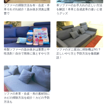
ソファーの掃除方法を布・合皮・本
革ソファーのお手入れの正しい方法
革それぞれ紹介！染み抜き消臭は重
を解説！本革と合成皮革の違いと使
曹で
うグッズ
布製ソファーの染み抜きは重曹と中
ソファのダニ退治に掃除機はNG？
性洗剤！自分で簡単に落とすやり方
正しいやり方と予防方法を徹底解
説！
ソファの本革・合皮・布の素材別に
カビの掃除方法を紹介！カビの予防
方法も