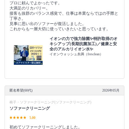
プロに頼んでよかったです。
大満足のリカバリー。
接客も抜群のバランス感覚で、仕事は本業ならではの手際と
丁寧さ。
見事に思い出のソファーが復活しました。
これからも一層大切に使っていきたいと思っています。
イオンの力で強力除菌✨特許取得のオ
キシアップ(長期抗菌加工)／健康と安
全のアルカリイオン水✨
イオンウォッシュ糸満（fresclean）
匿名希望(60代)
2026年05月
椅子・ソファークリーニング(ソファークリーニング)
ソファークリーニング
5.00
初めてソファークリーニングしました。