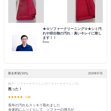
★☆ソファークリーニング☆★シミ汚
れや排出物の汚れ・臭いキレイに致し
ます！！
Reins
匿名希望(50代)
2026年07月
椅子・ソファークリーニング(ソファークリーニング)
甦った！
5.00
長年の汚れもスッキリ取れました
全体的にふっくらして、ソファーの弾力が、