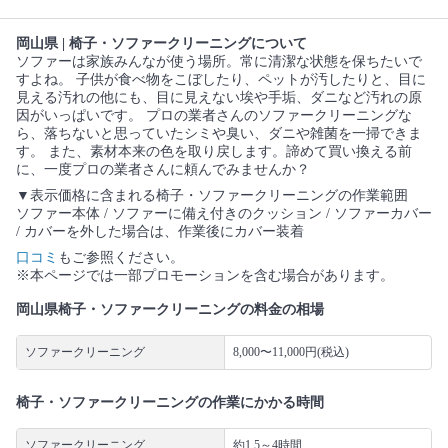
岡山県 | 椅子・ソファークリーニングについて
ソファーは家族みんなが使う場所。常に清潔な状態を保ちたいで
すよね。 子供が食べ物をこぼしたり、ペットが汚したりと、目に
見える汚れの他にも、目に見えない埃や手垢、ダニなど汚れの原
因がいっぱいです。 プロの業者さんのソファークリーニングな
ら、落ちないと思っていたシミや臭い、ダニや雑菌を一掃できま
す。 また、素材本来の色を取り戻します。諦めて買い換える前
に、一度プロの業者さんに頼んでみませんか？
▼表示価格に含まれる椅子・ソファークリーニングの作業範囲
ソファー本体 / ソファーに備え付きのクッション / ソファーカバー
/ カバーを外した場合は、作業後にカバー装着
口コミ
もご参照ください。
※本ページでは一部プロモーションを含む場合があります。
岡山県椅子・ソファークリーニングの料金の相場
ソファークリーニング
8,000〜11,000円(税込)
椅子・ソファークリーニングの作業にかかる時間
ソファークリーニング
約1.5～4時間