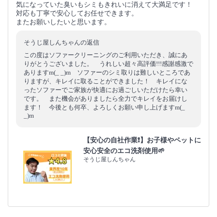
気になっていた臭いもシミもきれいに消えて大満足です！
対応も丁寧で安心してお任せできます。
またお願いしたいと思います。
そうじ屋しんちゃんの返信
この度はソファークリーニングのご利用いただき、誠にあ
りがとうございました。 うれしい超々高評価!!!感謝感激で
ありますm(_ _)m ソファーのシミ取りは難しいところであ
りますが、キレイに取ることができました！ キレイにな
ったソファーでご家族が快適にお過ごしいただけたら幸い
です。 また機会がありましたら全力でキレイをお届けし
ます！ 今後とも何卒、よろしくお願い申し上げますm(_
_)m
【安心の自社作業❗️】お子様やペットに
安心安全のエコ洗剤使用🌱
そうじ屋しんちゃん