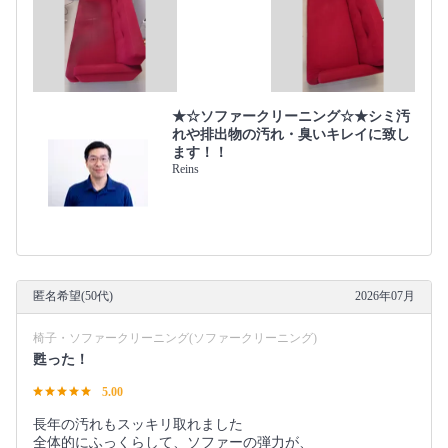
★☆ソファークリーニング☆★シミ汚
れや排出物の汚れ・臭いキレイに致し
ます！！
Reins
匿名希望(50代)
2026年07月
椅子・ソファークリーニング(ソファークリーニング)
甦った！
5.00
長年の汚れもスッキリ取れました
全体的にふっくらして、ソファーの弾力が、