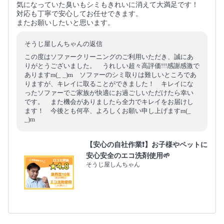
気になっていた臭いもシミもきれいに消えて大満足です！
対応も丁寧で安心してお任せできます。
またお願いしたいと思います。
そうじ屋しんちゃんの返信
この度はソファークリーニングのご利用いただき、誠にあ
りがとうございました。 うれしい超々高評価!!!感謝感激で
ありますm(_ _)m ソファーのシミ取りは難しいところであ
りますが、キレイに取ることができました！ キレイにな
ったソファーでご家族が快適にお過ごしいただけたら幸い
です。 また機会がありましたら全力でキレイをお届けし
ます！ 今後とも何卒、よろしくお願い申し上げますm(_
_)m
【安心の自社作業❗️】お子様やペットに
安心安全のエコ洗剤使用🌱
そうじ屋しんちゃん