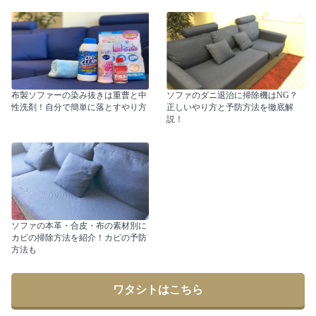
布製ソファーの染み抜きは重曹と中
ソファのダニ退治に掃除機はNG？
性洗剤！自分で簡単に落とすやり方
正しいやり方と予防方法を徹底解
説！
ソファの本革・合皮・布の素材別に
カビの掃除方法を紹介！カビの予防
方法も
ワタシトはこちら