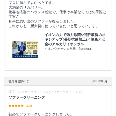
プロに頼んでよかったです。
大満足のリカバリー。
接客も抜群のバランス感覚で、仕事は本業ならではの手際と
丁寧さ。
見事に思い出のソファーが復活しました。
これからも一層大切に使っていきたいと思っています。
イオンの力で強力除菌✨特許取得のオ
キシアップ(長期抗菌加工)／健康と安
全のアルカリイオン水✨
イオンウォッシュ糸満（fresclean）
匿名希望(60代)
2026年05月
椅子・ソファークリーニング(ソファークリーニング)
ソファークリーニング
5.00
初めてソファークリーニングしました。