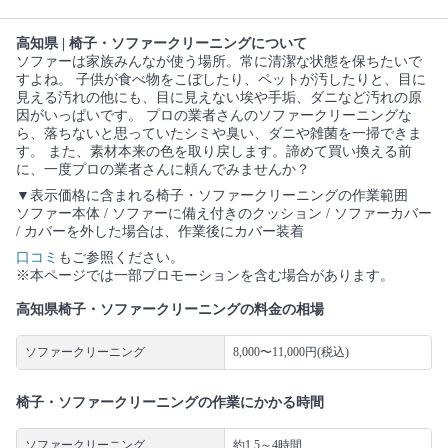
高知県 | 椅子・ソファークリーニングについて
ソファーは家族みんなが使う場所。常に清潔な状態を保ちたいで
すよね。 子供が食べ物をこぼしたり、ペットが汚したりと、目に
見える汚れの他にも、目に見えない埃や手垢、ダニなど汚れの原
因がいっぱいです。 プロの業者さんのソファークリーニングな
ら、落ちないと思っていたシミや臭い、ダニや雑菌を一掃できま
す。 また、素材本来の色を取り戻します。諦めて買い換える前
に、一度プロの業者さんに頼んでみませんか？
▼表示価格に含まれる椅子・ソファークリーニングの作業範囲
ソファー本体 / ソファーに備え付きのクッション / ソファーカバー
/ カバーを外した場合は、作業後にカバー装着
口コミ
もご参照ください。
※本ページでは一部プロモーションを含む場合があります。
高知県椅子・ソファークリーニングの料金の相場
ソファークリーニング
8,000〜11,000円(税込)
椅子・ソファークリーニングの作業にかかる時間
ソファークリーニング
約1.5～4時間