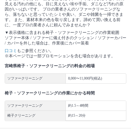
見える汚れの他にも、目に見えない埃や手垢、ダニなど汚れの原
因がいっぱいです。 プロの業者さんのソファークリーニングな
ら、落ちないと思っていたシミや臭い、ダニや雑菌を一掃できま
す。 また、素材本来の色を取り戻します。諦めて買い換える前
に、一度プロの業者さんに頼んでみませんか？
▼表示価格に含まれる椅子・ソファークリーニングの作業範囲
ソファー本体 / ソファーに備え付きのクッション / ソファーカバー
/ カバーを外した場合は、作業後にカバー装着
口コミ
もご参照ください。
※本ページでは一部プロモーションを含む場合があります。
宮崎県椅子・ソファークリーニングの料金の相場
ソファークリーニング
8,000〜11,000円(税込)
椅子・ソファークリーニングの作業にかかる時間
ソファークリーニング
約1.5～4時間
椅子クリーニング
約15～20分