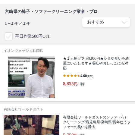
宮崎県の椅子・ソファークリーニング業者・プロ
1～2
2
件 ／
件
平日作業500円OFF
イオンウォッシュ延岡店
★２人用ソファ9,900円★シミや臭いを綺
麗にいたします★嘔吐やおしっこにも対
応
4.60
(1件)
8,855
円
/ 1脚
有限会社ワールドダスト
有限会社ワールドダストのソファ（布）
クリーニング/鹿児島県/宮崎県/長年使うソ
ファーの臭いを除去