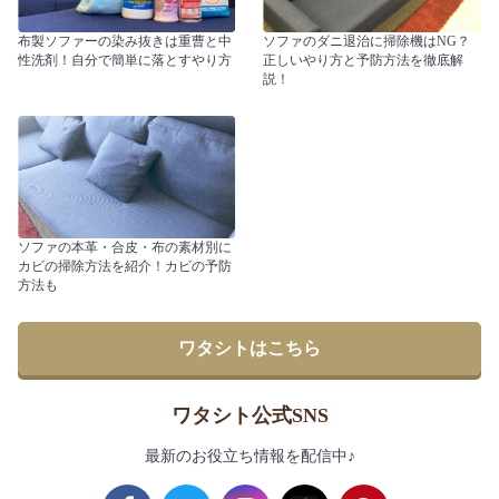
布製ソファーの染み抜きは重曹と中
ソファのダニ退治に掃除機はNG？
性洗剤！自分で簡単に落とすやり方
正しいやり方と予防方法を徹底解
説！
ソファの本革・合皮・布の素材別に
カビの掃除方法を紹介！カビの予防
方法も
ワタシトはこちら
ワタシト公式SNS
最新のお役立ち情報を配信中♪