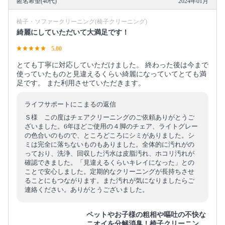
匿名希望(40代)
2024年01月
椅子・ソファークリーニング(椅子クリーニング)
綺麗にしていただいて大満足です！
5.00
とても丁寧に対応していただけました。 終わった後は今まで
使っていたものと見違えるくらい綺麗になっていてとても満
足です。 また利用させていただきます。
ライフサポートにこまるの返信
Ｓ様 この度はチェアクリーニングのご依頼ありがとうご
ざいました。6年ほどご使用の４脚のチェア、ライトグレー
の色合いのもので、ところどころにシミがありました。シ
ミは完全に落ちないものもありました。全体的に汚れがの
っており、洗浄、回収した汚水は皮脂汚れ、ホコリ汚れが
確認できました。「見違えるくらいキレイになった」との
ことで安心しました。定期的なクリーニングが長持ちさせ
ることにもつながります。また汚れが気になりましたらご
連絡ください。ありがとうございました。
ペットやお子様の粗相や嘔吐の不快な
ニオイを分解消臭！椅子クリーニン