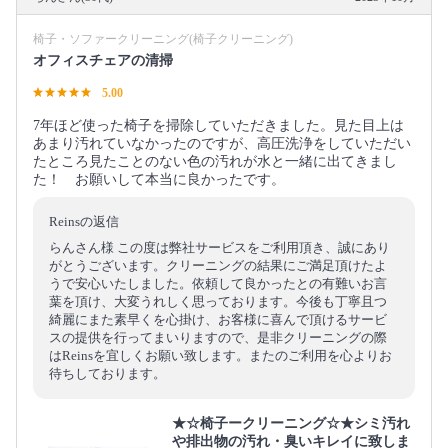
椅子・ソファークリーニング(椅子クリーニング)
オフィスチェアの清掃
5.00
7年ほど使った椅子を掃除していただきました。見た目上は
あまり汚れていなかったのですが、高圧洗浄をしていただい
たところ見たことのない色の汚れが水と一緒に出てきまし
た！ お願いして本当に良かったです。
Reinsの返信
らんさん様 この度は弊社サービスをご利用頂き、誠にあり
がとうございます。クリーニングの結果にご満足頂けたよ
うで安心いたしました。依頼して良かったとの有難いお言
葉を頂け、大変うれしく思っております。今後も丁寧且つ
綺麗にまた素早くを心掛け、お客様に喜んで頂けるサービ
スの提供を行ってまいりますので、是非クリーニングの際
はReinsを宜しくお願い致します。またのご利用を心よりお
待ちしております。
★☆椅子ークリーニング☆★シミ汚れ
や排出物の汚れ・臭いキレイに致しま