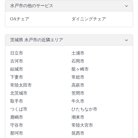
水戸市の他のサービス
OAチェア
ダイニングチェア
茨城県 水戸市の近隣エリア
日立市
土浦市
古河市
石岡市
結城市
龍ヶ崎市
下妻市
常総市
常陸太田市
高萩市
北茨城市
笠間市
取手市
牛久市
つくば市
ひたちなか市
鹿嶋市
潮来市
守谷市
常陸大宮市
那珂市
筑西市