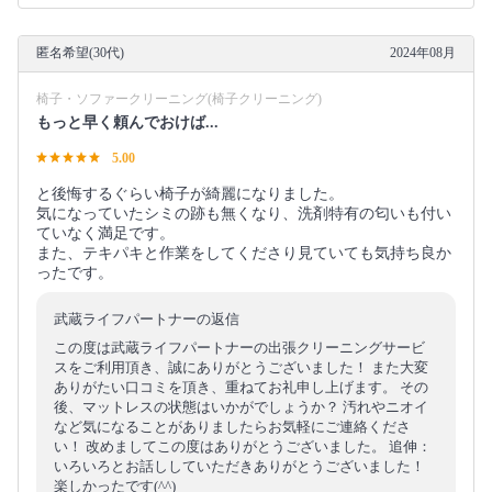
匿名希望(30代)
2024年08月
椅子・ソファークリーニング(椅子クリーニング)
もっと早く頼んでおけば...
5.00
と後悔するぐらい椅子が綺麗になりました。
気になっていたシミの跡も無くなり、洗剤特有の匂いも付い
ていなく満足です。
また、テキパキと作業をしてくださり見ていても気持ち良か
ったです。
武蔵ライフパートナーの返信
この度は武蔵ライフパートナーの出張クリーニングサービ
スをご利用頂き、誠にありがとうございました！ また大変
ありがたい口コミを頂き、重ねてお礼申し上げます。 その
後、マットレスの状態はいかがでしょうか？ 汚れやニオイ
など気になることがありましたらお気軽にご連絡くださ
い！ 改めましてこの度はありがとうございました。 追伸：
いろいろとお話ししていただきありがとうございました！
楽しかったです(^^)