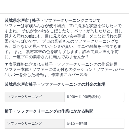
茨城県水戸市 | 椅子・ソファークリーニングについて
ソファーは家族みんなが使う場所。常に清潔な状態を保ちたいで
すよね。 子供が食べ物をこぼしたり、ペットが汚したりと、目に
見える汚れの他にも、目に見えない埃や手垢、ダニなど汚れの原
因がいっぱいです。 プロの業者さんのソファークリーニングな
ら、落ちないと思っていたシミや臭い、ダニや雑菌を一掃できま
す。 また、素材本来の色を取り戻します。諦めて買い換える前
に、一度プロの業者さんに頼んでみませんか？
▼表示価格に含まれる椅子・ソファークリーニングの作業範囲
ソファー本体 / ソファーに備え付きのクッション / ソファーカバー
/ カバーを外した場合は、作業後にカバー装着
茨城県水戸市椅子・ソファークリーニングの料金の相場
ソファークリーニング
8,000〜11,000円(税込)
椅子・ソファークリーニングの作業にかかる時間
ソファークリーニング
約1.5～4時間