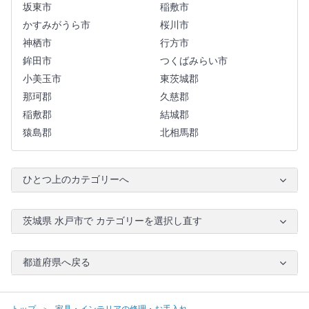
坂東市
稲敷市
かすみがうら市
桜川市
神栖市
行方市
鉾田市
つくばみらい市
小美玉市
東茨城郡
那珂郡
久慈郡
稲敷郡
結城郡
猿島郡
北相馬郡
ひとつ上のカテゴリーへ
茨城県 水戸市で カテゴリーを選択し直す
都道府県へ戻る
トップ
家具・インテリアの修理・お手入れ