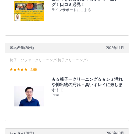
グ！口コミ必見！
ライフサポートにこまる
匿名希望(30代)
2023年11月
椅子・ソファークリーニング(椅子クリーニング)
5.00
★☆椅子ークリーニング☆★シミ汚れ
や排出物の汚れ・臭いキレイに致しま
す！！
Reins
らんさん(30代)
2023年10月