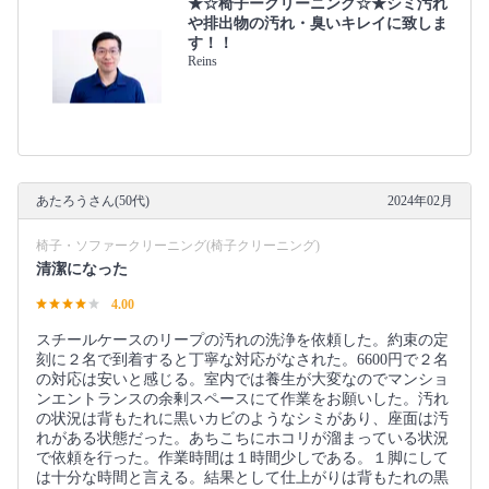
★☆椅子ークリーニング☆★シミ汚れ
や排出物の汚れ・臭いキレイに致しま
す！！
Reins
あたろうさん(50代)
2024年02月
椅子・ソファークリーニング(椅子クリーニング)
清潔になった
4.00
スチールケースのリープの汚れの洗浄を依頼した。約束の定
刻に２名で到着すると丁寧な対応がなされた。6600円で２名
の対応は安いと感じる。室内では養生が大変なのでマンショ
ンエントランスの余剰スペースにて作業をお願いした。汚れ
の状況は背もたれに黒いカビのようなシミがあり、座面は汚
れがある状態だった。あちこちにホコリが溜まっている状況
で依頼を行った。作業時間は１時間少しである。１脚にして
は十分な時間と言える。結果として仕上がりは背もたれの黒