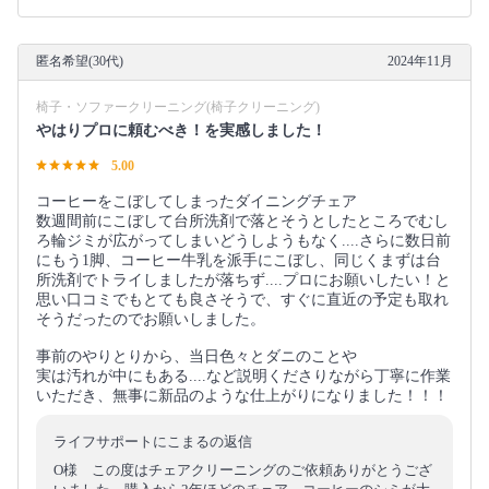
匿名希望(30代)
2024年11月
椅子・ソファークリーニング(椅子クリーニング)
やはりプロに頼むべき！を実感しました！
5.00
コーヒーをこぼしてしまったダイニングチェア
数週間前にこぼして台所洗剤で落とそうとしたところでむし
ろ輪ジミが広がってしまいどうしようもなく....さらに数日前
にもう1脚、コーヒー牛乳を派手にこぼし、同じくまずは台
所洗剤でトライしましたが落ちず....プロにお願いしたい！と
思い口コミでもとても良さそうで、すぐに直近の予定も取れ
そうだったのでお願いしました。
事前のやりとりから、当日色々とダニのことや
実は汚れが中にもある....など説明くださりながら丁寧に作業
いただき、無事に新品のような仕上がりになりました！！！
ライフサポートにこまるの返信
O様 この度はチェアクリーニングのご依頼ありがとうござ