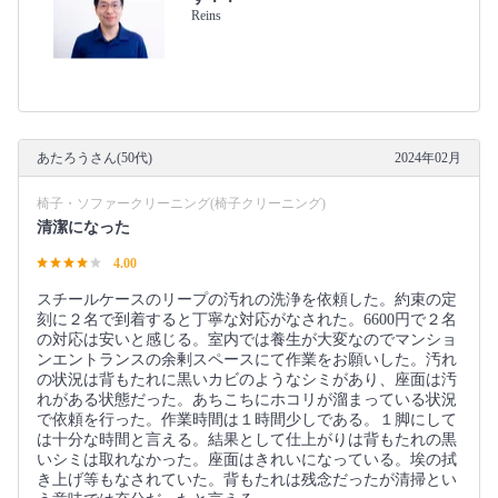
Reins
あたろうさん(50代)
2024年02月
椅子・ソファークリーニング(椅子クリーニング)
清潔になった
4.00
スチールケースのリープの汚れの洗浄を依頼した。約束の定
刻に２名で到着すると丁寧な対応がなされた。6600円で２名
の対応は安いと感じる。室内では養生が大変なのでマンショ
ンエントランスの余剰スペースにて作業をお願いした。汚れ
の状況は背もたれに黒いカビのようなシミがあり、座面は汚
れがある状態だった。あちこちにホコリが溜まっている状況
で依頼を行った。作業時間は１時間少しである。１脚にして
は十分な時間と言える。結果として仕上がりは背もたれの黒
いシミは取れなかった。座面はきれいになっている。埃の拭
き上げ等もなされていた。背もたれは残念だったが清掃とい