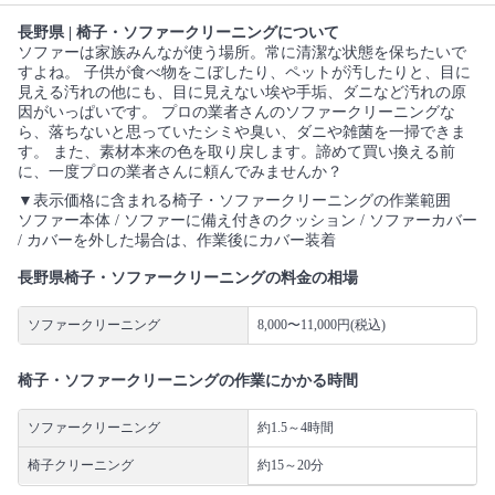
長野県 | 椅子・ソファークリーニングについて
ソファーは家族みんなが使う場所。常に清潔な状態を保ちたいで
すよね。 子供が食べ物をこぼしたり、ペットが汚したりと、目に
見える汚れの他にも、目に見えない埃や手垢、ダニなど汚れの原
因がいっぱいです。 プロの業者さんのソファークリーニングな
ら、落ちないと思っていたシミや臭い、ダニや雑菌を一掃できま
す。 また、素材本来の色を取り戻します。諦めて買い換える前
に、一度プロの業者さんに頼んでみませんか？
▼表示価格に含まれる椅子・ソファークリーニングの作業範囲
ソファー本体 / ソファーに備え付きのクッション / ソファーカバー
/ カバーを外した場合は、作業後にカバー装着
長野県椅子・ソファークリーニングの料金の相場
ソファークリーニング
8,000〜11,000円(税込)
椅子・ソファークリーニングの作業にかかる時間
ソファークリーニング
約1.5～4時間
椅子クリーニング
約15～20分