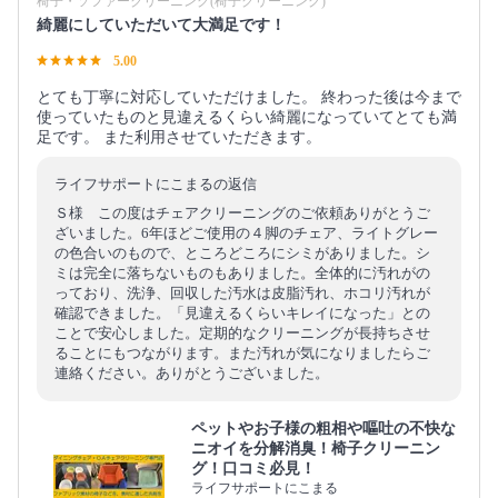
椅子・ソファークリーニング(椅子クリーニング)
綺麗にしていただいて大満足です！
5.00
とても丁寧に対応していただけました。 終わった後は今まで
使っていたものと見違えるくらい綺麗になっていてとても満
足です。 また利用させていただきます。
ライフサポートにこまるの返信
Ｓ様 この度はチェアクリーニングのご依頼ありがとうご
ざいました。6年ほどご使用の４脚のチェア、ライトグレー
の色合いのもので、ところどころにシミがありました。シ
ミは完全に落ちないものもありました。全体的に汚れがの
っており、洗浄、回収した汚水は皮脂汚れ、ホコリ汚れが
確認できました。「見違えるくらいキレイになった」との
ことで安心しました。定期的なクリーニングが長持ちさせ
ることにもつながります。また汚れが気になりましたらご
連絡ください。ありがとうございました。
ペットやお子様の粗相や嘔吐の不快な
ニオイを分解消臭！椅子クリーニン
グ！口コミ必見！
ライフサポートにこまる