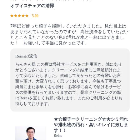
オフィスチェアの清掃
5.00
7年ほど使った椅子を掃除していただきました。見た目上は
あまり汚れていなかったのですが、高圧洗浄をしていただい
たところ見たことのない色の汚れが水と一緒に出てきまし
た！ お願いして本当に良かったです。
Reinsの返信
らんさん様 この度は弊社サービスをご利用頂き、誠にあり
がとうございます。クリーニングの結果にご満足頂けたよ
うで安心いたしました。依頼して良かったとの有難いお言
葉を頂け、大変うれしく思っております。今後も丁寧且つ
綺麗にまた素早くを心掛け、お客様に喜んで頂けるサービ
スの提供を行ってまいりますので、是非クリーニングの際
はReinsを宜しくお願い致します。またのご利用を心よりお
待ちしております。
★☆椅子ークリーニング☆★シミ汚れ
や排出物の汚れ・臭いキレイに致しま
す！！
Reins