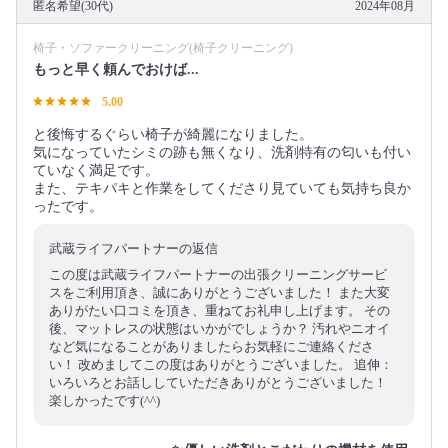
匿名希望(30代)
2024年08月
椅子・ソファークリーニング(椅子クリーニング)
もっと早く頼んでおけば...
5.00
と後悔するぐらい椅子が綺麗になりました。
気になっていたシミの跡も無くなり、洗剤特有の匂いも付い
ていなく満足です。
また、テキパキと作業をしてくださり見ていても気持ち良か
ったです。
武蔵ライフパートナーの返信
この度は武蔵ライフパートナーの出張クリーニングサービ
スをご利用頂き、誠にありがとうございました！ また大変
ありがたい口コミを頂き、重ねてお礼申し上げます。 その
後、マットレスの状態はいかがでしょうか？ 汚れやニオイ
など気になることがありましたらお気軽にご連絡くださ
い！ 改めましてこの度はありがとうございました。 追伸：
いろいろとお話ししていただきありがとうございました！
楽しかったです(^^)