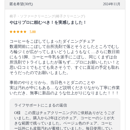
匿名希望(30代)
2024年11月
椅子・ソファークリーニング(椅子クリーニング)
やはりプロに頼むべき！を実感しました！
5.00
コーヒーをこぼしてしまったダイニングチェア
数週間前にこぼして台所洗剤で落とそうとしたところでむし
ろ輪ジミが広がってしまいどうしようもなく....さらに数日前
にもう1脚、コーヒー牛乳を派手にこぼし、同じくまずは台
所洗剤でトライしましたが落ちず....プロにお願いしたい！と
思い口コミでもとても良さそうで、すぐに直近の予定も取れ
そうだったのでお願いしました。
事前のやりとりから、当日色々とダニのことや
実は汚れが中にもある....など説明くださりながら丁寧に作業
いただき、無事に新品のような仕上がりになりました！！！
ライフサポートにこまるの返信
O様 この度はチェアクリーニングのご依頼ありがとうござ
いました。購入から2年ほどのチェア、コーヒーのシミが大
きな範囲で残っていました。ベージュ色のチェア、コーヒ
ー以外にも皮脂汚れが蓄積していました。毎日使用してい