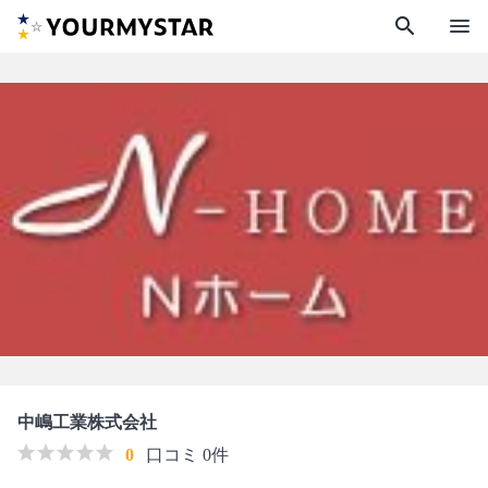
search
menu
中嶋工業株式会社
0
口コミ 0件