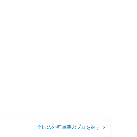
交換
水漏れ修理・トイレ
壁紙・クロス張り替
ドアノ
つまり修理
え
ー修理
全国の外壁塗装のプロを探す