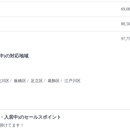
69,0
80,5
97,7
中)の対応地域
荒川区
/ 板橋区
/ 足立区
/ 葛飾区
/ 江戸川区
・入居中)のセールスポイント
掛けてます！