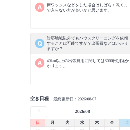
床ワックスなどをした場合はしばらく乾くま
で入らない方が良いかと思います。
対応地域以外でもハウスクリーニングを依頼
することは可能ですか？出張費などはかかり
ますか？
40km以上の出張費用に関しては3000円別途か
かります。
空き日程
最終更新日：2026/08/07
2026/08
日
月
火
水
木
金
土