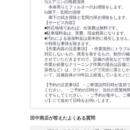
5)エアコンの簡易清掃
本体周りとフィルターのお掃除をします。
6)廊下・玄関の清掃
廊下の拭き掃除と玄関の掃き掃除をします。
【サービス内容】
■対応地域であれば、出張費は無料です。
■駐車場料金は、実費、現金精算になります。
■汚れによる追加料金は基本的に発生しません
※特殊な事情を除きます。
【作業内容の注意事項】 ・作業箇所にトラブ
対応しないもの、異音を発するもの、動作の確
させていただきますので、設備の劣化などで塗
作業が必要なクリーニング作業の場合は設備に
染色など）は、クリーニングで完全に落としか
いて、設備自体が10年以上経過しているモノ
【予約の注意事項】 ・ご希望訪問日時が直前
ください。 ・ご予約の日時が、当社の営業時
くずらしてください。 ・ご予約が集中し、ご
ジ】にて改めて日時をお伺いします。
田中商店が答えたよくある質問