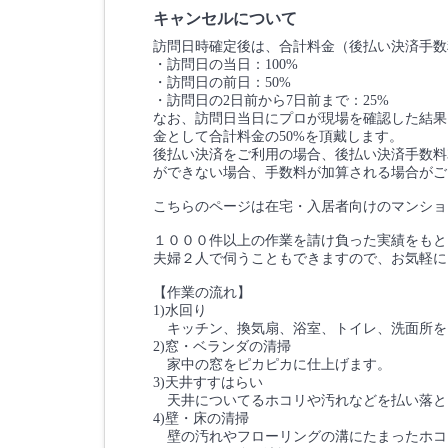
キャンセルについて
訪問日時確定後は、合計料金（後払い決済手数
・訪問日の当日：100%
・訪問日の前日：50%
・訪問日の2日前から7日前まで：25%
なお、訪問日当日にプロが現場を確認した結果
金として合計料金の50%を頂戴します。
後払い決済をご利用の場合、後払い決済手数料3
ができない場合、手数料が加算される場合がご
こちらのページは在宅・入居者向けのマンショ
１０００件以上の作業を請け負った実績をもと
夫婦２人で伺うこともできますので、お気軽に
【作業の流れ】
1)水回り
キッチン、換気扇、浴室、トイレ、洗面所を
2)窓・ベランダの清掃
家中の窓をピカピカに仕上げます。
3)天井すすはらい
天井についてるホコリや汚れなどを払い落と
4)壁・床の清掃
壁の汚れやフローリングの溝にたまったホコ