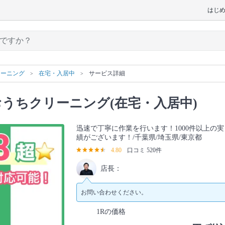
はじ
リーニング
在宅・入居中
サービス詳細
うちクリーニング(在宅・入居中)
迅速で丁寧に作業を行います！1000件以上の実
績がございます！/千葉県/埼玉県/東京都
4.80
口コミ 520件
店長：
お問い合わせください。
1Rの価格