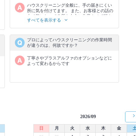
ハウスクリーニング全般に、手の届きにくい
所に気を付けてます。 また、お客様との話の
中で気になってる所を中心に作業させて頂き
すべてを表示する
ます。
プロによってハウスクリーニングの作業時間
が違うのは、何故ですか？
丁寧さやプラスアルファのオプションなどに
よって変わるからです
2026/09
日
月
火
水
木
金