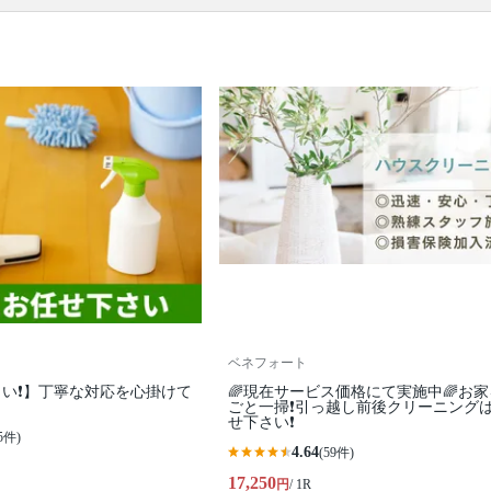
口コミ
もご参照ください。
※本ページでは一部プロモーションを含む場合があ
ります。
ベネフォート
い❗️】丁寧な対応を心掛けて
🌈現在サービス価格にて実施中🌈お
ごと一掃❗️引っ越し前後クリーニング
せ下さい❗️
5件)
4.64
(59件)
17,250
円
/ 1R