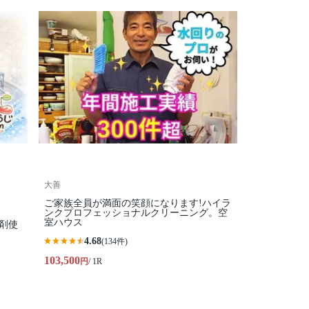
大善
ご家族全員が満面の笑顔になります!ハイラ
ンクプロフェッショナルクリーニング。空
室ハウス
剤使
4.68
(134件)
103,500
円
/ 1R