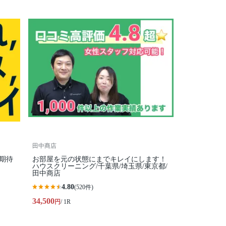
田中商店
期待
お部屋を元の状態にまでキレイにします！
ハウスクリーニング/千葉県/埼玉県/東京都/
田中商店
4.80
(520件)
34,500
円
/ 1R