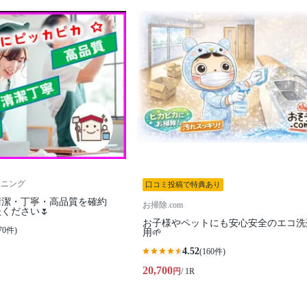
ーニング
口コミ投稿で特典あり
清潔・丁寧・高品質を確約
お掃除.com
ください🌷
お子様やペットにも安心安全のエコ洗
70件)
用🌱
4.52
(160件)
20,700
円
/ 1R