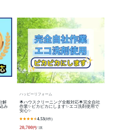
ハッピーリフォーム
分解
🌟ハウスクリーニング全般対応🌟完全自社
込み
作業✨️ピカピカにします✨️エコ洗剤使用で
安心✨
4.53
(8件)
20,700
円
/ 1R