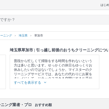
はじ
リーニング
埼玉県
草加市
埼玉県草加市 | 引っ越し前後のおうちクリーニングにつ
普段から忙しくて掃除をする時間を作れないという
方は多いと思います。せっかくの休日もゆっくりお
休みしたいのではないでしょうか。マイスターのク
リーニングサービスでは、あなたの代わりにお家を
キレイにして、リラックスできる空間にするお手伝
すべてを表示する
いをさせていただきます。
▼表示価格に含まれる引っ越し前後のおうちクリー
ニングの作業範囲
キッチン / 換気扇 / 浴室 / トイレ / 洗面所 / ベランダ /
窓 / エアコンの簡易洗浄(フィルターのみ) / 照明 / 天
ーニング業者・プロ
おすすめ順
井 / 壁面 / 床 / 廊下 / 階段 / 玄関