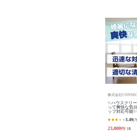
株式会社CONNEC
✨ハウスクリ
って爽快な気
ッフ対応可能✨
3.49
(7
23,000
円
/ 1R