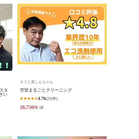
そうじ屋しんちゃん
性スタ
空室まるごとクリーニング
ざい
4.76
(251件)
28,750
円
/ 1R