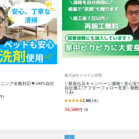
株式会社スマイル空間
ニング全般対応🌟100%自社
✨新規出店キャンペーン価格✨安心安
自社施工/アフターフォロー充実✨複
り👍
件)
5.00
(1件)
34,500
円
/ 1R