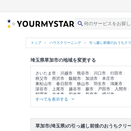
search
トップ
ハウスクリーニング
引っ越し前後のおうちク
埼玉県草加市の地域を変更する
さいたま市
川越市
熊谷市
川口市
行田市
秩父市
所沢市
飯能市
加須市
本庄市
東松山市
春日部市
狭山市
羽生市
鴻巣市
深谷市
上尾市
越谷市
蕨市
戸田市
入間市
朝霞市
志木市
和光市
新座市
桶川市
すべてを表示する
久喜市
北本市
八潮市
富士見市
三郷市
蓮田市
坂戸市
幸手市
鶴ヶ島市
日高市
吉川市
ふじみ野市
白岡市
北足立郡
入間郡
比企郡
秩父郡
児玉郡
大里郡
南埼玉郡
北葛飾郡
草加市(埼玉県)の引っ越し前後のおうちクリ