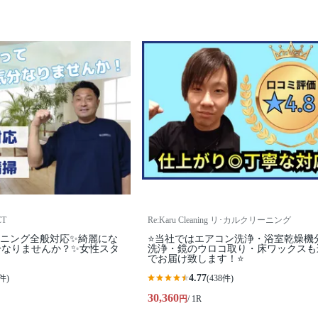
T
Re:Karu Cleaning リ･カルクリーニング
ーニング全般対応✨綺麗にな
⭐当社ではエアコン洗浄・浴室乾燥機
分なりませんか？✨女性スタ
洗浄・鏡のウロコ取り・床ワックスも
でお届け致します！⭐
4.77
件)
(438件)
30,360
円
/ 1R