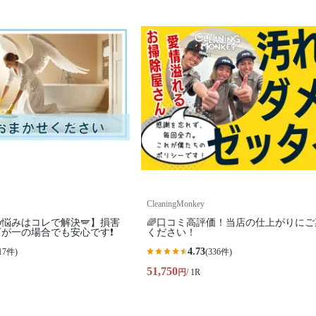
CleaningMonkey
悩みはコレで解決🪽】損害
🌈口コミ高評価！当店の仕上がりにご
が一の場合でも安心です❗️
ください！
4.73
17件)
(336件)
51,750
円
/ 1R