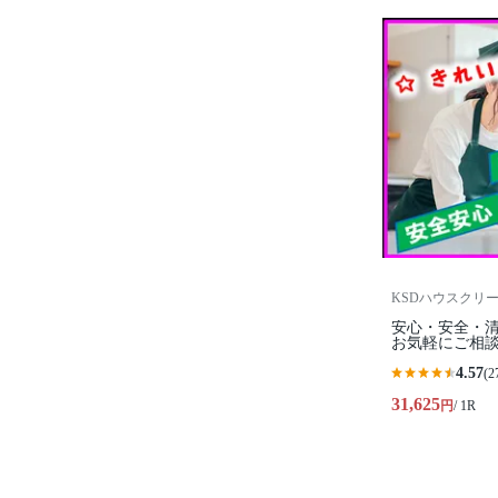
KSDハウスクリ
安心・安全・
お気軽にご相談
4.57
(2
31,625
円
/ 1R