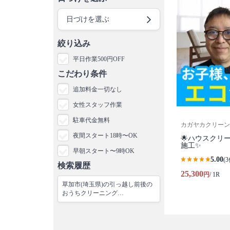
日づけを選ぶ
絞り込み
平日作業500円OFF
こだわり条件
追加料金一切なし
女性スタッフ作業
駐車代金無料
カガヤカクリーン
夜間スタート18時〜OK
🌟ハウスクリー
施工✨
早朝スタート〜9時OK
5.00
(3
検索履歴
25,300
円
/ 1R
草加市(埼玉県)の引っ越し前後の
おうちクリーニング…