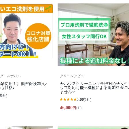
グ ルナハル
グリーンアピス
剤使用！】損害保険加入♪
🌟ハウスクリーニング全般対応🌟女
心価格♪
ッフ対応可能✨機種による追加料金ご
ません✨
91件)
5.00
(1件)
46,000
円
/ 1R