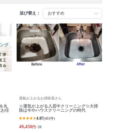
並び替え：
運氣が上がるお掃除屋さん
家を丸
☆運気が上がる入居中クリーニング☆大掃
はお任
除は今やハウスクリーニングの時代
4.87
(461件)
49,450
円
/ 1R