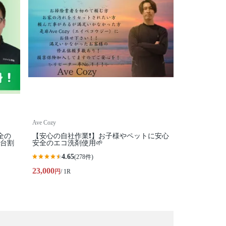
Ave Cozy
全の
【安心の自社作業❗️】お子様やペットに安心
数台割
安全のエコ洗剤使用🌱
4.65
(278件)
23,000
円
/ 1R