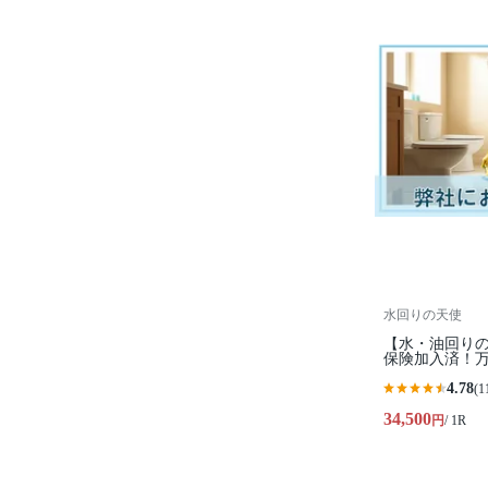
水回りの天使
【水・油回りの
保険加入済！万
4.78
(1
34,500
円
/ 1R