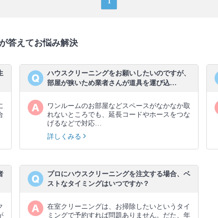
1
が答えてお悩み解決
生
ハウスクリーニングをお願いしたいのですが、
部屋が狭いため業者さんが道具を運び込…
に
ワンルームのお部屋などスペースがなかなか取
合
れないところでも、延長コードやホースをつな
げるなどで対応…
詳しくみる
者
プロにハウスクリーニングを注文する場合、ベ
ストなタイミングはいつですか？
ク
在室クリーニングは、お掃除したいというタイ
が
ミングで予約すれば問題ありません。だた、年