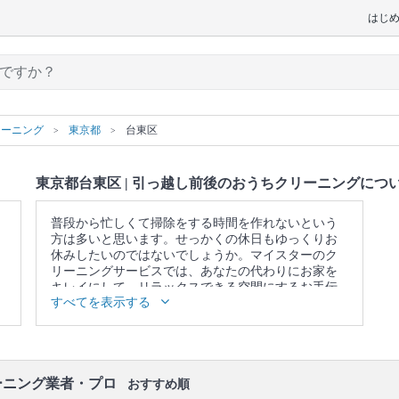
はじ
リーニング
東京都
台東区
東京都台東区 | 引っ越し前後のおうちクリーニングにつ
普段から忙しくて掃除をする時間を作れないという
方は多いと思います。せっかくの休日もゆっくりお
休みしたいのではないでしょうか。マイスターのク
リーニングサービスでは、あなたの代わりにお家を
キレイにして、リラックスできる空間にするお手伝
すべてを表示する
いをさせていただきます。
▼表示価格に含まれる引っ越し前後のおうちクリー
ニングの作業範囲
キッチン / 換気扇 / 浴室 / トイレ / 洗面所 / ベランダ /
窓 / エアコンの簡易洗浄(フィルターのみ) / 照明 / 天
ーニング業者・プロ
おすすめ順
井 / 壁面 / 床 / 廊下 / 階段 / 玄関