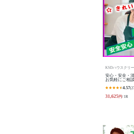
KSDハウスクリ
安心・安全・
お気軽にご相談
4.57
(2
31,625
円
/ 1R