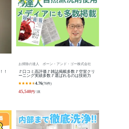
お掃除の達人 ボーン・アンド・ゴー株式会社
！！
🚩口コミ高評価🚩雑誌掲載多数🚩空室クリ
ーニング実績多数🚩選ばれるのは技術力
4.76
(76件)
45,540
円
/ 1R