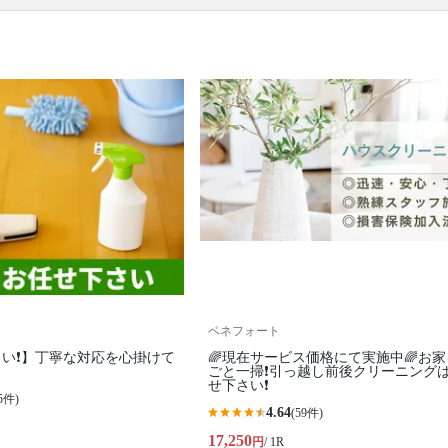
口コミ
もご参照ください。
※本ページでは一部プロモーションを含む場合があ
ります。
ベネフォート
い❗️】丁寧な対応を心掛けて
🌈現在サービス価格にて実施中🌈お
ごと一掃❗️引っ越し前後クリーニング
せ下さい❗️
5件)
4.64
(59件)
17,250
円
/ 1R