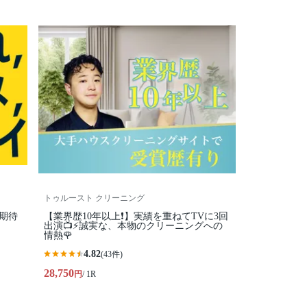
トゥルースト クリーニング
期待
【業界歴10年以上❗️】実績を重ねてTVに3回
出演📺⚡️誠実な、本物のクリーニングへの
情熱🌹
4.82
(43件)
28,750
円
/ 1R