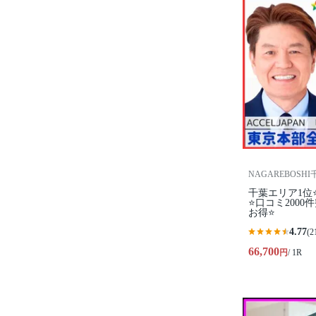
NAGAREBOSH
千葉エリア1位
⭐️口コミ200
お得⭐
4.77
(2
66,700
円
/ 1R