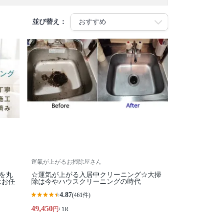
並び替え：
運氣が上がるお掃除屋さん
家を丸
☆運気が上がる入居中クリーニング☆大掃
はお任
除は今やハウスクリーニングの時代
4.87
(461件)
49,450
円
/ 1R