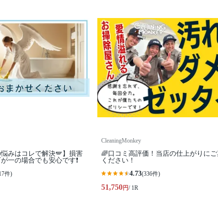
CleaningMonkey
悩みはコレで解決🪽】損害
🌈口コミ高評価！当店の仕上がりにご
が一の場合でも安心です❗️
ください！
4.73
17件)
(336件)
51,750
円
/ 1R