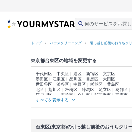
search
トップ
ハウスクリーニング
引っ越し前後のおうちク
東京都台東区の地域を変更する
千代田区
中央区
港区
新宿区
文京区
墨田区
江東区
品川区
目黒区
大田区
世田谷区
渋谷区
中野区
杉並区
豊島区
北区
荒川区
板橋区
練馬区
足立区
葛飾区
江戸川区
八王子市
立川市
武蔵野市
三鷹市
すべてを表示する
青梅市
府中市
昭島市
調布市
町田市
小金井市
小平市
日野市
東村山市
国分寺市
国立市
福生市
狛江市
東大和市
清瀬市
東久留米市
武蔵村山市
多摩市
稲城市
羽村市
あきる野市
西東京市
西多摩郡
台東区(東京都)の引っ越し前後のおうちクリ
大島町
利島村
新島村
神津島村
三宅島