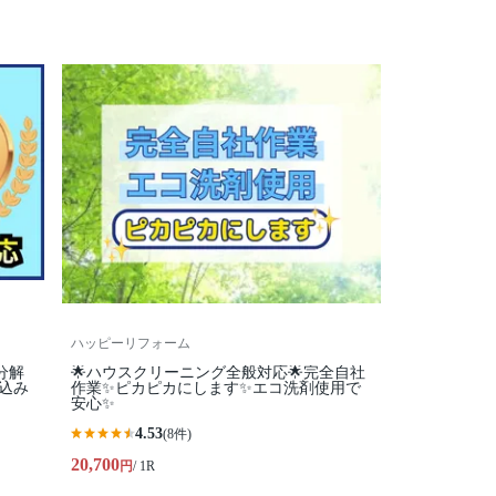
ハッピーリフォーム
分解
🌟ハウスクリーニング全般対応🌟完全自社
込み
作業✨️ピカピカにします✨️エコ洗剤使用で
安心✨
4.53
(8件)
20,700
円
/ 1R