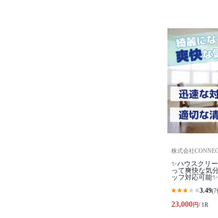
株式会社CONNEC
✨ハウスクリ
って爽快な気
ッフ対応可能✨
3.49
(7
23,000
円
/ 1R