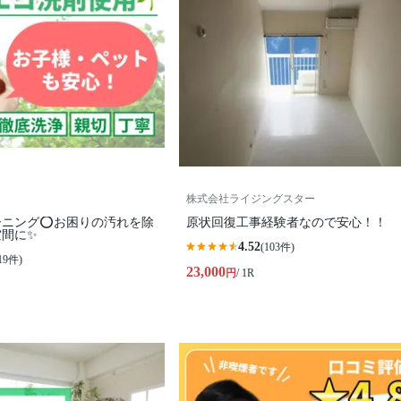
株式会社ライジングスター
ニング⭕️お困りの汚れを除
原状回復工事経験者なので安心！！ 
空間に✨
4.52
(103件)
19件)
23,000
円
/ 1R