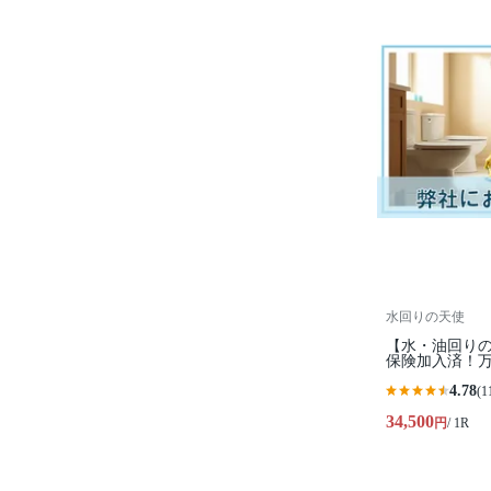
水回りの天使
【水・油回りの
保険加入済！万
4.78
(1
34,500
円
/ 1R