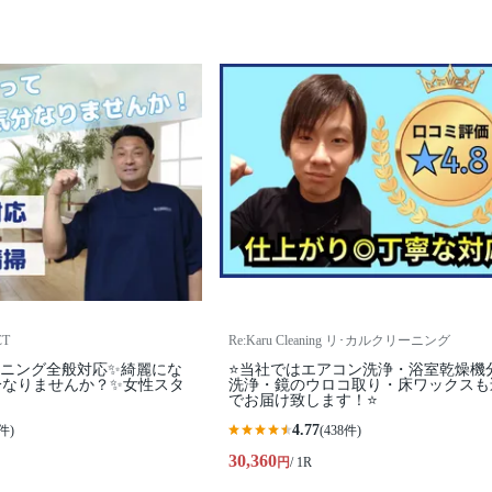
T
Re:Karu Cleaning リ･カルクリーニング
ーニング全般対応✨綺麗にな
⭐当社ではエアコン洗浄・浴室乾燥機
分なりませんか？✨女性スタ
洗浄・鏡のウロコ取り・床ワックスも
でお届け致します！⭐
4.77
件)
(438件)
30,360
円
/ 1R