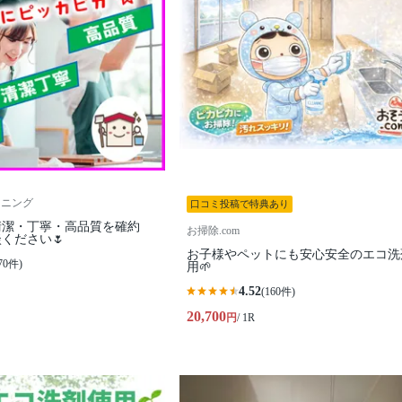
ーニング
口コミ投稿で特典あり
清潔・丁寧・高品質を確約
お掃除.com
ください🌷
お子様やペットにも安心安全のエコ洗
70件)
用🌱
4.52
(160件)
20,700
円
/ 1R