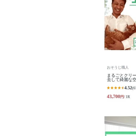
おそうじ職人
まるごとクリー
去して綺麗な
4.52
(6
43,700
円
/ 1R