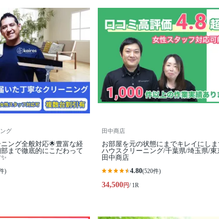
ング
田中商店
ーニング全般対応🌟豊富な経
お部屋を元の状態にまでキレイにしま
細部まで徹底的にこだわって
ハウスクリーニング/千葉県/埼玉県/東
す✨
田中商店
4.80
件)
(520件)
34,500
円
/ 1R