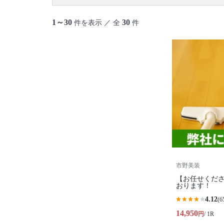
御蔵島村
八丈島
青ヶ島村
小笠原村
1～30
30
件を表示 ／ 全
件
市野美装
【お任せくださ
おります！
4.12
(6
14,950
円
/ 1R