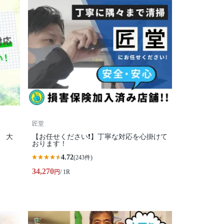
匠堂
 大
【お任せください❗️】丁寧な対応を心掛けて
おります！
4.72
(243件)
34,270
円
/ 1R