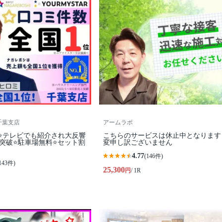
I千葉支店
アームラボ
⭐テレビでも紹介され大反響
こちらのサービスは休止中となります
0件突破⭐️駐車場無料⭐セット割
変申し訳ございません
4.77
(146件)
143件)
25,300
円
/ 1R