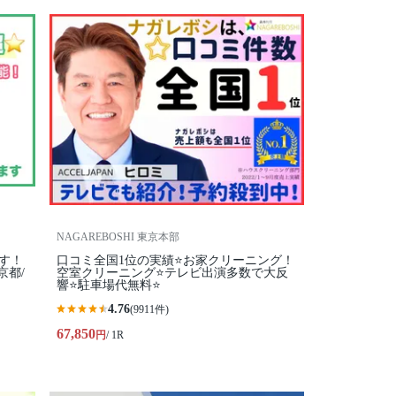
NAGAREBOSHI 東京本部
す！
口コミ全国1位の実績⭐お家クリーニング！
京都/
空室クリーニング⭐テレビ出演多数で大反
響⭐駐車場代無料⭐
4.76
(9911件)
67,850
円
/ 1R