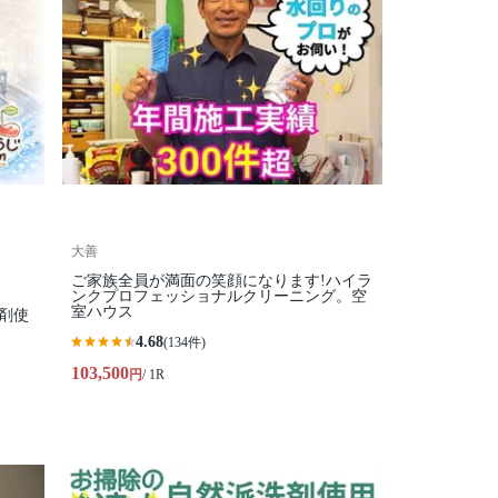
大善
ご家族全員が満面の笑顔になります!ハイラ
ンクプロフェッショナルクリーニング。空
室ハウス
剤使
4.68
(134件)
103,500
円
/ 1R