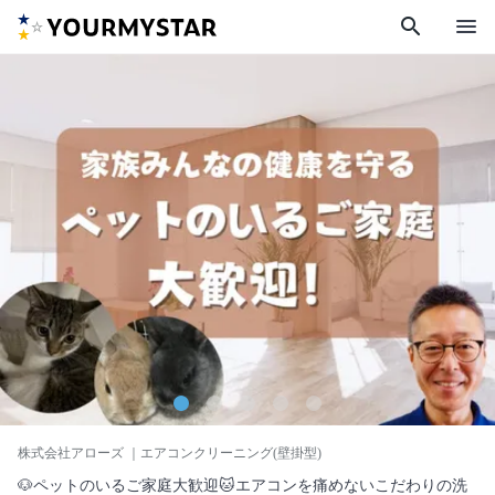
search
menu
株式会社アローズ
｜エアコンクリーニング(壁掛型)
🐶ペットのいるご家庭大歓迎🐱エアコンを痛めないこだわりの洗