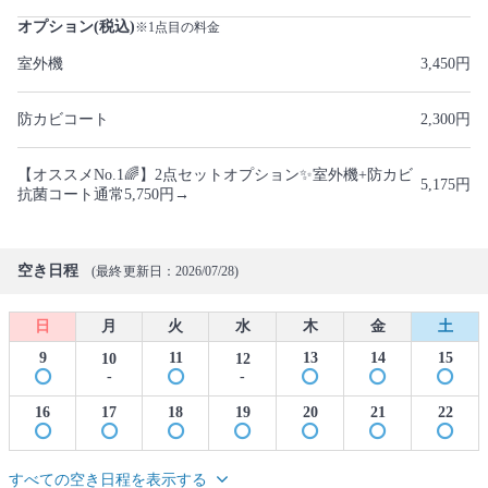
オプション(税込)
※1点目の料金
室外機
3,450円
防カビコート
2,300円
【オススメNo.1🌈】2点セットオプション✨室外機+防カビ
5,175円
抗菌コート通常5,750円→
空き日程
(最終更新日：2026/07/28)
日
月
火
水
木
金
土
9
11
13
14
15
10
12
-
-
16
17
18
19
20
21
22
すべての空き日程を表示する