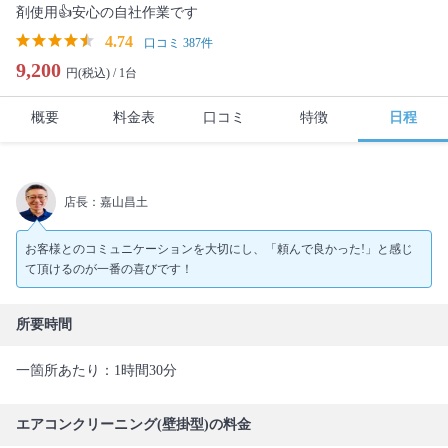
剤使用👍安心の自社作業です
4.74
口コミ 387件
9,200
円(税込) /
1台
概要
料金表
口コミ
特徴
日程
店長：嘉山昌土
お客様とのコミュニケーションを大切にし、「頼んで良かった!」と感じ
て頂けるのが一番の喜びです！
所要時間
一箇所あたり：1時間30分
エアコンクリーニング(壁掛型)の料金