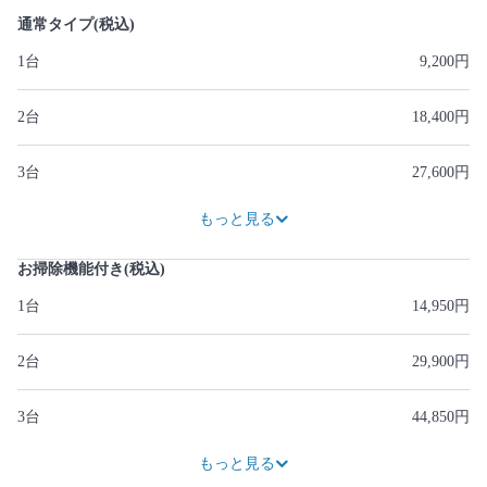
通常タイプ(税込)
1台
9,200円
2台
18,400円
3台
27,600円
36,800円
46,000円
55,200円
64,400円
73,600円
82,800円
92,000円
もっと見る
お掃除機能付き(税込)
1台
14,950円
2台
29,900円
3台
44,850円
59,800円
74,750円
89,700円
104,650円
119,600円
134,550円
149,500円
もっと見る