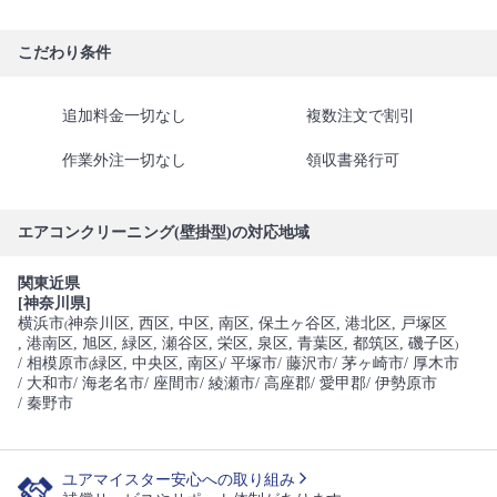
こだわり条件
追加料金一切なし
複数注文で割引
作業外注一切なし
領収書発行可
エアコンクリーニング(壁掛型)の対応地域
関東近県
[神奈川県]
横浜市
神奈川区
, 西区
, 中区
, 南区
, 保土ヶ谷区
, 港北区
, 戸塚区
(
, 港南区
, 旭区
, 緑区
, 瀬谷区
, 栄区
, 泉区
, 青葉区
, 都筑区
, 磯子区
)
/ 相模原市
緑区
, 中央区
, 南区
/ 平塚市
/ 藤沢市
/ 茅ヶ崎市
/ 厚木市
(
)
/ 大和市
/ 海老名市
/ 座間市
/ 綾瀬市
/ 高座郡
/ 愛甲郡
/ 伊勢原市
/ 秦野市
ユアマイスター安心への取り組み