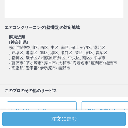
エアコンクリーニング(壁掛型)の対応地域
関東近県
[神奈川県]
横浜市
神奈川区
, 西区
, 中区
, 南区
, 保土ヶ谷区
, 港北区
(
, 戸塚区
, 港南区
, 旭区
, 緑区
, 瀬谷区
, 栄区
, 泉区
, 青葉区
, 都筑区
, 磯子区
/ 相模原市
緑区
, 中央区
, 南区
/ 平塚市
)
(
)
/ 藤沢市
/ 茅ヶ崎市
/ 厚木市
/ 大和市
/ 海老名市
/ 座間市
/ 綾瀬市
/ 高座郡
/ 愛甲郡
/ 伊勢原市
/ 秦野市
このプロのその他のサービス
トイレクリーニング
お風呂・浴室クリーニン
注文に進む
トイレクリーニング 1箇所
浴室・浴槽クリーニング 1箇
8,050
18,400
円(税込)
円(税込)