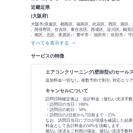
近畿近県
[大阪府]
大阪市
浪速区
, 都島区
, 福島区
, 此花区
, 西区
, 港区
,
(
, 阿倍野区
, 住吉区
, 東住吉区
, 西成区
, 淀川区
, 鶴見
, 南区
, 北区
, 美原区
/ 豊中市
/ 池田市
/ 吹田市
/ 
)
すべてを表示する
サービスの特徴
エアコンクリーニング(壁掛型)のセール
追加料金一切なし, 複数予約で割引, 対応エリ
キャンセルについて
訪問日時確定後は、合計料金（後払い決済手数
・訪問日の当日：100%
・訪問日の前日：50%
・訪問日の2日前から7日前まで：25%
なお、訪問日当日にプロが現場を確認した結果
料金として合計料金の50%を頂戴します。
後払い決済をご利用の場合、後払い決済手数料3