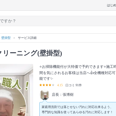
はじ
壁掛型
サービス詳細
リーニング(壁掛型)
⭐お掃除機能付が大特価で予約できます⭐施工
間を気にされるお客様は当店へ👍全機種対応可
能です✨
4.15
口コミ 91件
店長：張博樹
家庭用洗剤では落とせない汚れに対応出来るよう、
専門的な知識を使ってあらゆる汚れに対応します！