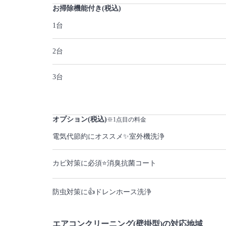
お掃除機能付き(税込)
1台
2台
3台
オプション(税込)
※1点目の料金
電気代節約にオススメ✨室外機洗浄
カビ対策に必須⭐️消臭抗菌コート
防虫対策に👍ドレンホース洗浄
エアコンクリーニング(壁掛型)の対応地域