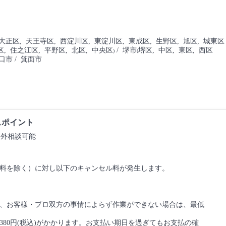
 大正区
, 天王寺区
, 西淀川区
, 東淀川区
, 東成区
, 生野区
, 旭区
, 城東区
区
, 住之江区
, 平野区
, 北区
, 中央区
/ 堺市
堺区
, 中区
, 東区
, 西区
)
(
守口市
/ 箕面市
スポイント
ア外相談可能
料を除く）に対し以下のキャンセル料が発生します。
、お客様・プロ双方の事情によらず作業ができない場合は、最低
80円(税込)がかかります。お支払い期日を過ぎてもお支払の確