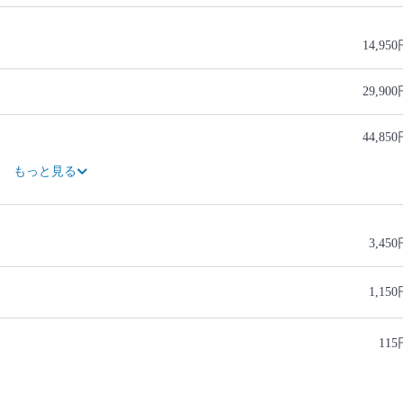
14,95
29,90
44,85
48,30
11,500円OFF
74,75
もっと見る
3,45
1,15
115