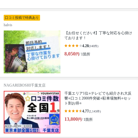
口コミ投稿で特典あり
halvis
【お任せください❗️】丁寧な対応を心掛け
ております！
4.28
(140件)
8,050
円
/ 1箇所
NAGAREBOSHI千葉支店
千葉エリア1位⭐テレビでも紹介され大反
響⭐️口コミ2000件突破⭐️駐車場無料⭐セッ
ト割お得⭐
4.77
(2,143件)
13,800
円
/ 1箇所