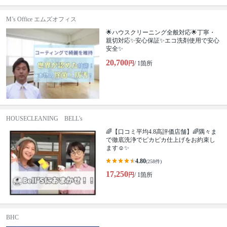
M’s Office エムズオフィス
🌟ハウスクリーニング全般対応🌟丁寧・
親切対応✨安心保証✨エコ洗剤使用で安心
安全✨
20,700
円
/ 1箇所
HOUSECLEANING BELL's
🌈【口コミ平均4.8高評価店舗】🌈隅々ま
で徹底洗浄でピカピカ仕上げをお約束し
ます☺✨
4.80
(258件)
17,250
円
/ 1箇所
BHC