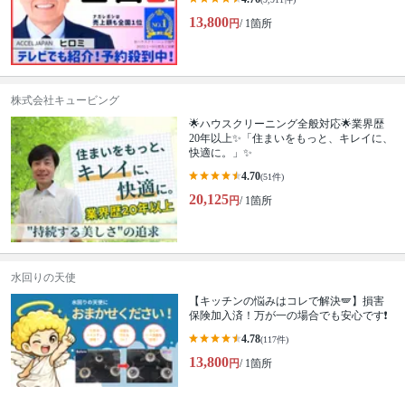
13,800
円
/ 1箇所
株式会社キュービング
🌟ハウスクリーニング全般対応🌟業界歴
20年以上✨「住まいをもっと、キレイに、
快適に。」✨
4.70
(51件)
20,125
円
/ 1箇所
水回りの天使
【キッチンの悩みはコレで解決🪽】損害
保険加入済！万が一の場合でも安心です❗️
4.78
(117件)
13,800
円
/ 1箇所