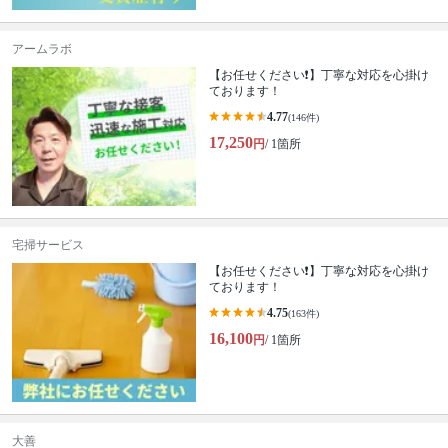
アームラボ
【お任せください❗️】丁寧な対応を心掛け
ております！
4.77
(146件)
17,250
円
/ 1箇所
宅掃サービス
【お任せください❗️】丁寧な対応を心掛け
ております！
4.75
(163件)
16,100
円
/ 1箇所
大善