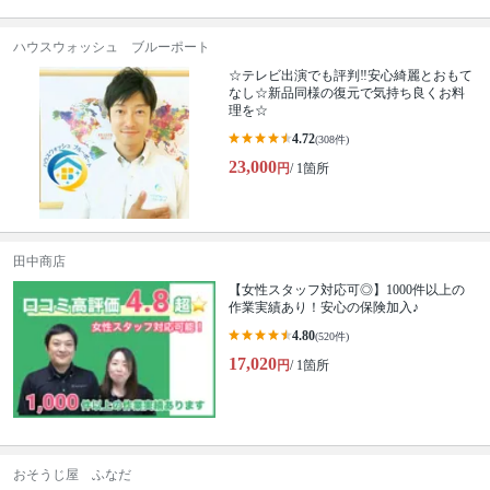
ハウスウォッシュ ブルーポート
☆テレビ出演でも評判‼安心綺麗とおもて
なし☆新品同様の復元で気持ち良くお料
理を☆
4.72
(308件)
23,000
円
/ 1箇所
田中商店
【女性スタッフ対応可◎】1000件以上の
作業実績あり！安心の保険加入♪
4.80
(520件)
17,020
円
/ 1箇所
おそうじ屋 ふなだ