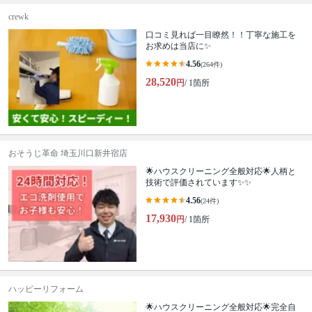
crewk
口コミ見れば一目瞭然！！丁寧な施工を
お求めは当店に✨
4.56
(264件)
28,520
円
/ 1箇所
おそうじ革命 埼玉川口新井宿店
🌟ハウスクリーニング全般対応🌟人柄と
技術で評価されています✨✨
4.56
(24件)
17,930
円
/ 1箇所
ハッピーリフォーム
🌟ハウスクリーニング全般対応🌟完全自