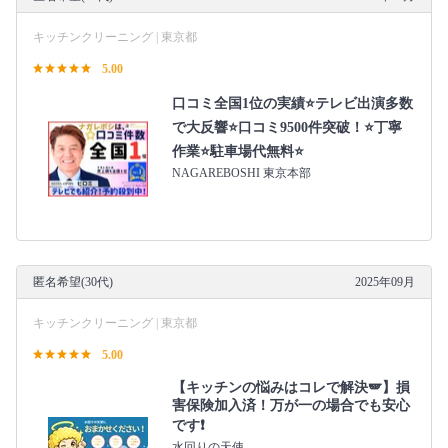
キッチンクリーニング | 東京都
5.00
口コミ全国1位の実績⭐テレビ出演多数
で大反響⭐口コミ9500件突破！⭐丁寧
作業⭐駐車場代無料⭐
NAGAREBOSHI 東京本部
匿名希望(30代)
2025年09月
キッチンクリーニング | 東京都
5.00
【キッチンの悩みはコレで解決🪽】損
害保険加入済！万が一の場合でも安心
です❗️
水回りの天使