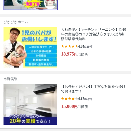
ぴかぴかホーム
人柄自慢♪【キッチンクリーニング】◎10
年の実績◎コロナ対策済◎タオルは消毒
済◎駐車代無料
4.74
(328件)
18,975
円
/ 1箇所
市野美装
【お任せください❗️】丁寧な対応を心掛け
ております！
4.12
(65件)
15,000
円
/ 1箇所