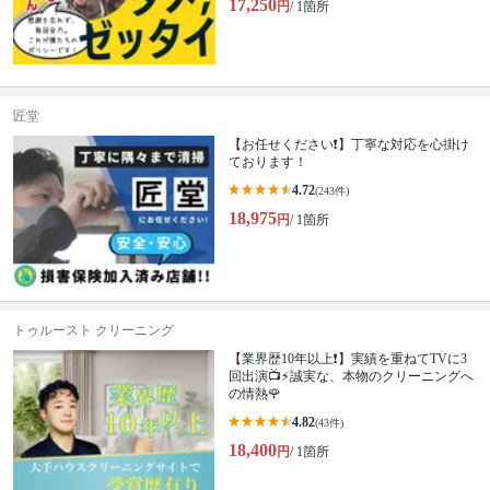
17,250
円
/ 1箇所
匠堂
【お任せください❗️】丁寧な対応を心掛け
ております！
4.72
(243件)
18,975
円
/ 1箇所
トゥルースト クリーニング
【業界歴10年以上❗️】実績を重ねてTVに3
回出演📺⚡️誠実な、本物のクリーニングへ
の情熱🌹
4.82
(43件)
18,400
円
/ 1箇所