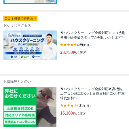
口コミ投稿で特典あり
おそうじサクセス
🌟ハウスクリーニング全般対応✨エコ洗剤
使用✨研修済スタッフが対応いたします✨
4.69
(11件)
28,750
円
/ 1箇所
お掃除屋ととのい
🌟ハウスクリーニング全般対応🌟高機能
エアコン施工OK✨土日祝日対応OK✨駐車
場代無料✨
4.31
(11件)
16,100
円
/ 1箇所