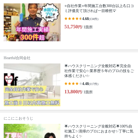
⭐自社作業⭐年間施工台数300台以上💪口コ
ミ評価見て頂ければ一目瞭然💡
4.68
(134件)
51,750
円
/ 1箇所
Heartful合同会社
🌟ハウスクリーニング全般対応🌟完全自
社作業で安心✨業界歴５年のプロの技をご
体感ください✨
4.48
(117件)
13,800
円
/ 1箇所
にこにこおそうじ
🌟ハウスクリーニング全般対応🌟100%自
社施工✨清掃のプロにおまかせ✨丁寧に気
持ちよく✨