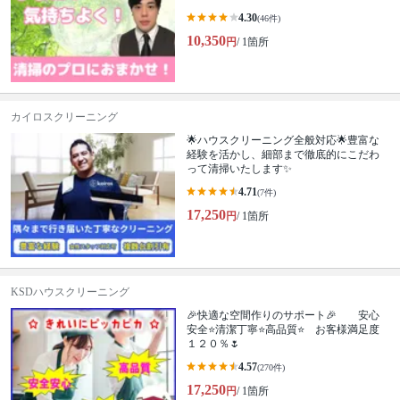
4.30
(46件)
10,350
円
/ 1箇所
カイロスクリーニング
🌟ハウスクリーニング全般対応🌟豊富な
経験を活かし、細部まで徹底的にこだわ
って清掃いたします✨
4.71
(7件)
17,250
円
/ 1箇所
KSDハウスクリーニング
🎉快適な空間作りのサポート🎉 安心
安全⭐清潔丁寧⭐高品質⭐ お客様満足度
１２０％🌷
4.57
(270件)
17,250
円
/ 1箇所