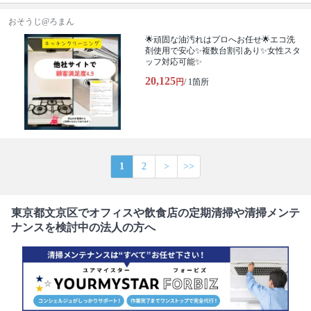
おそうじ@ろまん
🌟頑固な油汚れはプロへお任せ🌟エコ洗
剤使用で安心✨複数台割引あり✨女性スタ
ッフ対応可能✨
20,125
円
/ 1箇所
1
2
>
>>
東京都文京区でオフィスや飲食店の定期清掃や清掃メンテ
ナンスを検討中の法人の方へ