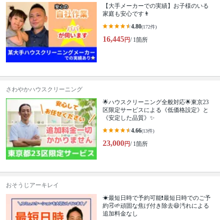
【大手メーカーでの実績】お子様のいる
家庭も安心です👨
4.80
(172件)
16,445
円
/ 1箇所
さわやかハウスクリーニング
🌟ハウスクリーニング全般対応🌟東京23
区限定サービスによる《低価格設定》と
《安定した品質》✨
4.66
(13件)
23,000
円
/ 1箇所
おそうじアーキレイ
☀最短日時で予約可能❗最短日時でのご予
約🉑🌱頑固な焦げ付き除去😆汚れによる
追加料金なし