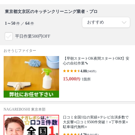
東京都文京区のキッチンクリーニング業者・プロ
1～50
64
件 ／
件
平日作業500円OFF
おそうじファイター
【早朝スタートOK夜間スタートOK❗️】安
心の自社作業🔧
4.88
(340件)
15,000
円
/ 1箇所
NAGAREBOSHI 東京本部
口コミ全国1位の実績⭐テレビ出演多数で
大反響⭐口コミ9500件突破！⭐丁寧作業⭐
駐車場代無料⭐
4.76
(9,911件)