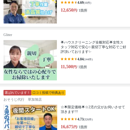
4.69
(16件)
12,650
円
/ 1箇所
Glitter
🌟ハウスクリーニング全般対応🌟女性ス
タッフ対応で安心✨親切丁寧な対応でご好
評頂いております✨
4.84
(144件)
11,500
円
/ 1箇所
選ばれています！
口コミ投稿で特典あり
おそうじ代行 草加旭店
☆🌟限定価格🌟☆2児の父がお伺いさせて
頂きます!!!
4.73
(326件)
16,675
円
/ 1箇所