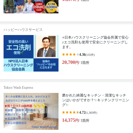
ハッピーハウスサービス
⭐️日本ハウスクリーニング協会所属で安心
♪エコ洗剤も使用で安全にクリーニングし
ます。
4.36
(135件)
20,700
円
/ 1箇所
Tokyo Wash Express
磨かれた綺麗なキッチン・清潔なキッチ
ンはいかがですか？✨キッチンクリーニン
グ✨
4.72
(1,383件)
14,375
円
/ 1箇所