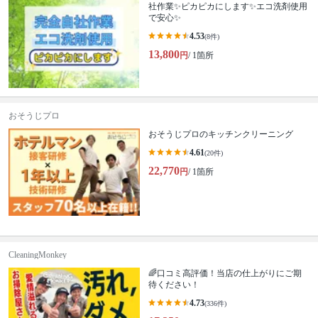
社作業✨️ピカピカにします✨️エコ洗剤使用
で安心✨
4.53
(8件)
13,800
円
/ 1箇所
おそうじプロ
おそうじプロのキッチンクリーニング
4.61
(20件)
22,770
円
/ 1箇所
CleaningMonkey
🌈口コミ高評価！当店の仕上がりにご期
待ください！
4.73
(336件)