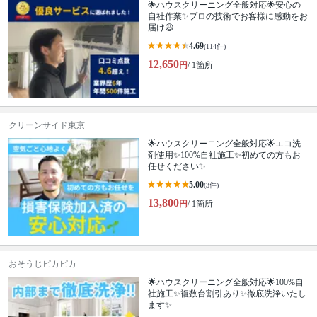
🌟ハウスクリーニング全般対応🌟安心の
自社作業✨プロの技術でお客様に感動をお
届け😃
4.69
(114件)
12,650
円
/ 1箇所
クリーンサイド東京
🌟ハウスクリーニング全般対応🌟エコ洗
剤使用✨100%自社施工✨初めての方もお
任せください✨
5.00
(3件)
13,800
円
/ 1箇所
おそうじピカピカ
🌟ハウスクリーニング全般対応🌟100%自
社施工✨複数台割引あり✨徹底洗浄いたし
ます✨