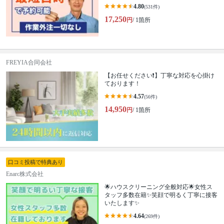
4.80
(531件)
17,250
円
/ 1箇所
FREYIA合同会社
【お任せください❗️】丁寧な対応を心掛け
ております！
4.57
(56件)
14,950
円
/ 1箇所
口コミ投稿で特典あり
Enarc株式会社
🌟ハウスクリーニング全般対応🌟女性ス
タッフ多数在籍✨笑顔で明るく丁寧に接客
いたします✨
4.64
(269件)