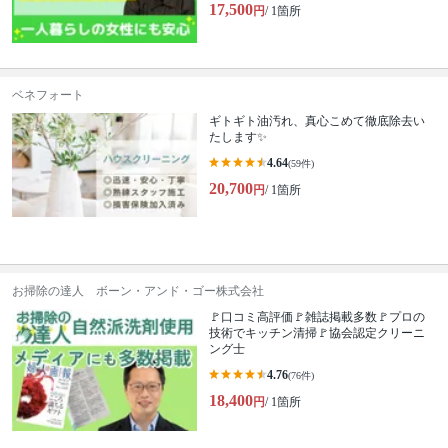
17,500
円
/ 1箇所
ベネフォート
ギトギト油汚れ、真心こめて徹底除去い
たします✨
4.64
(59件)
20,700
円
/ 1箇所
お掃除の達人 ボーン・アンド・ゴー株式会社
🚩口コミ高評価🚩雑誌掲載多数🚩プロの
技術でキッチン清掃🚩協会認定クリーニ
ング士
4.76
(76件)
18,400
円
/ 1箇所