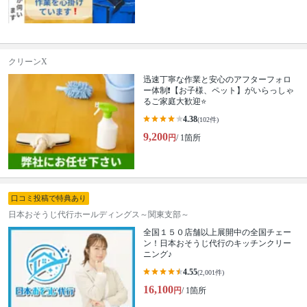
クリーンX
迅速丁寧な作業と安心のアフターフォロ
ー体制❗️【お子様、ペット】がいらっしゃ
るご家庭大歓迎⭐️
4.38
(102件)
9,200
円
/ 1箇所
口コミ投稿で特典あり
日本おそうじ代行ホールディングス～関東支部～
全国１５０店舗以上展開中の全国チェー
ン！日本おそうじ代行のキッチンクリー
ニング♪
4.55
(2,001件)
16,100
円
/ 1箇所