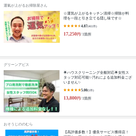
運氣が上がるお掃除屋さん
☆運気が上がるキッチン清掃☆掃除が料
理を一段と引き立てる隠し味です☆
4.87
(461件)
17,250
円
/ 1箇所
グリーンアピス
🌟ハウスクリーニング全般対応🌟女性ス
タッフ対応可能✨汚れによる追加料金ござ
いません✨
5.00
(1件)
13,800
円
/ 1箇所
おそうじののむら
【高評価多数！】優良サービス獲得店！