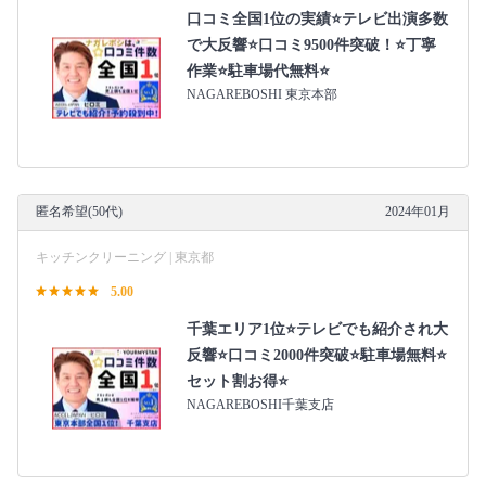
口コミ全国1位の実績⭐テレビ出演多数
で大反響⭐口コミ9500件突破！⭐丁寧
作業⭐駐車場代無料⭐
NAGAREBOSHI 東京本部
匿名希望(50代)
2024年01月
キッチンクリーニング | 東京都
5.00
千葉エリア1位⭐テレビでも紹介され大
反響⭐️口コミ2000件突破⭐️駐車場無料⭐
セット割お得⭐
NAGAREBOSHI千葉支店