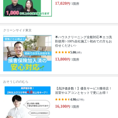
17,020
円
/ 1箇所
クリーンサイド東京
🌟ハウスクリーニング全般対応🌟エコ洗
剤使用✨100%自社施工✨初めての方もお
任せください✨
5.00
(3件)
13,800
円
/ 1箇所
おそうじののむら
【高評価多数！】優良サービス獲得店！
浴室やエアコンとセットで更にお得！
4.90
(627件)
16,100
円
/ 1箇所