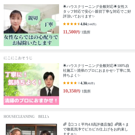
🌟ハウスクリーニング全般対応🌟女性ス
タッフ対応で安心✨親切丁寧な対応でご好
評頂いております✨
4.84
(144件)
11,500
円
/ 1箇所
にこにこおそうじ
🌟ハウスクリーニング全般対応🌟100%自
社施工✨清掃のプロにおまかせ✨丁寧に気
持ちよく✨
4.30
(46件)
10,350
円
/ 1箇所
HOUSECLEANING BELL's
🌈【口コミ平均4.8高評価店舗】🌈隅々ま
で徹底洗浄でピカピカ仕上げをお約束し
ます☺✨