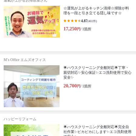
運氣が上がるお掃除屋さん
☆運気が上がるキッチン清掃☆掃除が料
理を一段と引き立てる隠し味です☆
4.87
(461件)
17,250
円
/ 1箇所
M’s Office エムズオフィス
🌟ハウスクリーニング全般対応🌟丁寧・
親切対応✨安心保証✨エコ洗剤使用で安心
安全✨
20,700
円
/ 1箇所
ハッピーリフォーム
🌟ハウスクリーニング全般対応🌟完全自
社作業✨️ピカピカにします✨️エコ洗剤使用