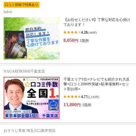
口コミ投稿で特典あり
halvis
【お任せください❗️】丁寧な対応を心掛け
ております！
4.28
(140件)
8,050
円
/ 1箇所
NAGAREBOSHI千葉支店
千葉エリア1位⭐テレビでも紹介され大反
響⭐️口コミ2000件突破⭐️駐車場無料⭐セッ
ト割お得⭐
4.77
(2,143件)
13,800
円
/ 1箇所
おそうじ革命 埼玉川口新井宿店