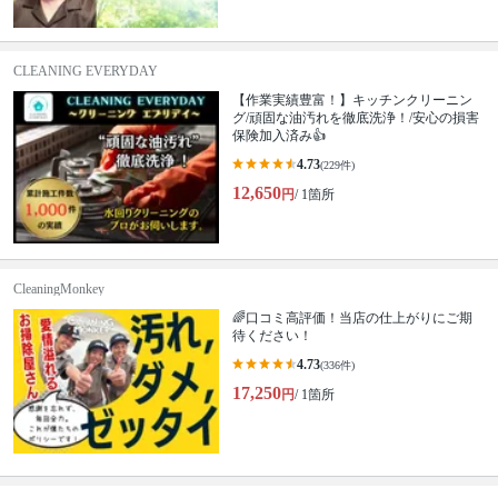
CLEANING EVERYDAY
【作業実績豊富！】キッチンクリーニン
グ/頑固な油汚れを徹底洗浄！/安心の損害
保険加入済み👍
4.73
(229件)
12,650
円
/ 1箇所
CleaningMonkey
🌈口コミ高評価！当店の仕上がりにご期
待ください！
4.73
(336件)
17,250
円
/ 1箇所