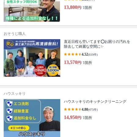
13,800
円
/ 1箇所
おそうじ職人
直近日程も空いてます⭕️お困りの汚れを
除去して綺麗な空間に✨
4.52
(619件)
13,570
円
/ 1箇所
ハウスッキリ
ハウスッキリのキッチンクリーニング
4.80
(475件)
14,950
円
/ 1箇所