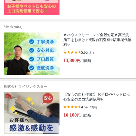
My cleaning
🌟ハウスクリーニング全般対応🌟高品質
施工をお届け✨複数台割引有✨駐車場代無
料✨
5.00
(1件)
13,800
円
/ 1箇所
株式会社ライジングスター
【安心の自社作業❗️】お子様やペットに安
心安全のエコ洗剤使用🌱
4.52
(103件)
16,100
円
/ 1箇所