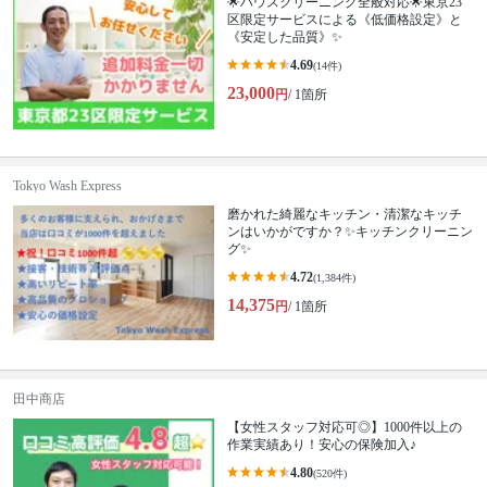
🌟ハウスクリーニング全般対応🌟東京23
区限定サービスによる《低価格設定》と
《安定した品質》✨
4.69
(14件)
23,000
円
/ 1箇所
Tokyo Wash Express
磨かれた綺麗なキッチン・清潔なキッチ
ンはいかがですか？✨キッチンクリーニン
グ✨
4.72
(1,384件)
14,375
円
/ 1箇所
田中商店
【女性スタッフ対応可◎】1000件以上の
作業実績あり！安心の保険加入♪
4.80
(520件)