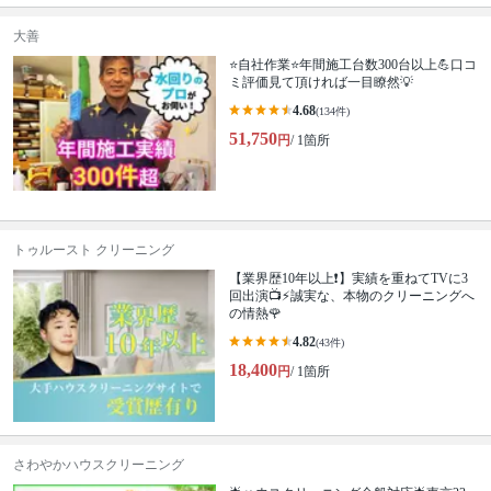
大善
⭐自社作業⭐年間施工台数300台以上💪口コ
ミ評価見て頂ければ一目瞭然💡
4.68
(134件)
51,750
円
/ 1箇所
トゥルースト クリーニング
【業界歴10年以上❗️】実績を重ねてTVに3
回出演📺⚡️誠実な、本物のクリーニングへ
の情熱🌹
4.82
(43件)
18,400
円
/ 1箇所
さわやかハウスクリーニング