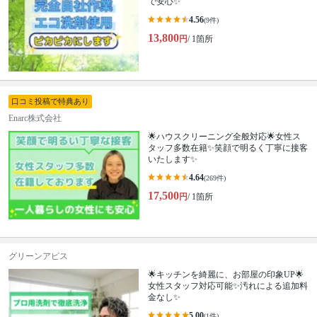
で安心✨
4.56
(9件)
13,800
円
/ 1箇所
口コミ投稿で特典あり
Enarc株式会社
🌟ハウスクリーニング全般対応🌟女性ス
タッフ多数在籍✨笑顔で明るく丁寧に接客
いたします✨
4.64
(269件)
17,500
円
/ 1箇所
グリーンアピス
🌟キッチンを綺麗に、お部屋の印象UP🌟
女性スタッフ対応可能✨汚れによる追加料
金なし✨
5.00
(1件)