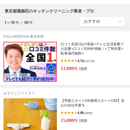
東京都葛飾区のキッチンクリーニング業者・プロ
1～50
68
件 ／
件
NAGAREBOSHI 東京本部
口コミ全国1位の実績⭐テレビ出演多数で
大反響⭐口コミ9500件突破！⭐丁寧作業⭐
駐車場代無料⭐
4.76
(9,917件)
13,800
円
/ 1箇所
おそうじファイター
【早朝スタートOK夜間スタートOK❗️】安
心の自社作業🔧
4.88
(340件)
15,000
円
/ 1箇所