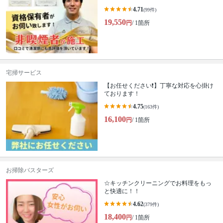
4.71
(99件)
19,550
円
/ 1箇所
宅掃サービス
【お任せください❗️】丁寧な対応を心掛け
ております！
4.75
(163件)
16,100
円
/ 1箇所
お掃除バスターズ
☆キッチンクリーニングでお料理をもっ
と快適に！！
4.62
(379件)
18,400
円
/ 1箇所