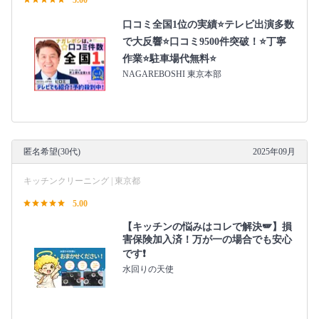
5.00
口コミ全国1位の実績⭐テレビ出演多数
で大反響⭐口コミ9500件突破！⭐丁寧
作業⭐駐車場代無料⭐
NAGAREBOSHI 東京本部
匿名希望(30代)
2025年09月
キッチンクリーニング | 東京都
5.00
【キッチンの悩みはコレで解決🪽】損
害保険加入済！万が一の場合でも安心
です❗️
水回りの天使