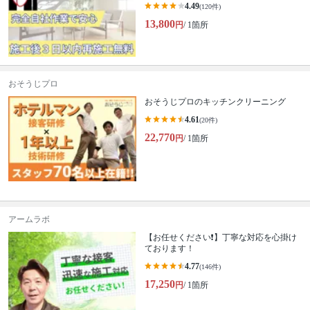
4.49
(120件)
13,800
円
/ 1箇所
おそうじプロ
おそうじプロのキッチンクリーニング
4.61
(20件)
22,770
円
/ 1箇所
アームラボ
【お任せください❗️】丁寧な対応を心掛け
ております！
4.77
(146件)
17,250
円
/ 1箇所