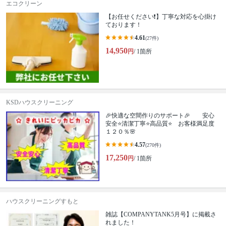
エコクリーン
【お任せください❗️】丁寧な対応を心掛け
ております！
4.61
(27件)
14,950
円
/ 1箇所
KSDハウスクリーニング
🎉快適な空間作りのサポート🎉 安心
安全⭐清潔丁寧⭐高品質⭐ お客様満足度
１２０％🌸
4.57
(270件)
17,250
円
/ 1箇所
ハウスクリーニングすもと
雑誌【COMPANYTANK5月号】に掲載さ
れました！