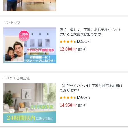
ワントップ
親切、優しく、丁寧に🎉お子様やペット
のいるご家庭大歓迎です😊
4.89
(262件)
12,000
円
/ 1箇所
FREYIA合同会社
【お任せください❗️】丁寧な対応を心掛け
ております！
4.58
(57件)
14,950
円
/ 1箇所