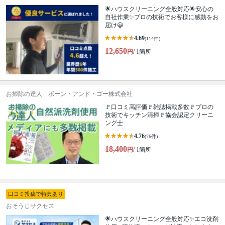
🌟ハウスクリーニング全般対応🌟安心の
自社作業✨プロの技術でお客様に感動をお
届け😃
4.69
(114件)
12,650
円
/ 1箇所
お掃除の達人 ボーン・アンド・ゴー株式会社
🚩口コミ高評価🚩雑誌掲載多数🚩プロの
技術でキッチン清掃🚩協会認定クリーニ
ング士
4.76
(76件)
18,400
円
/ 1箇所
口コミ投稿で特典あり
おそうじサクセス
🌟ハウスクリーニング全般対応✨エコ洗剤