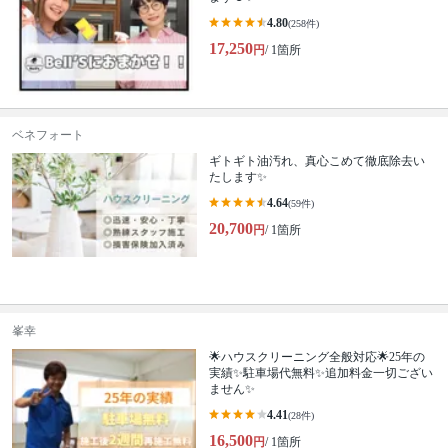
4.80
(258件)
17,250
円
/ 1箇所
ベネフォート
ギトギト油汚れ、真心こめて徹底除去い
たします✨
4.64
(59件)
20,700
円
/ 1箇所
峯幸
🌟ハウスクリーニング全般対応🌟25年の
実績✨駐車場代無料✨追加料金一切ござい
ません✨
4.41
(28件)
16,500
円
/ 1箇所