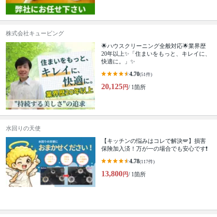
株式会社キュービング
🌟ハウスクリーニング全般対応🌟業界歴
20年以上✨「住まいをもっと、キレイに、
快適に。」✨
4.70
(51件)
20,125
円
/ 1箇所
水回りの天使
【キッチンの悩みはコレで解決🪽】損害
保険加入済！万が一の場合でも安心です❗️
4.78
(117件)
13,800
円
/ 1箇所