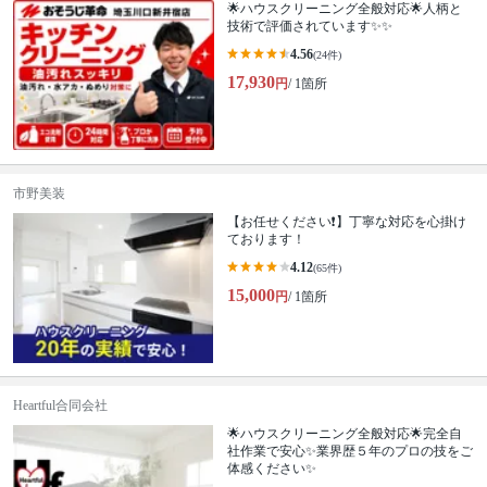
🌟ハウスクリーニング全般対応🌟人柄と
技術で評価されています✨✨
4.56
(24件)
17,930
円
/ 1箇所
市野美装
【お任せください❗️】丁寧な対応を心掛け
ております！
4.12
(65件)
15,000
円
/ 1箇所
Heartful合同会社
🌟ハウスクリーニング全般対応🌟完全自
社作業で安心✨業界歴５年のプロの技をご
体感ください✨