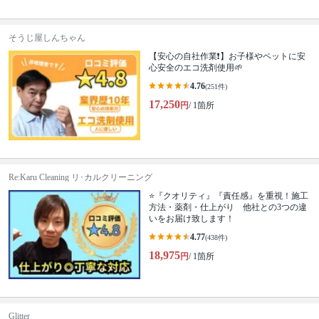
そうじ屋しんちゃん
【安心の自社作業❗️】お子様やペットに安
心安全のエコ洗剤使用🌱
4.76
(251件)
17,250
円
/ 1箇所
Re:Karu Cleaning リ･カルクリーニング
⭐『クオリティ』『責任感』を重視！施工
方法・薬剤・仕上がり 他社との3つの違
いをお届け致します！
4.77
(438件)
18,975
円
/ 1箇所
Glitter