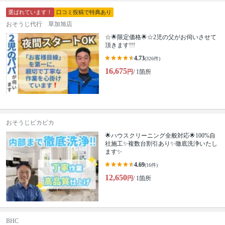
選ばれています！
口コミ投稿で特典あり
おそうじ代行 草加旭店
☆🌟限定価格🌟☆2児の父がお伺いさせて
頂きます!!!
4.73
(326件)
16,675
円
/ 1箇所
おそうじピカピカ
🌟ハウスクリーニング全般対応🌟100%自
社施工✨複数台割引あり✨徹底洗浄いたし
ます✨
4.69
(16件)
12,650
円
/ 1箇所
BHC