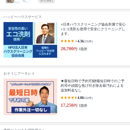
ハッピーハウスサービス
⭐️日本ハウスクリーニング協会所属で安心
♪エコ洗剤も使用で安全にクリーニングし
ます。
4.36
(135件)
20,700
円
/ 1箇所
おそうじアーキレイ
☀最短日時で予約可能❗最短日時でのご予
約🉑🌱頑固な焦げ付き除去😆汚れによる
追加料金なし
4.80
(532件)
17,250
円
/ 1箇所