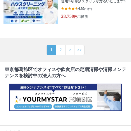
使用✨研修済スタッフが対応いたします✨
4.69
(11件)
28,750
円
/ 1箇所
1
2
>
>>
東京都葛飾区でオフィスや飲食店の定期清掃や清掃メンテ
ナンスを検討中の法人の方へ