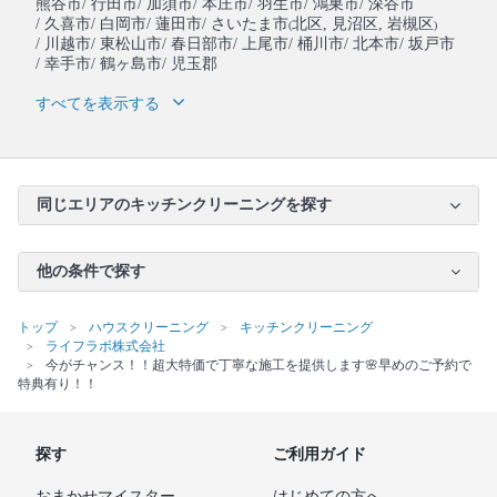
熊谷市
/ 行田市
/ 加須市
/ 本庄市
/ 羽生市
/ 鴻巣市
/ 深谷市
/ 久喜市
/ 白岡市
/ 蓮田市
/ さいたま市
北区
, 見沼区
, 岩槻区
(
)
/ 川越市
/ 東松山市
/ 春日部市
/ 上尾市
/ 桶川市
/ 北本市
/ 坂戸市
/ 幸手市
/ 鶴ヶ島市
/ 児玉郡
すべてを表示する
同じエリアのキッチンクリーニングを探す
他の条件で探す
トップ
ハウスクリーニング
キッチンクリーニング
ライフラボ株式会社
今がチャンス！！超大特価で丁寧な施工を提供します🌸早めのご予約で
特典有り！！
探す
ご利用ガイド
おまかせマイスター
はじめての方へ