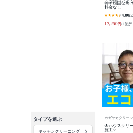
🉑🌱頑固な
料金なし
4.80
(5
17,250
円
/ 1箇所
カガヤカクリーン
タイプを選ぶ
🌟ハウスクリー
施工✨
キッチンクリーニング