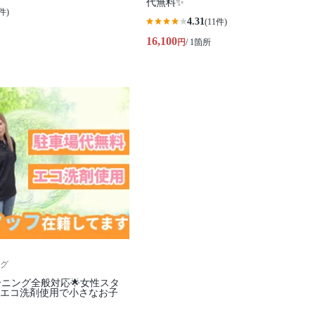
代無料✨
件)
4.31
(11件)
16,100
円
/ 1箇所
グ
ーニング全般対応🌟女性スタ
✨エコ洗剤使用で小さなお子