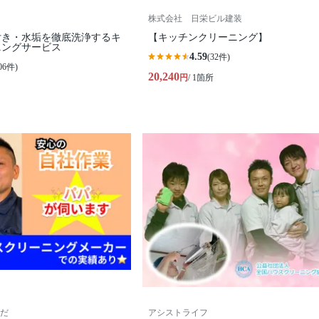
株式会社 日栄ビル建装
付き・水垢を徹底洗浄するキ
【キッチンクリーニング】
ニングサービス
4.59
(32件)
06件)
20,240
円
/ 1箇所
だ
アシストライフ