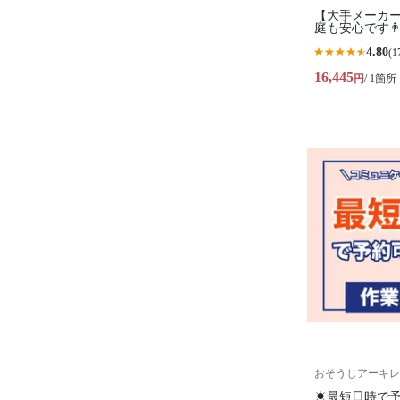
【大手メーカ
庭も安心です
4.80
(1
16,445
円
/ 1箇所
おそうじアーキレ
☀最短日時で予