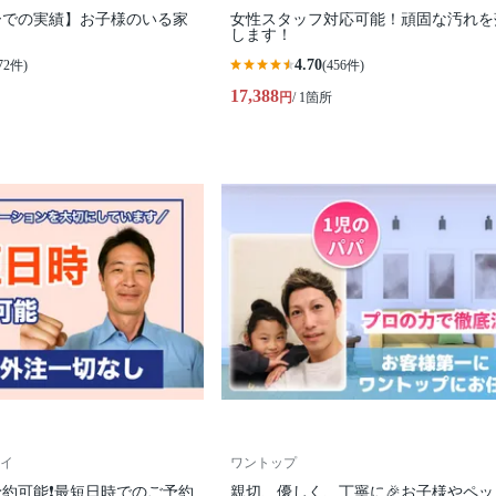
ーでの実績】お子様のいる家
女性スタッフ対応可能！頑固な汚れを

します！
4.70
72件)
(456件)
17,388
円
/ 1箇所
イ
ワントップ
約可能❗最短日時でのご予約
親切、優しく、丁寧に🎉お子様やペッ