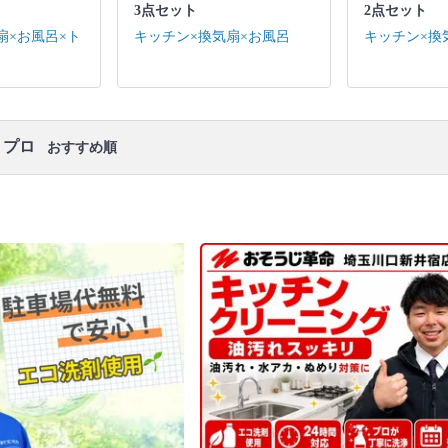
口コミ
もご参照ください。
3点セット
2点セット
※本ページでは一部プロモーションを含む場合があ
扇×お風呂×ト
キッチン×換気扇×お風呂
キッチン×換
ります。
・プロ
おすすめ順