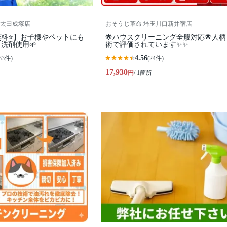
太田成塚店
おそうじ革命 埼玉川口新井宿店
料⭐️】お子様やペットにも
🌟ハウスクリーニング全般対応🌟人
洗剤使用🌱
術で評価されています✨✨
4.56
33件)
(24件)
17,930
円
/ 1箇所