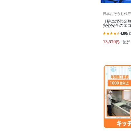
日本おそうじ代行
【駐車場代金無
安心安全のエコ
4.80
(1
13,570
円
/ 1箇所