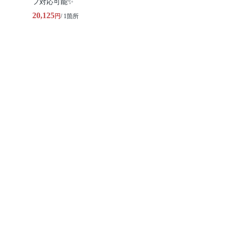
フ対応可能✨
20,125
円
/ 1箇所