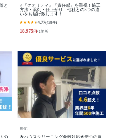
落と
⭐『クオリティ』『責任感』を重視！施工
方法・薬剤・仕上がり 他社との3つの違
いをお届け致します！
4.77
(438件)
18,975
円
/ 1箇所
BHC
トの
🌟ハウスクリーニング全般対応🌟安心の自