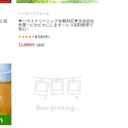
ハッピーリフォーム
柄と技
🌟ハウスクリーニング全般対応🌟完全自社
作業✨️ピカピカにします✨️エコ洗剤使用で
安心✨
4.53
(8件)
13,800
円
/ 1箇所