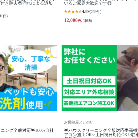
焦げ付き除去😆汚れによる追加
いるご家庭大歓迎です😊
4.89
(262件)
31件)
12,000
円
/ 1箇所
お掃除屋ととのい
ニング全般対応🌟100%自社
🌟ハウスクリーニング全般対応🌟高
アコン施工OK✨土日祝日対応OK✨駐