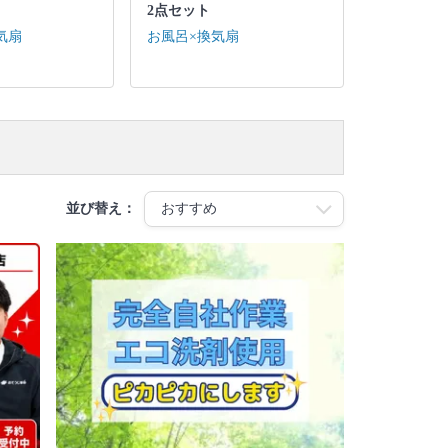
2点セット
気扇
お風呂×換気扇
並び替え：