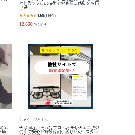
社作業✨プロの技術でお客様に感動をお届
け😃
4.69
(114件)
12,650
円
/ 1箇所
おそうじ@ろまん
機能エ
🌟頑固な油汚れはプロへお任せ🌟エコ洗剤
車場
使用で安心✨複数台割引あり✨女性スタッ