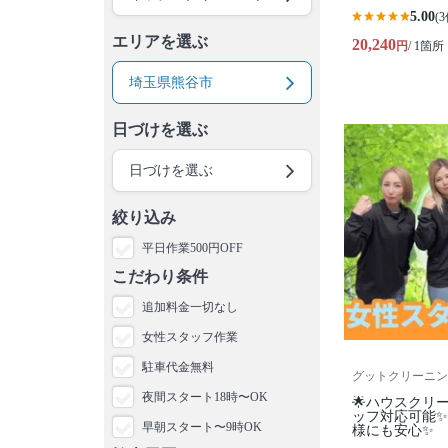
5.00
(3
エリアを選ぶ
20,240
円
/ 1箇所
埼玉県熊谷市
日づけを選ぶ
日づけを選ぶ
絞り込み
平日作業500円OFF
こだわり条件
追加料金一切なし
女性スタッフ作業
駐車代金無料
グットクリーニン
夜間スタート18時〜OK
🌟ハウスクリ
ッフ対応可能
早朝スタート〜9時OK
様にも安心✨