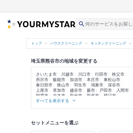
search
トップ
ハウスクリーニング
キッチンクリーニング
埼玉県熊谷市の地域を変更する
さいたま市
川越市
川口市
行田市
秩父市
所沢市
飯能市
加須市
本庄市
東松山市
春日部市
狭山市
羽生市
鴻巣市
深谷市
上尾市
草加市
越谷市
蕨市
戸田市
入間市
朝霞市
志木市
和光市
新座市
桶川市
すべてを表示する
久喜市
北本市
八潮市
富士見市
三郷市
蓮田市
坂戸市
幸手市
鶴ヶ島市
日高市
吉川市
ふじみ野市
白岡市
北足立郡
入間郡
比企郡
秩父郡
児玉郡
大里郡
南埼玉郡
セットメニューを選ぶ
北葛飾郡