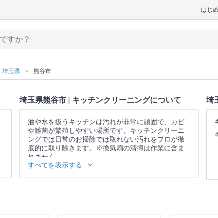
はじ
埼玉県
熊谷市
埼玉県熊谷市 | キッチンクリーニングについて
埼
油や水を扱うキッチンは汚れが非常に頑固で、カビ
や雑菌が繁殖しやすい場所です。キッチンクリーニ
ングでは日常のお掃除では取れない汚れをプロが徹
底的に取り除きます。※換気扇の清掃は作業に含ま
れません。
すべてを表示する
▼表示価格に含まれるキッチンクリーニングの作業
範囲
ガス・IH台 / ガスコンロ / グリル / シンク / 蛇口 / 排
水口 / 調理台 / キッチン照明 / 戸棚表面 / 壁面 / 床 /
作業場所の簡易清掃