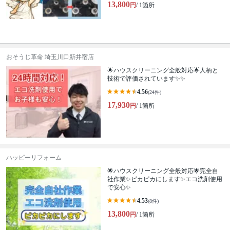
13,800
円
/ 1箇所
おそうじ革命 埼玉川口新井宿店
🌟ハウスクリーニング全般対応🌟人柄と
技術で評価されています✨✨
4.56
(24件)
17,930
円
/ 1箇所
ハッピーリフォーム
🌟ハウスクリーニング全般対応🌟完全自
社作業✨️ピカピカにします✨️エコ洗剤使用
で安心✨
4.53
(8件)
13,800
円
/ 1箇所