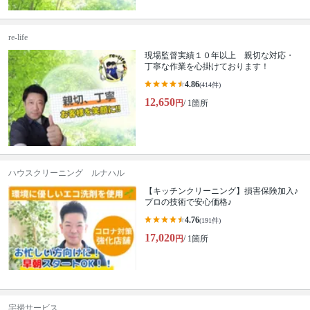
re-life
現場監督実績１０年以上 親切な対応・
丁寧な作業を心掛けております！
4.86
(414件)
12,650
円
/ 1箇所
ハウスクリーニング ルナハル
【キッチンクリーニング】損害保険加入♪
プロの技術で安心価格♪
4.76
(191件)
17,020
円
/ 1箇所
宅掃サービス