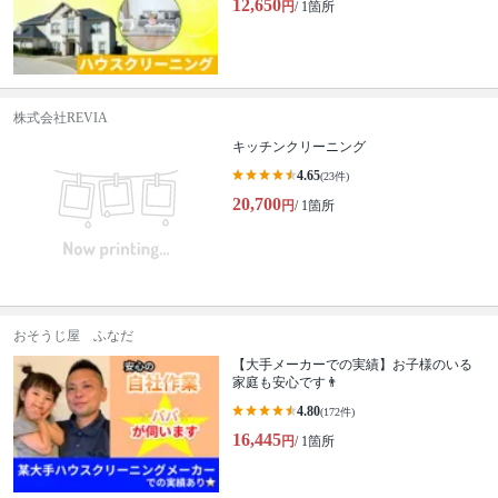
12,650
円
/ 1箇所
株式会社REVIA
キッチンクリーニング
4.65
(23件)
20,700
円
/ 1箇所
おそうじ屋 ふなだ
【大手メーカーでの実績】お子様のいる
家庭も安心です👨
4.80
(172件)
16,445
円
/ 1箇所