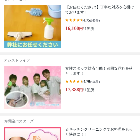
【お任せください❗️】丁寧な対応を心掛け
ております！
4.75
(163件)
16,100
円
/ 1箇所
アシストライフ
女性スタッフ対応可能！頑固な汚れを落
とします！
4.70
(456件)
17,388
円
/ 1箇所
お掃除バスターズ
☆キッチンクリーニングでお料理をもっ
と快適に！！