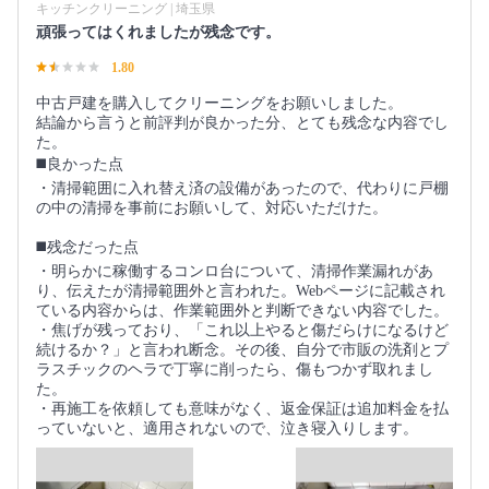
キッチンクリーニング | 埼玉県
頑張ってはくれましたが残念です。
1.80
中古戸建を購入してクリーニングをお願いしました。
結論から言うと前評判が良かった分、とても残念な内容でし
た。
◼️良かった点
・清掃範囲に入れ替え済の設備があったので、代わりに戸棚
の中の清掃を事前にお願いして、対応いただけた。
◼️残念だった点
・明らかに稼働するコンロ台について、清掃作業漏れがあ
り、伝えたが清掃範囲外と言われた。Webページに記載され
ている内容からは、作業範囲外と判断できない内容でした。
・焦げが残っており、「これ以上やると傷だらけになるけど
続けるか？」と言われ断念。その後、自分で市販の洗剤とプ
ラスチックのヘラで丁寧に削ったら、傷もつかず取れまし
た。
・再施工を依頼しても意味がなく、返金保証は追加料金を払
っていないと、適用されないので、泣き寝入りします。