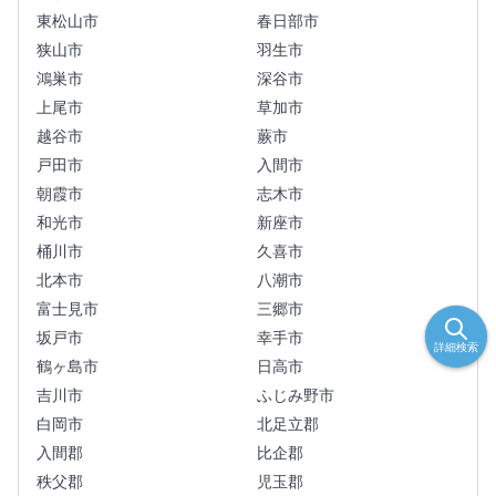
東松山市
春日部市
狭山市
羽生市
鴻巣市
深谷市
上尾市
草加市
越谷市
蕨市
戸田市
入間市
朝霞市
志木市
和光市
新座市
桶川市
久喜市
北本市
八潮市
富士見市
三郷市
坂戸市
幸手市
詳細検索
鶴ヶ島市
日高市
吉川市
ふじみ野市
白岡市
北足立郡
入間郡
比企郡
秩父郡
児玉郡