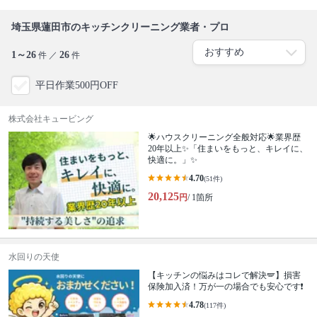
埼玉県蓮田市のキッチンクリーニング業者・プロ
1～26
26
件 ／
件
平日作業500円OFF
株式会社キュービング
🌟ハウスクリーニング全般対応🌟業界歴
20年以上✨「住まいをもっと、キレイに、
快適に。」✨
4.70
(51件)
20,125
円
/ 1箇所
水回りの天使
【キッチンの悩みはコレで解決🪽】損害
保険加入済！万が一の場合でも安心です❗️
4.78
(117件)