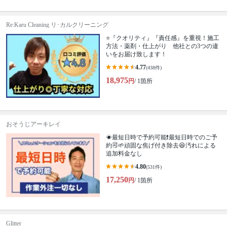
Re:Karu Cleaning リ･カルクリーニング
⭐『クオリティ』『責任感』を重視！施工
方法・薬剤・仕上がり 他社との3つの違
いをお届け致します！
4.77
(438件)
18,975
円
/ 1箇所
おそうじアーキレイ
☀最短日時で予約可能❗最短日時でのご予
約🉑🌱頑固な焦げ付き除去😆汚れによる
追加料金なし
4.80
(531件)
17,250
円
/ 1箇所
Glitter