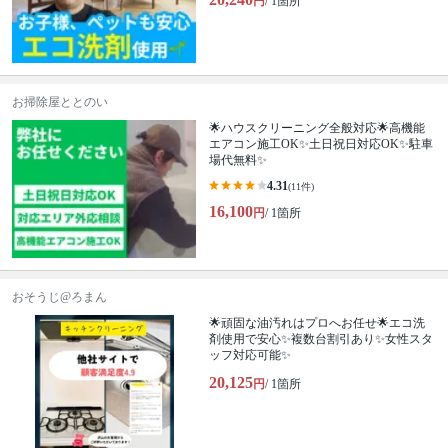
円
/ 1箇所
お掃除屋ととのい
🌟ハウスクリーニング全般対応🌟高機能
エアコン施工OK✨土日祝日対応OK✨駐車
場代無料✨
4.31
(11件)
16,100
円
/ 1箇所
おそうじ@ろまん
🌟頑固な油汚れはプロへお任せ🌟エコ洗
剤使用で安心✨複数台割引あり✨女性スタ
ッフ対応可能✨
20,125
円
/ 1箇所