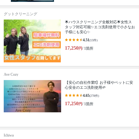
グットクリーニング
🌟ハウスクリーニング全般対応🌟女性ス
タッフ対応可能✨エコ洗剤使用で小さなお
子様にも安心✨
4.51
(13件)
17,250
円
/ 1箇所
Ave Cozy
【安心の自社作業❗️】お子様やペットに安
心安全のエコ洗剤使用🌱
4.65
(278件)
17,250
円
/ 1箇所
Ichiwa