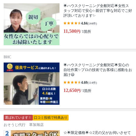
🌟ハウスクリーニング全般対応🌟女性ス
タッフ対応で安心✨親切丁寧な対応でご好
評頂いております✨
4.84
(144件)
11,500
円
/ 1箇所
BHC
🌟ハウスクリーニング全般対応🌟安心の
自社作業✨プロの技術でお客様に感動をお
届け😃
4.69
(114件)
12,650
円
/ 1箇所
選ばれています！
口コミ投稿で特典あり
おそうじ代行 草加旭店
☆🌟限定価格🌟☆2児の父がお伺いさせて