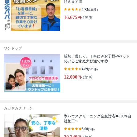
頂きます!!!
4.73
(326件)
16,675
円
/ 1箇所
ワントップ
親切、優しく、丁寧に🎉お子様やペット
のいるご家庭大歓迎です😊
4.89
(262件)
12,000
円
/ 1箇所
カガヤカクリーン
🌟ハウスクリーニング全般対応🌟100%自
社施工✨
5.00
(3件)
20,240