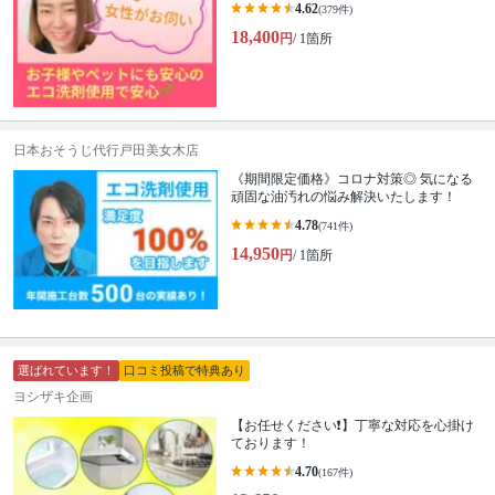
4.62
(379件)
18,400
円
/ 1箇所
日本おそうじ代行戸田美女木店
《期間限定価格》コロナ対策◎ 気になる
頑固な油汚れの悩み解決いたします！
4.78
(741件)
14,950
円
/ 1箇所
選ばれています！
口コミ投稿で特典あり
ヨシザキ企画
【お任せください❗️】丁寧な対応を心掛け
ております！
4.70
(167件)