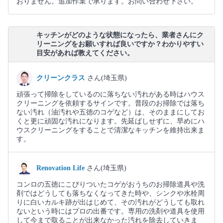
おりません。追加作業で承ります。お問い合わせ下さい。
キッチンがどのような状態になったら、業者さんにク
リーニングをお願いすれば良いですか？わかりやすい
目安があれば教えてください。
クリーンクラス
さん(埼玉県)
頑張って掃除をしているのに落ちない汚れがある時はハウス
クリーニングを依頼するサインです。普段のお掃除では落ち
ない汚れ（油汚れや五徳のコゲなど）は、そのままにしてお
くと更に頑固な汚れになります。先延ばしせずに、早めにハ
ウスクリーニングをすることで清潔なキッチンを維持出来ま
す。
Renovation Life
さん(埼玉県)
コンロの五徳にこびりついたコゲがおうちのお掃除道具や洗
剤ではどうしても落ちなくなってきた時や、シンクや水栓周
りに白いカルキ跡が出はじめて、その汚れがどうしても取れ
ないという時にはプロの出番です。専用の洗剤や道具を使用
して今まで取ることが出来なかった汚れを除去していきま