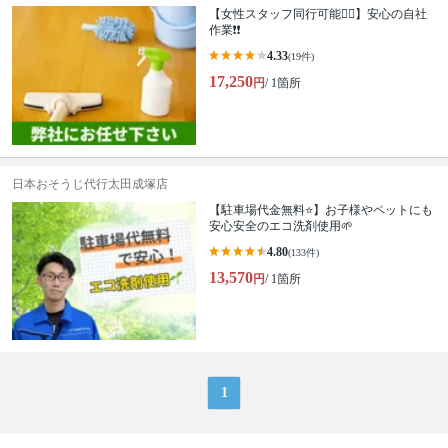
【女性スタッフ同行可能🙆‍♀️】安心の自社
作業❗️❗️
4.33
(19件)
17,250
円
/ 1箇所
日本おそうじ代行太田成塚店
【駐車場代金無料⭐️】お子様やペットにも
安心安全のエコ洗剤使用🌱
4.80
(133件)
13,570
円
/ 1箇所
1