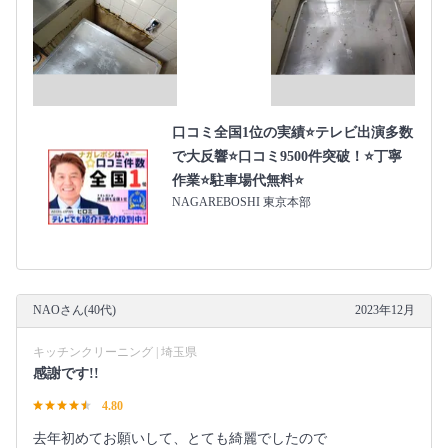
口コミ全国1位の実績⭐テレビ出演多数
で大反響⭐口コミ9500件突破！⭐丁寧
作業⭐駐車場代無料⭐
NAGAREBOSHI 東京本部
NAOさん(40代)
2023年12月
キッチンクリーニング | 埼玉県
感謝です!!
4.80
去年初めてお願いして、とても綺麗でしたので