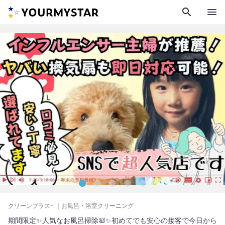
search
menu
クリーンプラス+
｜お風呂・浴室クリーニング
期間限定✨人気なお風呂掃除🛀✨初めてでも安心の接客で今日から