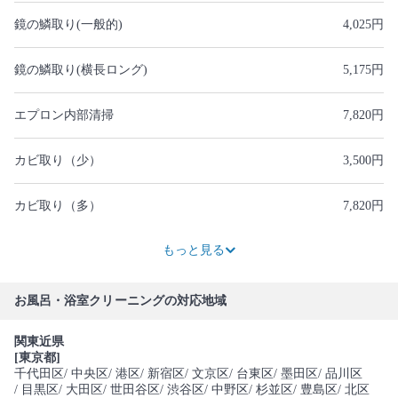
鏡の鱗取り(一般的)
4,025円
鏡の鱗取り(横長ロング)
5,175円
エプロン内部清掃
7,820円
カビ取り（少）
3,500円
カビ取り（多）
7,820円
8,280円
2,300円
8,050円
13,800円
14,950円
7,820円
13,800円
10,120円
8,970円
16,100円
17,250円
8,970円
14,950円
63,250円
もっと見る
お風呂・浴室クリーニングの対応地域
関東近県
[東京都]
千代田区
/ 中央区
/ 港区
/ 新宿区
/ 文京区
/ 台東区
/ 墨田区
/ 品川区
/ 目黒区
/ 大田区
/ 世田谷区
/ 渋谷区
/ 中野区
/ 杉並区
/ 豊島区
/ 北区