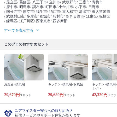
/ 足立区
/ 葛飾区
/ 八王子市
/ 立川市
/ 武蔵野市
/ 三鷹市
/ 青梅市
/ 府中市
/ 昭島市
/ 調布市
/ 町田市
/ 小金井市
/ 小平市
/ 日野市
/ 国分寺市
/ 国立市
/ 福生市
/ 狛江市
/ 東大和市
/ 清瀬市
/ 東久留米市
/ 武蔵村山市
/ 多摩市
/ 稲城市
/ 羽村市
/ あきる野市
/ 江東区
/ 板橋区
/ 練馬区
/ 江戸川区
/ 西東京市
/ 西多摩郡
すべてを表示する
このプロのおすすめセット
お風呂×換気扇
キッチン×換気扇×お風呂
キッチン×換気扇
トイレ
29,670円
29,680円
42,320円
/1セット
/1セット
/1セッ
ユアマイスター安心への取り組み
補償サービスやサポート体制があります