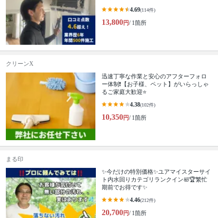
4.69
(114件)
13,800
円
/ 1箇所
クリーンX
迅速丁寧な作業と安心のアフターフォロ
ー体制❗️【お子様、ペット】がいらっしゃ
るご家庭大歓迎⭐️
4.38
(102件)
10,350
円
/ 1箇所
まる印
✨今だけの特別価格✨ユアマイスターサイ
ト内水回りカテゴリランクイン🛀🏆繁忙
期前でお得です✨
4.46
(212件)
20,700
円
/ 1箇所