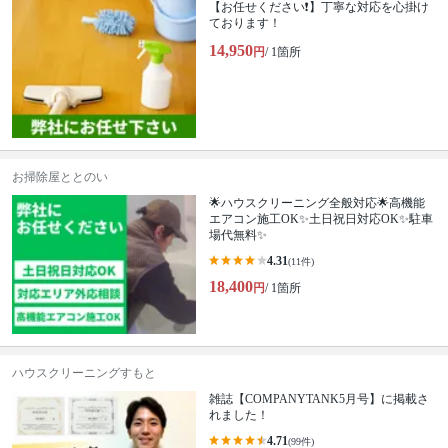
【お任せください❗️】丁寧な対応を心掛け
ております！
14,950
円
/ 1箇所
お掃除屋ととのい
🌟ハウスクリーニング全般対応🌟高機能
エアコン施工OK✨土日祝日対応OK✨駐車
場代無料✨
4.31
(11件)
18,400
円
/ 1箇所
ハウスクリーニングすもと
雑誌【COMPANYTANK5月号】に掲載さ
れました！
4.71
(99件)