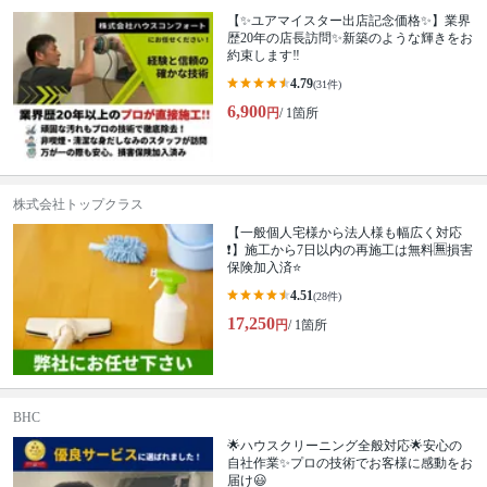
【✨ユアマイスター出店記念価格✨】業界
歴20年の店長訪問✨新築のような輝きをお
約束します‼️
4.79
(31件)
6,900
円
/ 1箇所
株式会社トップクラス
【一般個人宅様から法人様も幅広く対応
❗️】施工から7日以内の再施工は無料🈚️損害
保険加入済⭐️
4.51
(28件)
17,250
円
/ 1箇所
BHC
🌟ハウスクリーニング全般対応🌟安心の
自社作業✨プロの技術でお客様に感動をお
届け😃