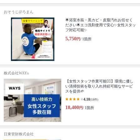
おそうじ@ろまん
🌟浴室水垢・黒カビ・皮脂汚れお任せく
ださい🌟エコ洗剤使用で安心✨女性スタッ
フ対応可能✨
5,750
円
/ 1箇所
株式会社WAYs
【女性スタッフ作業可能🙆‍♀️】環境に優し
い清掃技術を取り入れ持続可能なサービ
スを提供🌱
4.10
(18件)
18,400
円
/ 1箇所
日東管財株式会社