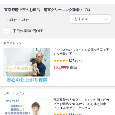
東京都府中市のお風呂・浴室クリーニング業者・プロ
1～43
43
件 ／
件
平日作業500円OFF
ネクストワン
くつろぎのバスタイムを綺麗な浴室で🌟
心身爽快に🌟
4.67
(345件)
16,100
円
/ 1箇所
セキュアライフ
品質重視の人気店！！癒しの空間！ピカ
ピカお風呂で気分爽快！心も体も健康
に！★浴室クリーニング★
4.82
(908件)