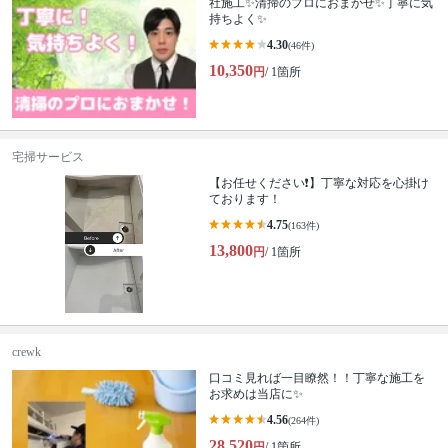
社施工✨清掃のプロにおまかせ✨丁寧に気
持ちよく✨
4.30
(46件)
10,350
円
/ 1箇所
宅掃サービス
【お任せください❗️】丁寧な対応を心掛け
ております！
4.75
(163件)
13,800
円
/ 1箇所
crewk
口コミ見れば一目瞭然！！丁寧な施工を
お求めは当店に✨
4.56
(264件)
28,520
円
/ 1箇所