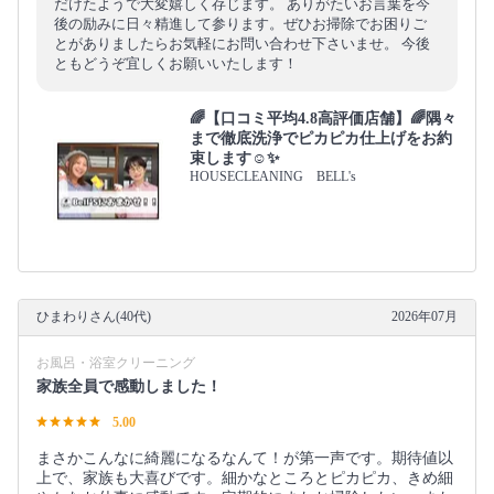
だけたようで大変嬉しく存じます。 ありがたいお言葉を今
後の励みに日々精進して参ります。ぜひお掃除でお困りご
とがありましたらお気軽にお問い合わせ下さいませ。 今後
ともどうぞ宜しくお願いいたします！
🌈【口コミ平均4.8高評価店舗】🌈隅々
まで徹底洗浄でピカピカ仕上げをお約
束します☺✨
HOUSECLEANING BELL's
ひまわりさん(40代)
2026年07月
お風呂・浴室クリーニング
家族全員で感動しました！
5.00
まさかこんなに綺麗になるなんて！が第一声です。期待値以
上で、家族も大喜びです。細かなところとピカピカ、きめ細