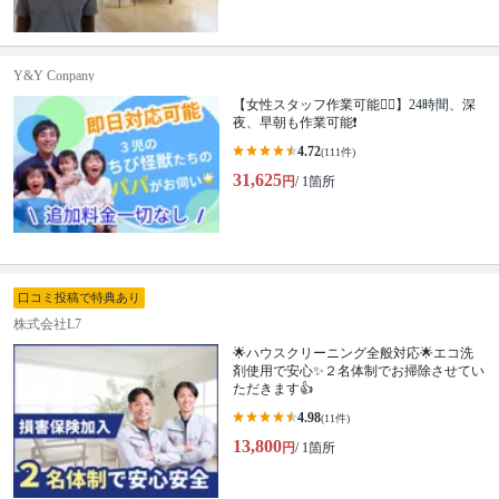
Y&Y Conpany
【女性スタッフ作業可能🙆‍♀️】24時間、深
夜、早朝も作業可能❗️
4.72
(111件)
31,625
円
/ 1箇所
口コミ投稿で特典あり
株式会社L7
🌟ハウスクリーニング全般対応🌟エコ洗
剤使用で安心✨２名体制でお掃除させてい
ただきます👍
4.98
(11件)
13,800
円
/ 1箇所