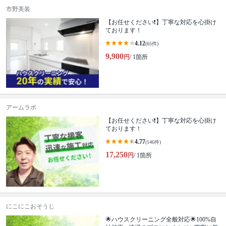
市野美装
【お任せください❗️】丁寧な対応を心掛け
ております！
4.12
(65件)
9,900
円
/ 1箇所
アームラボ
【お任せください❗️】丁寧な対応を心掛け
ております！
4.77
(146件)
17,250
円
/ 1箇所
にこにこおそうじ
🌟ハウスクリーニング全般対応🌟100%自