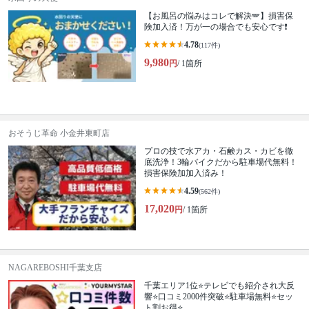
【お風呂の悩みはコレで解決🪽】損害保
険加入済！万が一の場合でも安心です❗️
4.78
(117件)
9,980
円
/ 1箇所
おそうじ革命 小金井東町店
プロの技で水アカ・石鹸カス・カビを徹
底洗浄！3輪バイクだから駐車場代無料！
損害保険加加入済み！
4.59
(562件)
17,020
円
/ 1箇所
NAGAREBOSHI千葉支店
千葉エリア1位⭐テレビでも紹介され大反
響⭐️口コミ2000件突破⭐️駐車場無料⭐セッ
ト割お得⭐