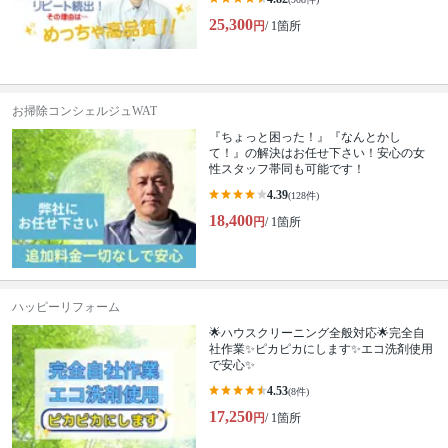
25,300
円
/ 1箇所
お掃除コンシェルジュWAT
『ちょっと困った！』『なんとかし
て！』の解決はお任せ下さい！安心の女
性スタッフ帯同も可能です！
4.39
(128件)
18,400
円
/ 1箇所
ハッピーリフォーム
🌟ハウスクリーニング全般対応🌟完全自
社作業✨️ピカピカにします✨️エコ洗剤使用
で安心✨
4.53
(8件)
17,250
円
/ 1箇所