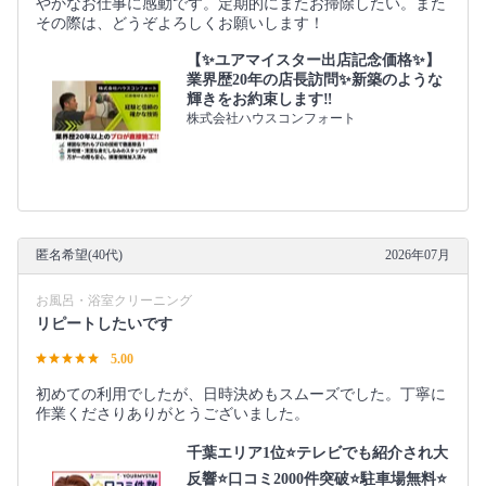
やかなお仕事に感動です。定期的にまたお掃除したい。また
その際は、どうぞよろしくお願いします！
【✨ユアマイスター出店記念価格✨】
業界歴20年の店長訪問✨新築のような
輝きをお約束します‼️
株式会社ハウスコンフォート
匿名希望(40代)
2026年07月
お風呂・浴室クリーニング
リピートしたいです
5.00
初めての利用でしたが、日時決めもスムーズでした。丁寧に
作業くださりありがとうございました。
千葉エリア1位⭐テレビでも紹介され大
反響⭐️口コミ2000件突破⭐️駐車場無料⭐