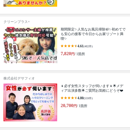
クリーンプラス+
期間限定✨人気なお風呂掃除🛀✨初めてで
も安心の接客で今日からお家リゾート満
喫✨
4.61
(482件)
7,820
円
/ 1箇所
株式会社デサフィオ
👧必ず女性スタッフが伺います👧🌟メデ
ィア出演多数🌟ご質問お気軽にどうぞ❤️
4.80
(559件)
20,700
円
/ 1箇所