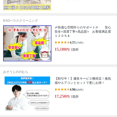
KSDハウスクリーニング
🎉快適な空間作りのサポート🎉 安心
安全⭐清潔丁寧⭐高品質⭐ お客様満足度
１２０％🌷
4.57
(270件)
15,180
円
/ 1箇所
おそうじののむら
【割引中！】優良サービス獲得店！換気
扇やエアコンとセットで更にお得！
4.90
(626件)
17,250
円
/ 1箇所