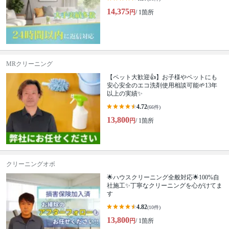
14,375
円
/ 1箇所
MRクリーニング
【ペット大歓迎👍】お子様やペットにも
安心安全のエコ洗剤使用相談可能🌱13年
以上の実績✨
4.72
(66件)
13,800
円
/ 1箇所
クリーニングオボ
🌟ハウスクリーニング全般対応🌟100%自
社施工✨丁寧なクリーニングを心がけてま
す
4.82
(10件)
13,800
円
/ 1箇所