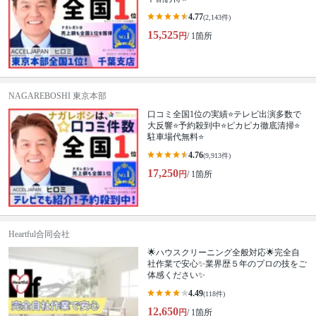
4.77
(2,143件)
15,525
円
/ 1箇所
NAGAREBOSHI 東京本部
口コミ全国1位の実績⭐テレビ出演多数で
大反響⭐予約殺到中⭐ピカピカ徹底清掃⭐
駐車場代無料⭐
4.76
(9,913件)
17,250
円
/ 1箇所
Heartful合同会社
🌟ハウスクリーニング全般対応🌟完全自
社作業で安心✨業界歴５年のプロの技をご
体感ください✨
4.49
(118件)
12,650
円
/ 1箇所