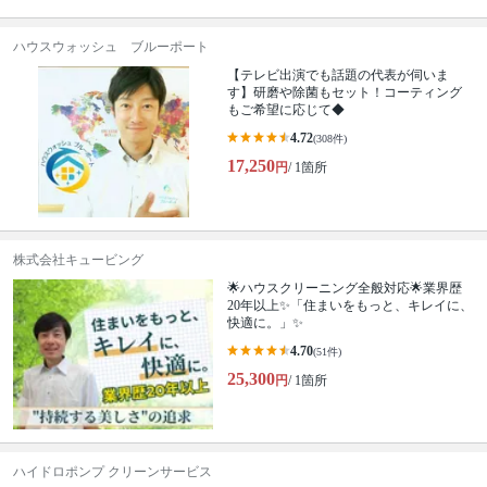
ハウスウォッシュ ブルーポート
【テレビ出演でも話題の代表が伺いま
す】研磨や除菌もセット！コーティング
もご希望に応じて◆
4.72
(308件)
17,250
円
/ 1箇所
株式会社キュービング
🌟ハウスクリーニング全般対応🌟業界歴
20年以上✨「住まいをもっと、キレイに、
快適に。」✨
4.70
(51件)
25,300
円
/ 1箇所
ハイドロポンプ クリーンサービス