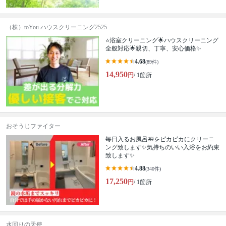
（株）toYou ハウスクリーニング2525
⭐️浴室クリーニング🌟ハウスクリーニング
全般対応🌟親切、丁寧、安心価格✨
4.68
(89件)
14,950
円
/ 1箇所
おそうじファイター
毎日入るお風呂🛀をピカピカにクリーニ
ング致します✨気持ちのいい入浴をお約束
致します✨
4.88
(340件)
17,250
円
/ 1箇所
水回りの天使