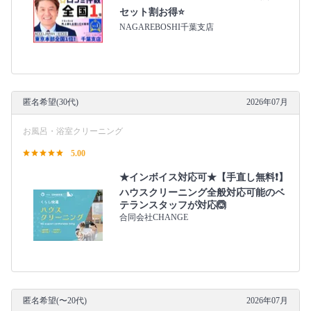
セット割お得⭐
NAGAREBOSHI千葉支店
匿名希望(30代)
2026年07月
お風呂・浴室クリーニング
5.00
★インボイス対応可★【手直し無料❗️】
ハウスクリーニング全般対応可能のベ
テランスタッフが対応🙆
合同会社CHANGE
匿名希望(〜20代)
2026年07月