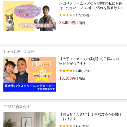
水回りクリーニングなら歴8年の私にお任
せください！プロの技で汚れを徹底除去✨
4.72
(326件)
23,000
円
/ 1箇所
おそうじ屋 ふなだ
【大手メーカーでの実績】お子様のいる
家庭も安心です👨
4.80
(172件)
16,100
円
/ 1箇所
FREYIA合同会社
【お任せください❗️】丁寧な対応を心掛け
ております！
4.57
(56件)