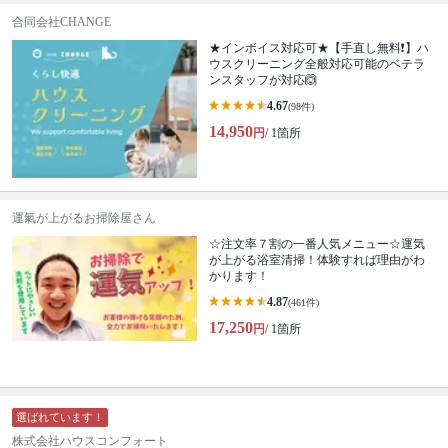
合同会社CHANGE
★インボイス対応可★【手直し無料❗️】ハ
ウスクリーニング全般対応可能のベテラ
ンスタッフが対応🙆
4.67
(98件)
14,950
円
/ 1箇所
運氣が上がるお掃除屋さん
☆注文率７割の一番人気メニュー☆運気
が上がる浴室清掃！体験すれば理由がわ
かります！
4.87
(461件)
17,250
円
/ 1箇所
選ばれています！
株式会社ハウスコンフォート