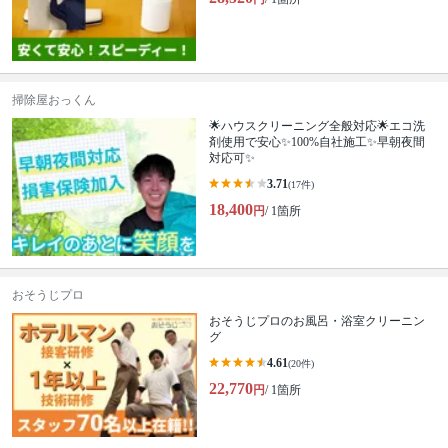
掃除屋おっくん
🌟ハウスクリーニング全般対応🌟エコ洗
剤使用で安心✨100%自社施工✨早朝夜間
対応可✨
3.71
(17件)
18,400
円
/ 1箇所
おそうじプロ
おそうじプロのお風呂・浴室クリーニン
グ
4.61
(20件)
22,770
円
/ 1箇所