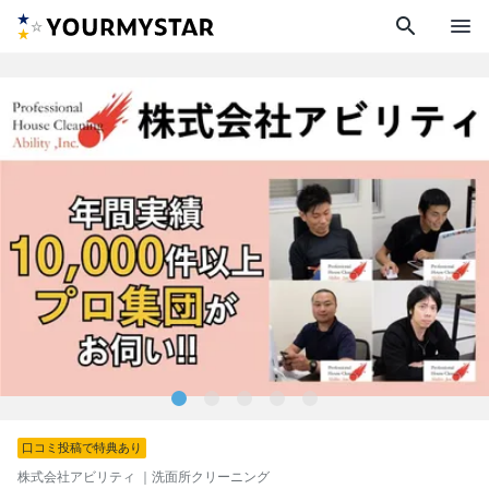
search
menu
口コミ投稿で特典あり
株式会社アビリティ
｜洗面所クリーニング