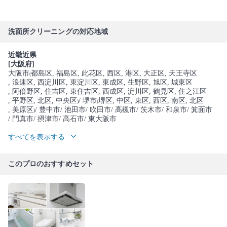
洗面所クリーニングの対応地域
近畿近県
[大阪府]
大阪市
都島区
, 福島区
, 此花区
, 西区
, 港区
, 大正区
, 天王寺区
(
, 浪速区
, 西淀川区
, 東淀川区
, 東成区
, 生野区
, 旭区
, 城東区
, 阿倍野区
, 住吉区
, 東住吉区
, 西成区
, 淀川区
, 鶴見区
, 住之江区
, 平野区
, 北区
, 中央区
/ 堺市
堺区
, 中区
, 東区
, 西区
, 南区
, 北区
)
(
, 美原区
/ 豊中市
/ 池田市
/ 吹田市
/ 高槻市
/ 茨木市
/ 和泉市
/ 箕面市
)
/ 門真市
/ 摂津市
/ 高石市
/ 東大阪市
すべてを表示する
このプロのおすすめセット