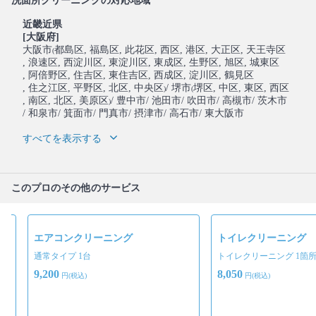
洗面所クリーニングの対応地域
近畿近県
[大阪府]
大阪市
都島区
, 福島区
, 此花区
, 西区
, 港区
, 大正区
, 天王寺区
(
, 浪速区
, 西淀川区
, 東淀川区
, 東成区
, 生野区
, 旭区
, 城東区
, 阿倍野区
, 住吉区
, 東住吉区
, 西成区
, 淀川区
, 鶴見区
, 住之江区
, 平野区
, 北区
, 中央区
/ 堺市
堺区
, 中区
, 東区
, 西区
)
(
, 南区
, 北区
, 美原区
/ 豊中市
/ 池田市
/ 吹田市
/ 高槻市
/ 茨木市
)
/ 和泉市
/ 箕面市
/ 門真市
/ 摂津市
/ 高石市
/ 東大阪市
すべてを表示する
このプロのその他のサービス
エアコンクリーニング
トイレクリーニング
ト
通常タイプ 1台
トイレクリーニング 1箇
9,200
8,050
円(税込)
円(税込)