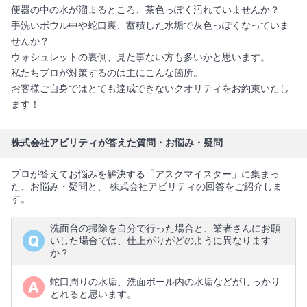
便器の中の水が溜まるところ、茶色っぽく汚れていませんか？
手洗いボウル中や蛇口裏、蓄積した水垢で灰色っぽくなっていま
せんか？
ウォシュレットの裏側、見た事ない方も多いかと思います。
私たちプロが対策するのは主にこんな箇所。
お客様ご自身ではとても達成できないクオリティをお約束いたし
ます！
株式会社アビリティが答えた質問・お悩み・疑問
プロが答えてお悩みを解決する「アスクマイスター」に集まっ
た、お悩み・疑問と、 株式会社アビリティの回答をご紹介しま
す。
洗面台の掃除を自分で行った場合と、業者さんにお願
いした場合では、仕上がりがどのように異なります
か？
蛇口周りの水垢、洗面ボール内の水垢などがしっかり
とれると思います。