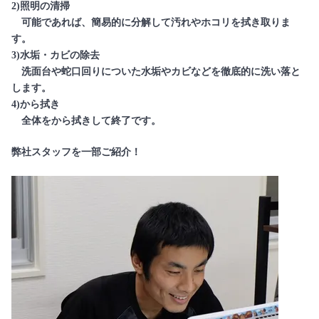
2)照明の清掃
可能であれば、簡易的に分解して汚れやホコリを拭き取りま
す。
3)水垢・カビの除去
洗面台や蛇口回りについた水垢やカビなどを徹底的に洗い落と
します。
4)から拭き
全体をから拭きして終了です。
弊社スタッフを一部ご紹介！