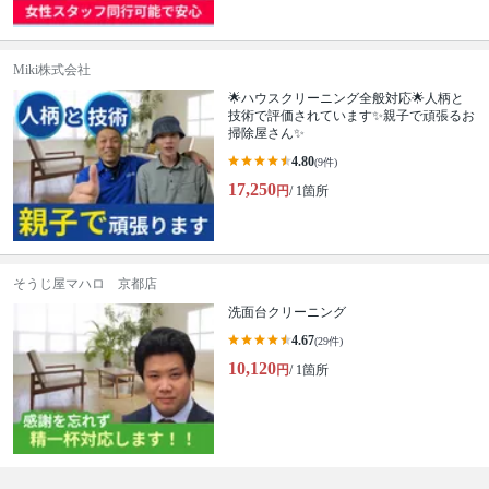
Miki株式会社
🌟ハウスクリーニング全般対応🌟人柄と
技術で評価されています✨親子で頑張るお
掃除屋さん✨
4.80
(9件)
17,250
円
/ 1箇所
そうじ屋マハロ 京都店
洗面台クリーニング
4.67
(29件)
10,120
円
/ 1箇所