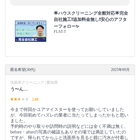
🌟ハウスクリーニング全般対応🌟完全
自社施工❗️追加料金無し❗️安心のアフタ
ーフォロー✨
FLAT-T
匿名希望(30代)
2025年09月
洗面所クリーニング | 愛知県
う〜ん…
2.60
今まで何回かユアマイスターを使ってお願いしていました
が、今回初めてハズレの業者に当たってしまったかもと思い
ました。
予約時のやり取りや訪問時の説明などには全く不満は無く、
before・afterの写真の確認もありその場では満足していたの
ですが、帰られてからふと洗面所を見ると鏡に汚水が付着し