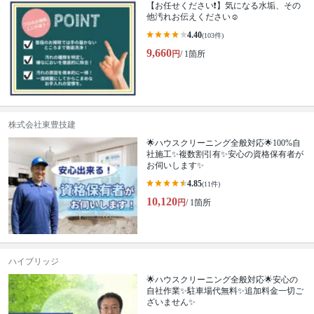
【お任せください❗️】気になる水垢、その
他汚れお伝えください☺
4.40
(103件)
9,660
円
/ 1箇所
株式会社東豊技建
🌟ハウスクリーニング全般対応🌟100%自
社施工✨複数割引有✨安心の資格保有者が
お伺いします✨
4.85
(11件)
10,120
円
/ 1箇所
ハイブリッジ
🌟ハウスクリーニング全般対応🌟安心の
自社作業✨️駐車場代無料✨️追加料金一切ご
ざいません✨