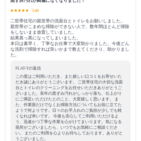
黒ずみ汚れが綺麗になくなりました！
5.00
二世帯住宅の親世帯の洗面台とトイレをお願いしました。
親世帯がこまめな掃除ができない人で、数年間ほとんど掃除
をしないまま放置していました。
結果真っ黒になってしまいました。
本日は素早く、丁寧なお仕事で大変助かりました。今後どん
な洗剤で掃除すれば良いかまで教えてくださり、助かりまし
た。
FLAT-Tの返信
この度はご利用いただき、また嬉しい口コミをお寄せいた
だき誠にありがとうございます。 二世帯住宅の大切な洗面
台とトイレのクリーニングをお任せいただきありがとうご
ざいました。長年の黒ずみ汚れがしっかり落ち、仕上がり
にご満足いただけたとのこと、大変嬉しく思います。 ま
た、作業面だけでなくお掃除方法についてもお役に立てた
ようで何よりです。日々のお手入れのご負担が少しでも軽
くなれば幸いです。 今後も安心してご利用いただけるよ
う、迅速かつ丁寧な作業を心がけてまいります。気になる
箇所がございましたら、いつでもお気軽にご相談くださ
い。 またのご利用を心よりお待ちしております。ありがと
うございました。