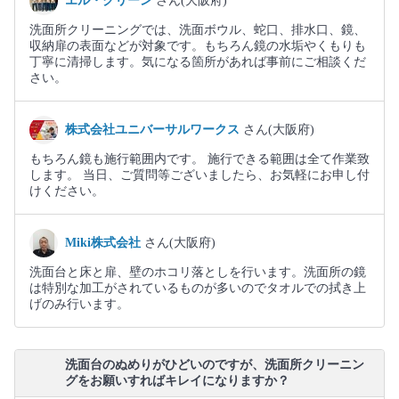
エル・クリーン
さん(大阪府)
洗面所クリーニングでは、洗面ボウル、蛇口、排水口、鏡、
収納扉の表面などが対象です。もちろん鏡の水垢やくもりも
丁寧に清掃します。気になる箇所があれば事前にご相談くだ
さい。
株式会社ユニバーサルワークス
さん(大阪府)
もちろん鏡も施行範囲内です。 施行できる範囲は全て作業致
します。 当日、ご質問等ございましたら、お気軽にお申し付
けください。
Miki株式会社
さん(大阪府)
洗面台と床と扉、壁のホコリ落としを行います。洗面所の鏡
は特別な加工がされているものが多いのでタオルでの拭き上
げのみ行います。
洗面台のぬめりがひどいのですが、洗面所クリーニン
グをお願いすればキレイになりますか？