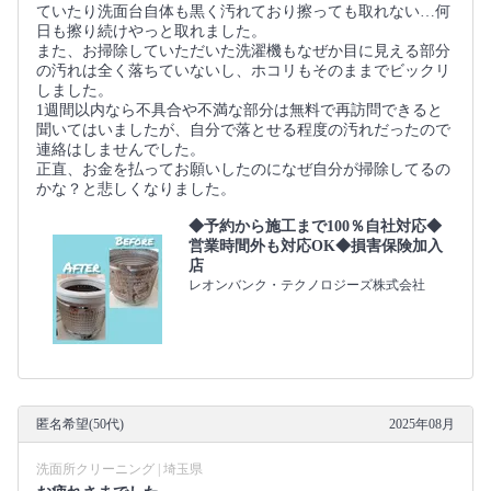
ていたり洗面台自体も黒く汚れており擦っても取れない…何
日も擦り続けやっと取れました。
また、お掃除していただいた洗濯機もなぜか目に見える部分
の汚れは全く落ちていないし、ホコリもそのままでビックリ
しました。
1週間以内なら不具合や不満な部分は無料で再訪問できると
聞いてはいましたが、自分で落とせる程度の汚れだったので
連絡はしませんでした。
正直、お金を払ってお願いしたのになぜ自分が掃除してるの
かな？と悲しくなりました。
◆予約から施工まで100％自社対応◆
営業時間外も対応OK◆損害保険加入
店
レオンバンク・テクノロジーズ株式会社
匿名希望(50代)
2025年08月
洗面所クリーニング | 埼玉県