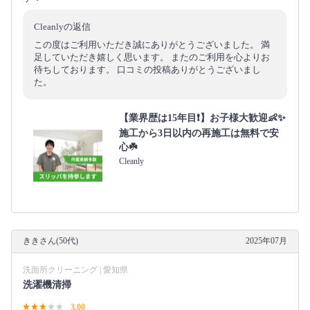
Cleanlyの返信
この度はご利用いただき誠にありがとうございました。 満
足していただき嬉しく思います。 またのご利用を心よりお
待ちしております。 口コミの投稿ありがとうございまし
た。
【業界歴は15年目❗️】お子様大歓迎👶✨
施工から3日以内の再施工は無料で安
心☘️
Cleanly
ききさん(50代)
2025年07月
洗面所クリーニング | 愛知県
洗濯機清掃
3.00