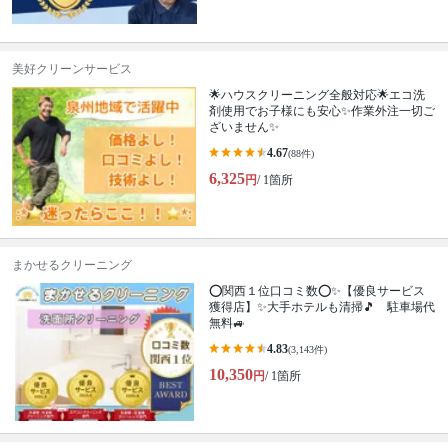
美好クリーンサービス
🌟ハウスクリーニング全般対応🌟エコ洗
剤使用でお子様にも安心✨作業外注一切ご
ざいません✨
4.67
(88件)
6,325
円
/ 1箇所
まかせるクリーニング
⭕関西１位口コミ数⭕✨【優良サービス
獲得店】✨大手ホテルも清掃🎵 駐車場代
無料🚙
4.83
(3,143件)
10,350
円
/ 1箇所