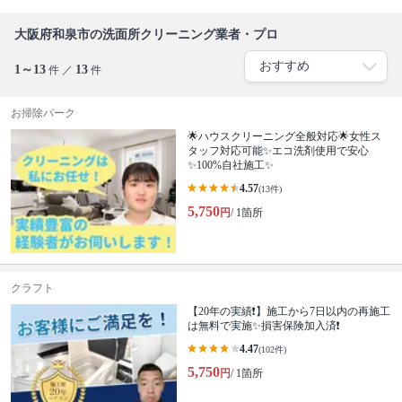
大阪府和泉市の洗面所クリーニング業者・プロ
1～13
13
件 ／
件
お掃除パーク
🌟ハウスクリーニング全般対応🌟女性ス
タッフ対応可能✨エコ洗剤使用で安心
✨100%自社施工✨
4.57
(13件)
5,750
円
/ 1箇所
クラフト
【20年の実績❗️】施工から7日以内の再施工
は無料で実施✨損害保険加入済❗️
4.47
(102件)
5,750
円
/ 1箇所