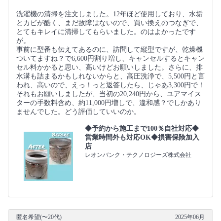
洗濯機の清掃を注文しました。12年ほど使用しており、水垢
とカビが酷く、まだ故障はないので、買い換えのつなぎで、
とてもキレイに清掃してもらいました。のはよかったです
が。
事前に型番も伝えてあるのに、訪問して縦型ですが、乾燥機
ついてますね？で6,600円割り増し、キャンセルするとキャン
セル料かかると思い、高いけどお願いしました。さらに、排
水溝も詰まるかもしれないからと、高圧洗浄で、5,500円と言
われ、高いので、えっ！っと返答したら、じゃあ3,300円で！
それもお願いしましたが、当初の20,240円から、ユアマイス
ターの手数料含め、約11,000円増しで、違和感？でしかあり
ませんでした。どう評価していいのか。
◆予約から施工まで100％自社対応◆
営業時間外も対応OK◆損害保険加入
店
レオンバンク・テクノロジーズ株式会社
匿名希望(〜20代)
2025年06月