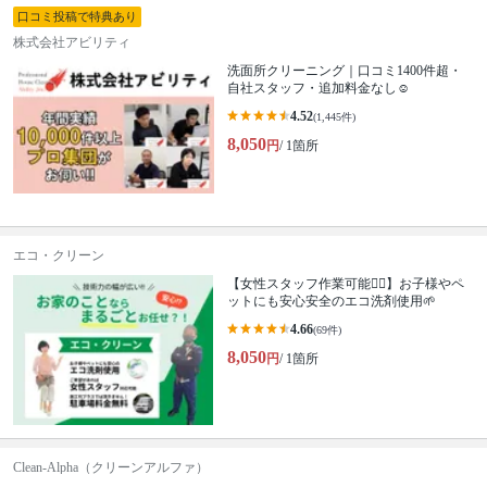
口コミ投稿で特典あり
株式会社アビリティ
洗面所クリーニング｜口コミ1400件超・
自社スタッフ・追加料金なし☺️
4.52
(1,445件)
8,050
円
/ 1箇所
エコ・クリーン
【女性スタッフ作業可能🙆‍♀️】お子様やペ
ットにも安心安全のエコ洗剤使用🌱
4.66
(69件)
8,050
円
/ 1箇所
Clean-Alpha（クリーンアルファ）