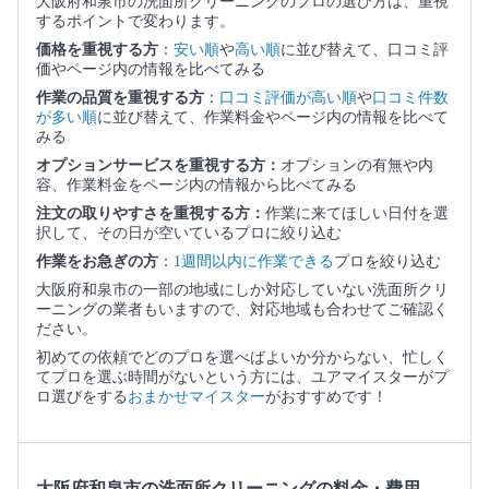
大阪府和泉市の洗面所クリーニングのプロの選び方は、重視
するポイントで変わります。
価格を重視する方
：
安い順
や
高い順
に並び替えて、口コミ評
価やページ内の情報を比べてみる
作業の品質を重視する方
：
口コミ評価が高い順
や
口コミ件数
が多い順
に並び替えて、作業料金やページ内の情報を比べて
みる
オプションサービスを重視する方：
オプションの有無や内
容、作業料金をページ内の情報から比べてみる
注文の取りやすさを重視する方：
作業に来てほしい日付を選
択して、その日が空いているプロに絞り込む
作業をお急ぎの方
：
1週間以内に作業できる
プロを絞り込む
大阪府和泉市の一部の地域にしか対応していない洗面所クリ
ーニングの業者もいますので、対応地域も合わせてご確認く
ださい。
初めての依頼でどのプロを選べばよいか分からない、忙しく
てプロを選ぶ時間がないという方には、ユアマイスターがプ
ロ選びをする
おまかせマイスター
がおすすめです！
大阪府和泉市の洗面所クリーニングの料金・費用