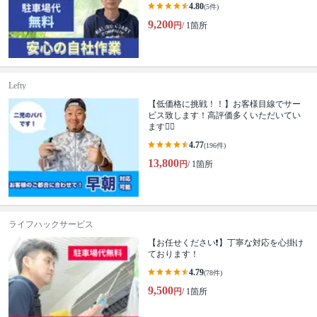
4.80
(5件)
9,200
円
/ 1箇所
Lefty
【低価格に挑戦！！】お客様目線でサー
ビス致します！高評価多くいただいてい
ます🙆‍♂️
4.77
(196件)
13,800
円
/ 1箇所
ライフハックサービス
【お任せください❗️】丁寧な対応を心掛け
ております！
4.79
(78件)
9,500
円
/ 1箇所