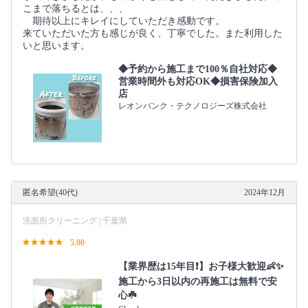
こまで落ちるとは、、、
期待以上にキレイにしていただき感動です。
来ていただいた方も感じが良く、丁寧でした。また利用した
いと思います。
◆予約から施工まで100％自社対応◆
営業時間外も対応OK◆損害保険加入
店
レオンバンク・テクノロジーズ株式会社
匿名希望(40代)
2024年12月
洗面所クリーニング | 千葉県
5.00
【業界歴は15年目❗️】お子様大歓迎👶✨
施工から3日以内の再施工は無料で安
心☘️