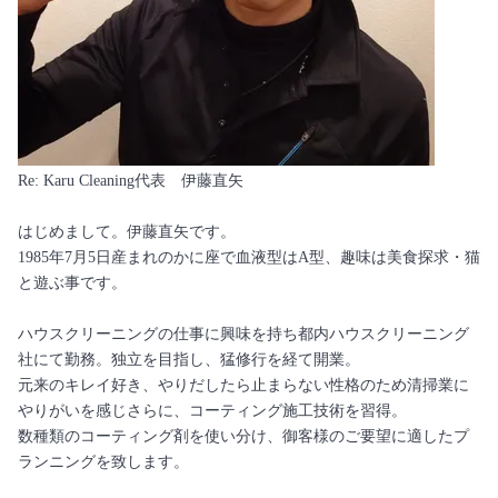
Re: Karu Cleaning代表 伊藤直矢
はじめまして。伊藤直矢です。
1985年7月5日産まれのかに座で血液型はA型、趣味は美食探求・猫
と遊ぶ事です。
ハウスクリーニングの仕事に興味を持ち都内ハウスクリーニング
社にて勤務。独立を目指し、猛修行を経て開業。
元来のキレイ好き、やりだしたら止まらない性格のため清掃業に
やりがいを感じさらに、コーティング施工技術を習得。
数種類のコーティング剤を使い分け、御客様のご要望に適したプ
ランニングを致します。