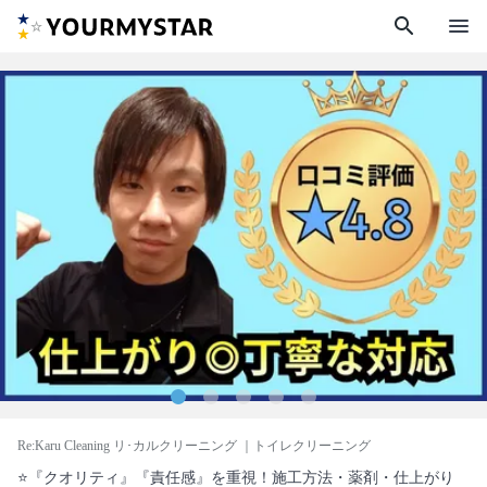
search
menu
Re:Karu Cleaning リ･カルクリーニング
｜トイレクリーニング
⭐『クオリティ』『責任感』を重視！施工方法・薬剤・仕上がり