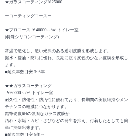
★ガラスコーティング￥25000
ーコーティングコースー
★プロコース:￥40000～/㎡ トイレ一室
(特殊シリコンコーティング)
常温で硬化し、硬い光沢のある透明皮膜を形成します。
撥水・撥油・防汚に優れ、長期に渡り変色の少ない皮膜を形成し
ます。
■耐久年数目安:3~5年
★★ガラスコーティング
:￥60000～/㎡ トイレ一室
耐久性・防傷性・防汚性に優れており、長期間の美観維持やメン
テナンスの軽減につながります。
鉛筆硬度6Hの強固なガラス皮膜が
汚れ・水垢・カビ・さびなどの発生を抑え、付着したとしても簡
単に掃除出来ます。
■耐久年数目安:5年～