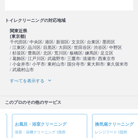
トイレクリーニングの対応地域
関東近県
[東京都]
千代田区
/ 中央区
/ 港区
/ 新宿区
/ 文京区
/ 台東区
/ 墨田区
/ 江東区
/ 品川区
/ 目黒区
/ 大田区
/ 世田谷区
/ 渋谷区
/ 中野区
/ 杉並区
/ 豊島区
/ 北区
/ 荒川区
/ 板橋区
/ 練馬区
/ 足立区
/ 葛飾区
/ 江戸川区
/ 武蔵野市
/ 三鷹市
/ 清瀬市
/ 西東京市
/ 小金井市
/ 小平市
/ 東村山市
/ 国分寺市
/ 東大和市
/ 東久留米市
/ 武蔵村山市
すべてを表示する
このプロのその他のサービス
お風呂・浴室クリーニング
換気扇クリーニング
浴室・浴槽クリーニング 1箇所
レンジフード 1箇所