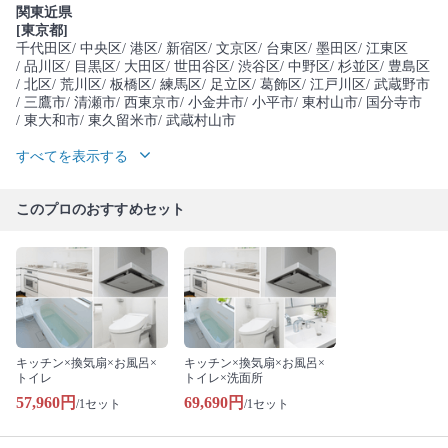
関東近県
[東京都]
千代田区
/ 中央区
/ 港区
/ 新宿区
/ 文京区
/ 台東区
/ 墨田区
/ 江東区
/ 品川区
/ 目黒区
/ 大田区
/ 世田谷区
/ 渋谷区
/ 中野区
/ 杉並区
/ 豊島区
/ 北区
/ 荒川区
/ 板橋区
/ 練馬区
/ 足立区
/ 葛飾区
/ 江戸川区
/ 武蔵野市
/ 三鷹市
/ 清瀬市
/ 西東京市
/ 小金井市
/ 小平市
/ 東村山市
/ 国分寺市
/ 東大和市
/ 東久留米市
/ 武蔵村山市
すべてを表示する
このプロのおすすめセット
キッチン×換気扇×お風呂×
キッチン×換気扇×お風呂×
トイレ
トイレ×洗面所
57,960円
69,690円
/1セット
/1セット