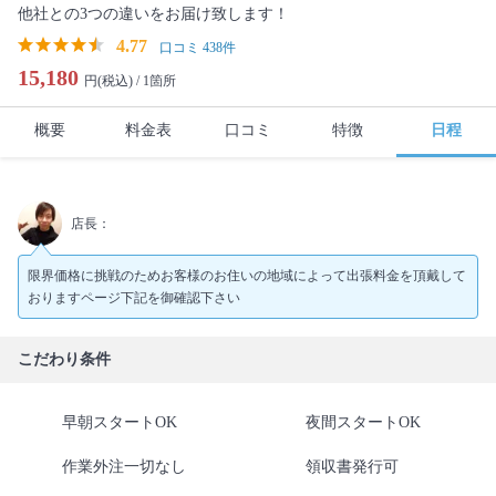
他社との3つの違いをお届け致します！
4.77
口コミ 438件
15,180
円(税込) /
1箇所
概要
料金表
口コミ
特徴
日程
店長：
限界価格に挑戦のためお客様のお住いの地域によって出張料金を頂戴して
おりますページ下記を御確認下さい
こだわり条件
早朝スタートOK
夜間スタートOK
作業外注一切なし
領収書発行可