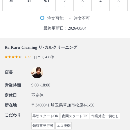
30
31
9/1
2
3
4
5
-
-
-
-
-
-
-
-
注文可能
注文不可
最終更新日：2026/08/04
Re:Karu Cleaning リ･カルクリーニング
4.77
口コミ 438件
店長
9:00~18:00
営業時間
定休日
不定休
所在地
〒3400041 埼玉県草加市松原4-1-50
こだわり
早朝スタートOK
夜間スタートOK
作業外注一切なし
領収書発行可
エコ洗剤