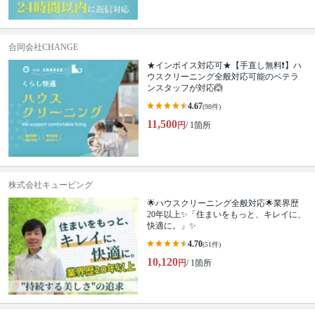
合同会社CHANGE
★インボイス対応可★【手直し無料❗️】ハ
ウスクリーニング全般対応可能のベテラ
ンスタッフが対応🙆
4.67
(98件)
11,500
円
/ 1箇所
株式会社キュービング
🌟ハウスクリーニング全般対応🌟業界歴
20年以上✨「住まいをもっと、キレイに、
快適に。」✨
4.70
(51件)
10,120
円
/ 1箇所