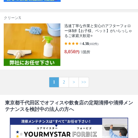
クリーンX
迅速丁寧な作業と安心のアフターフォロ
ー体制❗️【お子様、ペット】がいらっしゃ
るご家庭大歓迎⭐️
4.38
(102件)
8,050
円
/ 1箇所
1
2
>
>>
東京都千代田区でオフィスや飲食店の定期清掃や清掃メン
テナンスを検討中の法人の方へ