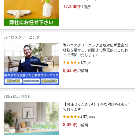
17,250
円
/ 1箇所
カイロスクリーニング
🌟ハウスクリーニング全般対応🌟豊富な
経験を活かし、細部まで徹底的にこだわ
って清掃いたします✨
4.71
(7件)
8,625
円
/ 2箇所
FREYIA合同会社
【お任せください❗️】丁寧な対応を心掛け
ております！
4.57
(56件)
8,050
円
/ 1箇所