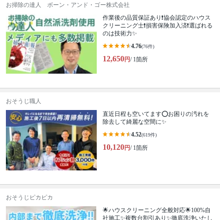
お掃除の達人 ボーン・アンド・ゴー株式会社
作業後の品質保証あり❗️協会認定のハウス
クリーニング士❗️損害保険加入済❗️選ばれる
のは技術力✨
4.76
(76件)
12,650
円
/ 1箇所
おそうじ職人
直近日程も空いてます⭕️お困りの汚れを
除去して綺麗な空間に✨
4.52
(619件)
10,120
円
/ 1箇所
おそうじピカピカ
🌟ハウスクリーニング全般対応🌟100%自
社施工✨複数台割引あり✨徹底洗浄いたし