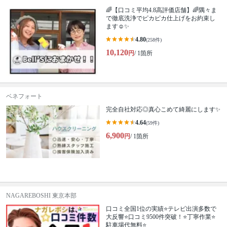
🌈【口コミ平均4.8高評価店舗】🌈隅々ま
で徹底洗浄でピカピカ仕上げをお約束し
ます☺✨
4.80
(258件)
10,120
円
/ 1箇所
ベネフォート
完全自社対応◎真心こめて綺麗にします✨
4.64
(59件)
6,900
円
/ 1箇所
NAGAREBOSHI 東京本部
口コミ全国1位の実績⭐テレビ出演多数で
大反響⭐口コミ9500件突破！⭐丁寧作業⭐
駐車場代無料⭐