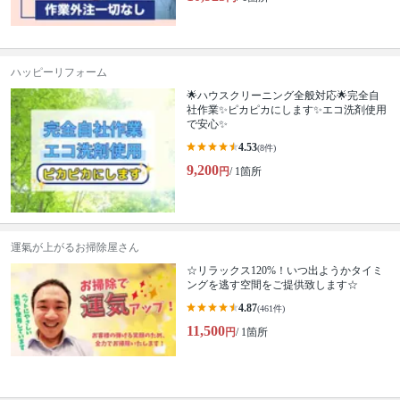
ハッピーリフォーム
🌟ハウスクリーニング全般対応🌟完全自
社作業✨️ピカピカにします✨️エコ洗剤使用
で安心✨
4.53
(8件)
9,200
円
/ 1箇所
運氣が上がるお掃除屋さん
☆リラックス120%！いつ出ようかタイミ
ングを逃す空間をご提供致します☆
4.87
(461件)
11,500
円
/ 1箇所