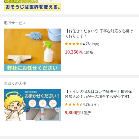
宅掃サービス
【お任せください❗️】丁寧な対応を心掛け
ております！
4.75
(163件)
10,350
円
/ 1箇所
水回りの天使
【トイレの悩みはコレで解決🪽】損害保
険加入済！万が一の場合でも安心です❗️
4.78
(117件)
9,800
円
/ 1箇所