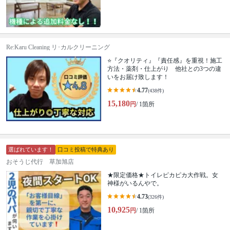
Re:Karu Cleaning リ･カルクリーニング
⭐『クオリティ』『責任感』を重視！施工
方法・薬剤・仕上がり 他社との3つの違
いをお届け致します！
4.77
(438件)
15,180
円
/ 1箇所
選ばれています！
口コミ投稿で特典あり
おそうじ代行 草加旭店
★限定価格★トイレピカピカ大作戦。女
神様がいるんやで。
4.73
(326件)
10,925
円
/ 1箇所