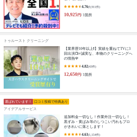
4.76
(9,911件)
10,925
円
/ 1箇所
トゥルースト クリーニング
【業界歴10年以上❗️】実績を重ねてTVに3
回出演📺⚡️誠実な、本物のクリーニングへ
の情熱🌹
4.82
(43件)
12,650
円
/ 1箇所
選ばれています！
口コミ投稿で特典あり
アイデアルサービス
追加料金一切なし！作業外注一切なし！
黒ずみ・黄ばみ等のしつこい汚れもプロ
がきれいに落とします！
4.63
(1,154件)