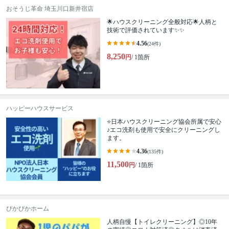
おそうじ革命 埼玉川口新井宿店
🌟ハウスクリーニング全般対応🌟人柄と
技術で評価されています✨✨
4.56
(24件)
8,250
円
/ 1箇所
ハッピーハウスサービス
⭐️日本ハウスクリーニング協会所属で安心
♪エコ洗剤も使用で安全にクリーニングし
ます。
4.36
(135件)
11,500
円
/ 1箇所
ぴかぴかホーム
人柄自慢【トイレクリーニング】◎10年