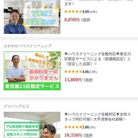
ます✨
4.69
(16件)
8,050
円
/ 1箇所
さわやかハウスクリーニング
🌟ハウスクリーニング全般対応🌟東京23
区限定サービスによる《低価格設定》と
《安定した品質》✨
4.66
(13件)
13,800
円
/ 1箇所
グリーンアピス
🌟ハウスクリーニング全般対応🌟女性ス
タッフ同行可能✨大手清掃会社経験✨
5.00
(1件)
10,350
円
/ 1箇所