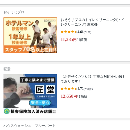
おそうじプロ
おそうじプロのトイレクリーニング(トイ
レクリーニング) 東京都
4.61
(20件)
11,385
円
/ 1箇所
匠堂
【お任せください❗️】丁寧な対応を心掛け
ております！
4.72
(243件)
12,650
円
/ 1箇所
ハウスウォッシュ ブルーポート