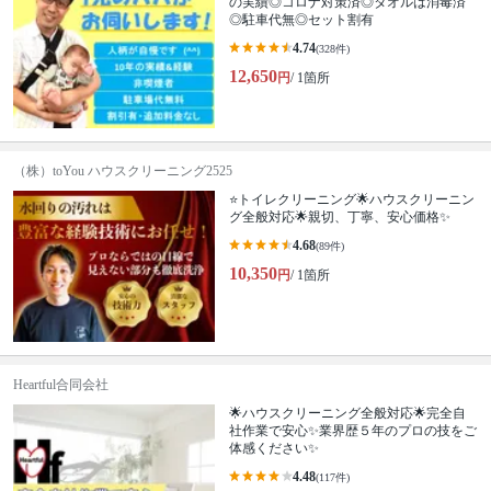
の実績◎コロナ対策済◎タオルは消毒済
◎駐車代無◎セット割有
4.74
(328件)
12,650
円
/ 1箇所
（株）toYou ハウスクリーニング2525
⭐️トイレクリーニング🌟ハウスクリーニン
グ全般対応🌟親切、丁寧、安心価格✨
4.68
(89件)
10,350
円
/ 1箇所
Heartful合同会社
🌟ハウスクリーニング全般対応🌟完全自
社作業で安心✨業界歴５年のプロの技をご
体感ください✨
4.48
(117件)