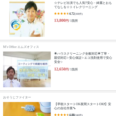
☆テレビ出演でも人気‼安心・綺麗とおも
てなしを☆トイレクリーニング
4.72
(308件)
13,800
円
/ 1箇所
M’s Office エムズオフィス
🌟ハウスクリーニング全般対応🌟丁寧・
親切対応✨安心保証✨エコ洗剤使用で安心
安全✨
12,650
円
/ 1箇所
おそうじファイター
【早朝スタートOK夜間スタートOK❗️】安
心の自社作業🔧
4.88
(340件)