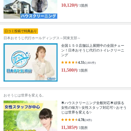
10,120
円
/ 1箇所
口コミ投稿で特典あり
日本おそうじ代行ホールディングス～関東支部～
全国１５０店舗以上展開中の全国チェー
ン！日本おそうじ代行のトイレクリーニ
ング
4.55
(2,001件)
11,500
円
/ 1箇所
おそうじは世界を変える。
🌟ハウスクリーニング全般対応🌟頑張る
女性の味方✨女性スタッフ対応可✨おそう
じは世界を変える✨
4.78
(24件)
11,385
円
/ 1箇所