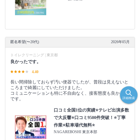
匿名希望(〜20代)
2026年05月
トイレクリーニング | 東京都
良かったです。
4.40
長い間掃除しておらず汚い便器でしたが、普段は見えないと
ころまで綺麗にしていただけました。
コミュニケーションも特に不自由なく、接客態度も良かった
詳細検索
です。
口コミ全国1位の実績⭐テレビ出演多数
で大反響⭐口コミ9500件突破！⭐丁寧
作業⭐駐車場代無料⭐
NAGAREBOSHI 東京本部