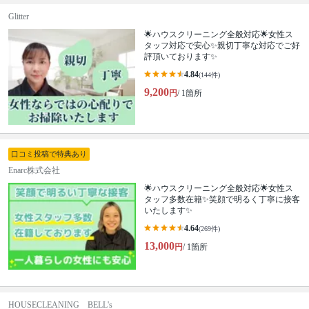
Glitter
🌟ハウスクリーニング全般対応🌟女性ス
タッフ対応で安心✨親切丁寧な対応でご好
評頂いております✨
4.84
(144件)
9,200
円
/ 1箇所
口コミ投稿で特典あり
Enarc株式会社
🌟ハウスクリーニング全般対応🌟女性ス
タッフ多数在籍✨笑顔で明るく丁寧に接客
いたします✨
4.64
(269件)
13,000
円
/ 1箇所
HOUSECLEANING BELL's