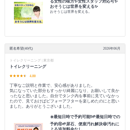
る女性の味方✨女性スタッフ対応可✨
おそうじは世界を変える✨
おそうじは世界を変える。
匿名希望(40代)
2026年06月
トイレクリーニング | 東京都
トイレクリーニング
4.80
丁寧なご説明と作業で、安心感がありました。
気になっていた部分もすっかり綺麗になり、お願いして良か
ったなと思いました。自分でタンク内を事前に見ていなかっ
たので、見ておけばビフォーアフターを楽しめたのにと思い
ました。ありがとうございました。
☀️最短日時で予約可能❗🌱最短日時での
予約🉑🌱尿石、便座汚れ解決😆汚れに
よる追加料金なし