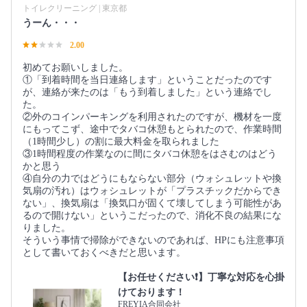
トイレクリーニング | 東京都
うーん・・・
2.00
初めてお願いしました。
①「到着時間を当日連絡します」ということだったのです
が、連絡が来たのは「もう到着しました」という連絡でし
た。
②外のコインパーキングを利用されたのですが、機材を一度
にもってこず、途中でタバコ休憩もとられたので、作業時間
（1時間少し）の割に最大料金を取られました
③1時間程度の作業なのに間にタバコ休憩をはさむのはどう
かと思う
④自分の力ではどうにもならない部分（ウォシュレットや換
気扇の汚れ）はウォシュレットが「プラスチックだからでき
ない」、換気扇は「換気口が固くて壊してしまう可能性があ
るので開けない」というこだったので、消化不良の結果にな
りました。
そういう事情で掃除ができないのであれば、HPにも注意事項
として書いておくべきだと思います。
【お任せください❗️】丁寧な対応を心掛
けております！
FREYIA合同会社