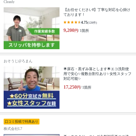
Cleanly
【お任せください❗️】丁寧な対応を心掛け
ております！
4.75
(128件)
9,200
円
/ 1箇所
おそうじ@ろまん
🌟尿石・黒ずみ落とします🌟エコ洗剤使
用で安心✨複数台割引あり✨女性スタッフ
対応可能✨
17,250
円
/ 1箇所
口コミ投稿で特典あり
株式会社L7