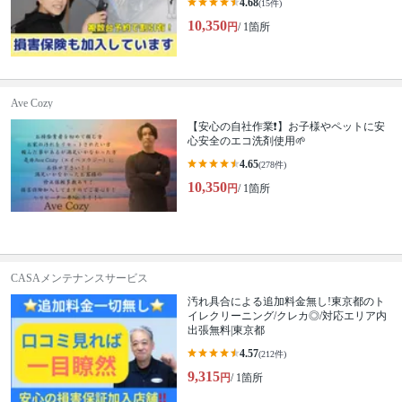
4.68
(15件)
10,350
円
/ 1箇所
Ave Cozy
【安心の自社作業❗️】お子様やペットに安
心安全のエコ洗剤使用🌱
4.65
(278件)
10,350
円
/ 1箇所
CASAメンテナンスサービス
汚れ具合による追加料金無し!東京都のト
イレクリーニング/クレカ◎/対応エリア内
出張無料|東京都
4.57
(212件)
9,315
円
/ 1箇所