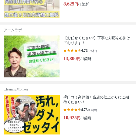
8,625
円
/ 1箇所
アームラボ
【お任せください❗️】丁寧な対応を心掛け
ております！
4.77
(146件)
13,800
円
/ 1箇所
CleaningMonkey
🌈口コミ高評価！当店の仕上がりにご期
待ください！
4.73
(336件)
10,925
円
/ 1箇所