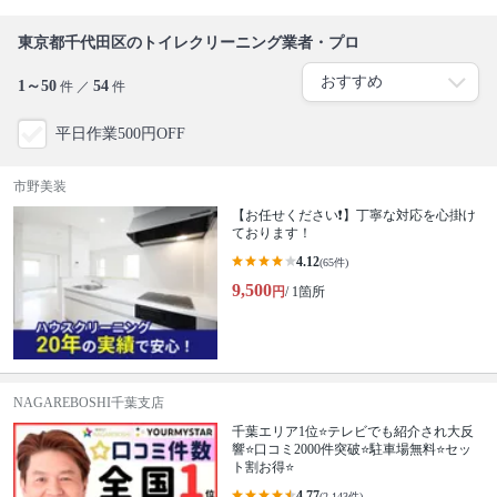
東京都千代田区のトイレクリーニング業者・プロ
1～50
54
件 ／
件
平日作業500円OFF
市野美装
【お任せください❗️】丁寧な対応を心掛け
ております！
4.12
(65件)
9,500
円
/ 1箇所
NAGAREBOSHI千葉支店
千葉エリア1位⭐テレビでも紹介され大反
響⭐️口コミ2000件突破⭐️駐車場無料⭐セッ
ト割お得⭐
4.77
(2,143件)