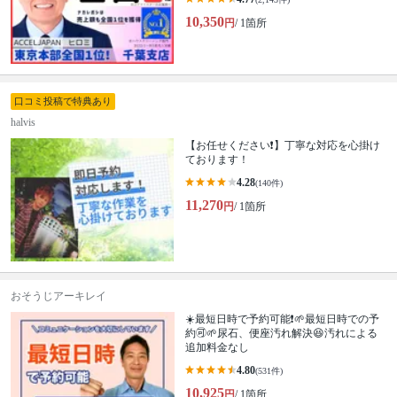
10,350
円
/ 1箇所
口コミ投稿で特典あり
halvis
【お任せください❗️】丁寧な対応を心掛け
ております！
4.28
(140件)
11,270
円
/ 1箇所
おそうじアーキレイ
☀️最短日時で予約可能❗🌱最短日時での予
約🉑🌱尿石、便座汚れ解決😆汚れによる
追加料金なし
4.80
(531件)
10,925
円
/ 1箇所