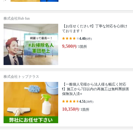
株式会社Hub fun
【お任せください❗️】丁寧な対応を心掛け
ております！
4.40
(6件)
9,500
円
/ 1箇所
株式会社トップクラス
【一般個人宅様から法人様も幅広く対応
❗️】施工から7日以内の再施工は無料🈚️損害
保険加入済⭐️
4.51
(28件)
10,350
円
/ 1箇所