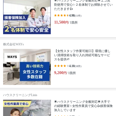
🌟ハウスクリーニング全般対応🌟エコ洗
剤使用で安心✨２名体制でお掃除させてい
ただきます👍
4.98
(11件)
11,500
円
/ 1箇所
株式会社WAYs
【女性スタッフ作業可能🙆‍♀️】環境に優し
い清掃技術を取り入れ持続可能なサービ
スを提供🌱
4.10
(18件)
9,200
円
/ 1箇所
ハウスクリーニングLinis
🌟ハウスクリーニング全般対応🌟大手で
の経験豊富✨女性作業員で安心👍損害保険
加入しています