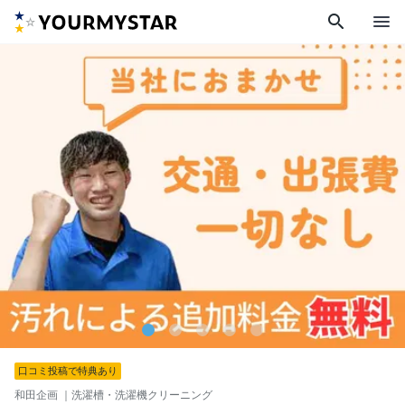
search
menu
口コミ投稿で特典あり
和田企画
｜洗濯槽・洗濯機クリーニング