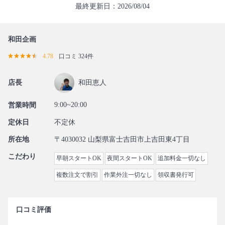
最終更新日：2026/08/04
和田企画
4.78
口コミ 324件
店長
和田恵人
9:00~20:00
営業時間
定休日
不定休
所在地
〒4030032 山梨県富士吉田市上吉田東4丁目
こだわり
早朝スタートOK
夜間スタートOK
追加料金一切なし
複数注文で割引
作業外注一切なし
領収書発行可
口コミ評価