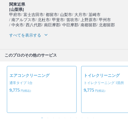
関東近県
[山梨県]
甲府市
/ 富士吉田市
/ 都留市
/ 山梨市
/ 大月市
/ 韮崎市
/ 南アルプス市
/ 北杜市
/ 甲斐市
/ 笛吹市
/ 上野原市
/ 甲州市
/ 中央市
/ 西八代郡
/ 南巨摩郡
/ 中巨摩郡
/ 南都留郡
/ 北都留郡
すべてを表示する
このプロのその他のサービス
エアコンクリーニング
トイレクリーニング
通常タイプ 1台
トイレクリーニング 1箇所
9,775
9,775
円(税込)
円(税込)