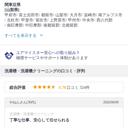
関東近県
[山梨県]
甲府市
/ 富士吉田市
/ 都留市
/ 山梨市
/ 大月市
/ 韮崎市
/ 南アルプス市
/ 北杜市
/ 甲斐市
/ 笛吹市
/ 上野原市
/ 甲州市
/ 中央市
/ 西八代郡
/ 南巨摩郡
/ 中巨摩郡
/ 南都留郡
/ 北都留郡
すべてを表示する
ユアマイスター安心への取り組み
補償サービスやサポート体制があります
洗濯槽・洗濯機クリーニングの口コミ・評判
総合評価
4.78
口コミ 324件
やねんさん(30代)
2026/06/09
洗濯槽・洗濯機クリーニング
丁寧な仕事、安心して任せられる