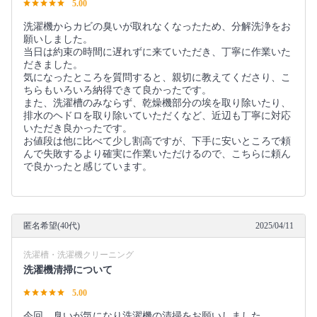
5.00
洗濯機からカビの臭いが取れなくなったため、分解洗浄をお
願いしました。
当日は約束の時間に遅れずに来ていただき、丁寧に作業いた
だきました。
気になったところを質問すると、親切に教えてくださり、こ
ちらもいろいろ納得できて良かったです。
また、洗濯槽のみならず、乾燥機部分の埃を取り除いたり、
排水のヘドロを取り除いていただくなど、近辺も丁寧に対応
いただき良かったです。
お値段は他に比べて少し割高ですが、下手に安いところで頼
んで失敗するより確実に作業いただけるので、こちらに頼ん
で良かったと感じています。
匿名希望(40代)
2025/04/11
洗濯槽・洗濯機クリーニング
洗濯機清掃について
5.00
今回、臭いが気になり洗濯機の清掃をお願いしました。