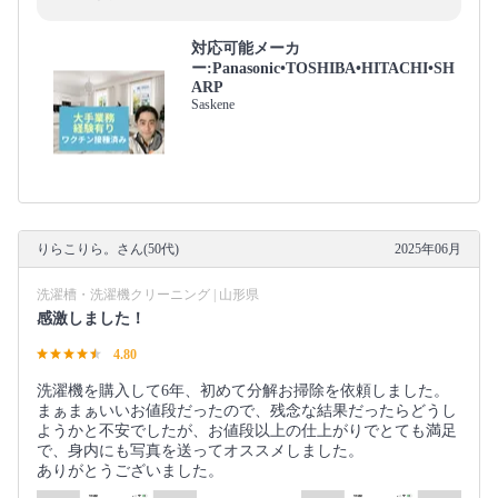
対応可能メーカ
ー:Panasonic•TOSHIBA•HITACHI•SH
ARP
Saskene
りらこりら。さん(50代)
2025年06月
洗濯槽・洗濯機クリーニング | 山形県
感激しました！
4.80
洗濯機を購入して6年、初めて分解お掃除を依頼しました。
まぁまぁいいお値段だったので、残念な結果だったらどうし
ようかと不安でしたが、お値段以上の仕上がりでとても満足
で、身内にも写真を送ってオススメしました。
ありがとうございました。