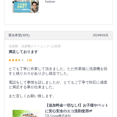
Saskene
匿名希望(30代)
2024年04月
洗濯槽・洗濯機クリーニング | 山形県
満足しております
3.80
とても丁寧に作業して頂きました。ただ作業後に洗濯機を回
すと残りカスがあり少し残念でした。
電話をして事情を話しましたが、とてもご丁寧で対応に感度
と満足する事が出来ました。
また宜しくお願い致します。
【追加料金一切なし❗️】お子様やペット
に安心安全のエコ洗剤使用🌱
T.K Group株式会社