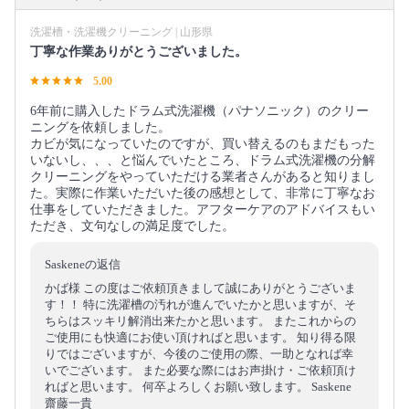
洗濯槽・洗濯機クリーニング | 山形県
丁寧な作業ありがとうございました。
5.00
6年前に購入したドラム式洗濯機（パナソニック）のクリー
ニングを依頼しました。
カビが気になっていたのですが、買い替えるのもまだもった
いないし、、、と悩んでいたところ、ドラム式洗濯機の分解
クリーニングをやっていただける業者さんがあると知りまし
た。実際に作業いただいた後の感想として、非常に丁寧なお
仕事をしていただきました。アフターケアのアドバイスもい
ただき、文句なしの満足度でした。
Saskeneの返信
かば様 この度はご依頼頂きまして誠にありがとうございま
す！！ 特に洗濯槽の汚れが進んでいたかと思いますが、そ
ちらはスッキリ解消出来たかと思います。 またこれからの
ご使用にも快適にお使い頂ければと思います。 知り得る限
りではございますが、今後のご使用の際、一助となれば幸
いでございます。 また必要な際にはお声掛け・ご依頼頂け
ればと思います。 何卒よろしくお願い致します。 Saskene
齋藤一貴