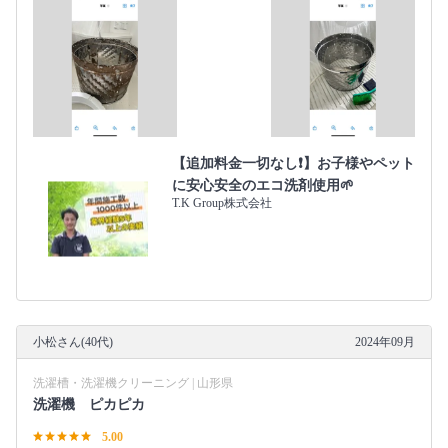
【追加料金一切なし❗️】お子様やペット
に安心安全のエコ洗剤使用🌱
T.K Group株式会社
小松さん(40代)
2024年09月
洗濯槽・洗濯機クリーニング | 山形県
洗濯機 ピカピカ
5.00