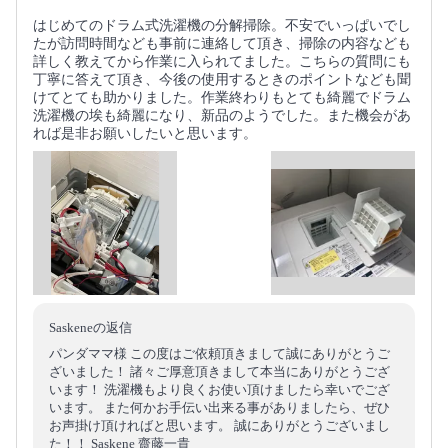
はじめてのドラム式洗濯機の分解掃除。不安でいっぱいでし
たが訪問時間なども事前に連絡して頂き、掃除の内容なども
詳しく教えてから作業に入られてました。こちらの質問にも
丁寧に答えて頂き、今後の使用するときのポイントなども聞
けてとても助かりました。作業終わりもとても綺麗でドラム
洗濯機の埃も綺麗になり、新品のようでした。また機会があ
れば是非お願いしたいと思います。
Saskeneの返信
パンダママ様 この度はご依頼頂きまして誠にありがとうご
ざいました！ 諸々ご厚意頂きまして本当にありがとうござ
います！ 洗濯機もより良くお使い頂けましたら幸いでござ
います。 また何かお手伝い出来る事がありましたら、ぜひ
お声掛け頂ければと思います。 誠にありがとうございまし
た！！ Saskene 齋藤一貴