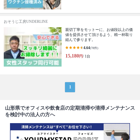
おそうじ工房UNDERLINE
親切丁寧をモットーに、お値段以上の価
値を提供させて頂けるよう、精一杯取り
組んで参ります。
4.64
(78件)
15,180
円
/ 1台
1
山形県でオフィスや飲食店の定期清掃や清掃メンテナンス
を検討中の法人の方へ