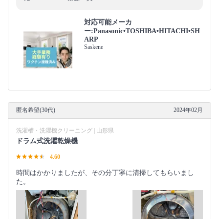
対応可能メーカ
ー:Panasonic•TOSHIBA•HITACHI•SH
ARP
Saskene
匿名希望(30代)
2024年02月
洗濯槽・洗濯機クリーニング | 山形県
ドラム式洗濯乾燥機
4.60
時間はかかりましたが、その分丁寧に清掃してもらいまし
た。