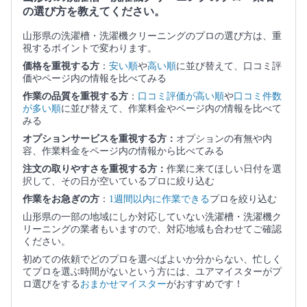
の選び方を教えてください。
山形県の洗濯槽・洗濯機クリーニングのプロの選び方は、重
視するポイントで変わります。
価格を重視する方
：
安い順
や
高い順
に並び替えて、口コミ評
価やページ内の情報を比べてみる
作業の品質を重視する方
：
口コミ評価が高い順
や
口コミ件数
が多い順
に並び替えて、作業料金やページ内の情報を比べて
みる
オプションサービスを重視する方：
オプションの有無や内
容、作業料金をページ内の情報から比べてみる
注文の取りやすさを重視する方：
作業に来てほしい日付を選
択して、その日が空いているプロに絞り込む
作業をお急ぎの方
：
1週間以内に作業できる
プロを絞り込む
山形県の一部の地域にしか対応していない洗濯槽・洗濯機ク
リーニングの業者もいますので、対応地域も合わせてご確認
ください。
初めての依頼でどのプロを選べばよいか分からない、忙しく
てプロを選ぶ時間がないという方には、ユアマイスターがプ
ロ選びをする
おまかせマイスター
がおすすめです！