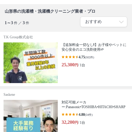
山形県の洗濯槽・洗濯機クリーニング業者・プロ
1～3
3
件 ／
件
T.K Group株式会社
【追加料金一切なし❗️】お子様やペットに
安心安全のエコ洗剤使用🌱
4.75
(502件)
25,300
円
/ 1台
Saskene
対応可能メーカ
ー:Panasonic•TOSHIBA•HITACHI•SHARP
4.80
(54件)
32,200
円
/ 1台