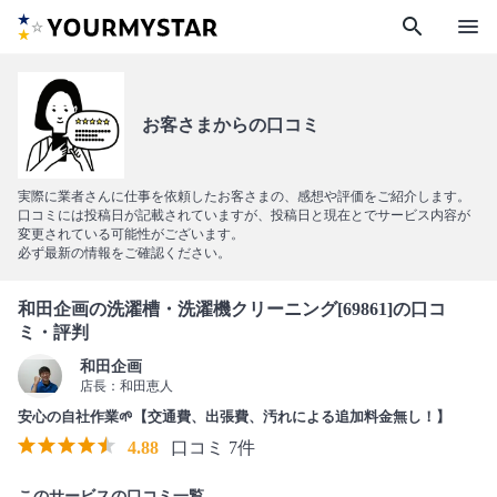
search
menu
お客さまからの口コミ
実際に業者さんに仕事を依頼したお客さまの、感想や評価をご紹介します。
口コミには投稿日が記載されていますが、投稿日と現在とでサービス内容が
変更されている可能性がございます。
必ず最新の情報をご確認ください。
和田企画の洗濯槽・洗濯機クリーニング[69861]の口コ
ミ・評判
和田企画
店長：和田恵人
安心の自社作業🌱【交通費、出張費、汚れによる追加料金無し！】
4.88
口コミ 7件
このサービスの口コミ一覧