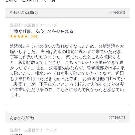
やねんさん(30代)
2026/06/09
洗濯槽・洗濯機クリーニング
丁寧な仕事、安心して任せられる
5.00
洗濯機からカビの臭いが取れなくなったため、分解洗浄をお
願いしました。 当日は約束の時間に遅れずに来ていただき、
丁寧に作業いただきました。 気になったところを質問する
と、親切に教えてくださり、こちらもいろいろ納得できて良
かったです。 また、洗濯槽のみならず、乾燥機部分の埃を取
り除いたり、排水のヘドロを取り除いていただくなど、近辺
も丁寧に対応いただき良かったです。 お値段は他に比べて少
し割高ですが、下手に安いところで頼んで失敗するより確実
に作業いただけるので、こちらに頼んで良かったと感じてい
ます。
あきさん(50代)
2025/06/25
洗濯槽・洗濯機クリーニング