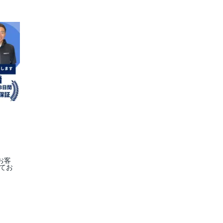
お客
てお