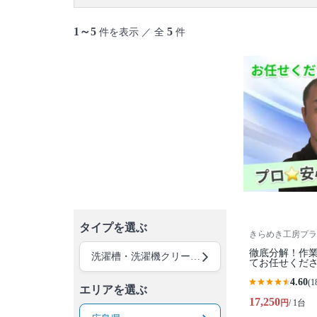
1～5
5
件を表示 ／ 全
件
タイプを選ぶ
きらめき工房プラ
徹底分解！作
洗濯槽・洗濯機クリーニング
てお任せくだ
4.60
(1
エリアを選ぶ
17,250
円
/ 1台