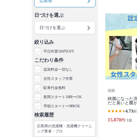
広島県
日づけを選ぶ
日づけを選ぶ
絞り込み
平日作業500円OFF
こだわり条件
追加料金一切なし
女性スタッフ作業
駐車代金無料
福籠
夜間スタート18時〜OK
綺麗になった
だと臭いと菌
早朝スタート〜9時OK
4.73
(6
検索履歴
15,870
円
/ 1台
広島県の洗濯槽・洗濯機クリーニ
ング業者・プロ