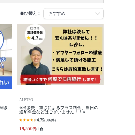
並び替え：
ALETEO
聞き
⭐️出張費、重さによるプラス料金、当日の
追加料金などはございません！！⭐️
4.75
(306件)
19,550
円
/ 1台