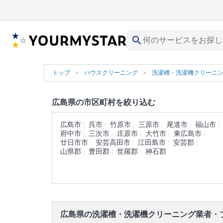
search
トップ
ハウスクリーニング
洗濯槽・洗濯機クリーニ
広島県の市区町村を絞り込む
広島市
呉市
竹原市
三原市
尾道市
福山市
府中市
三次市
庄原市
大竹市
東広島市
廿日市市
安芸高田市
江田島市
安芸郡
山県郡
豊田郡
世羅郡
神石郡
広島県の洗濯槽・洗濯機クリーニング業者・