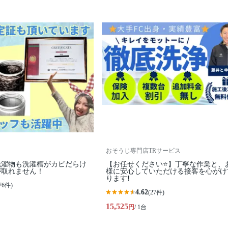
おそうじ専門店TRサービス
洗濯物も洗濯槽がカビだらけ
【お任せください⭐️】丁寧な作業と、
が取れません！
様に安心していただける接客を心がけ
ります❗️
76件)
4.62
(27件)
15,525
円
/ 1台