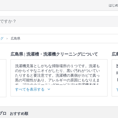
はじ
ング
広島県
広島県 | 洗濯槽・洗濯機クリーニングについて
広
洗濯機見落としがちな掃除場所の１つです。洗濯も
のからイヤなニオイがしたり、黒い汚れがついてい
たりすると要注意です。洗濯槽の裏側がカビで真っ
黒の可能性があり、アレルギーの原因にもなりえま
す。プロのクリーニングサービスでは洗濯機本体を
すべてを表示する
を分解し、まるごと徹底的に洗浄いたします。
▼表示価格に含まれる洗濯槽・洗濯機クリーニング
の作業範囲
洗濯槽 / 洗濯機本体の内側・外側 / 洗濯パン / 作業場
所の簡易清掃
プロ
おすすめ順