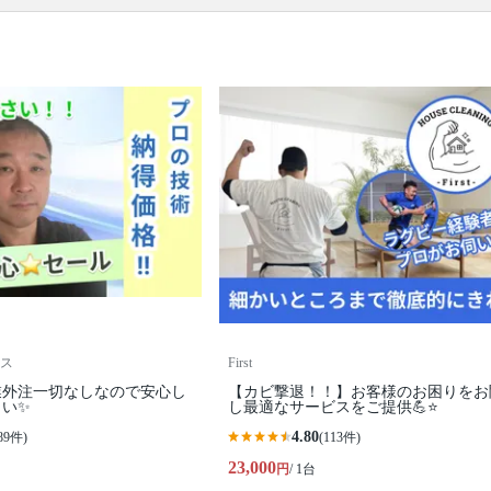
口コミ
もご参照ください。
※本ページでは一部プロモーションを含む場合があ
ります。
ス
First
業外注一切なしなので安心し
【カビ撃退！！】お客様のお困りをお
さい✨
し最適なサービスをご提供💪⭐️
4.80
89件)
(113件)
23,000
円
/ 1台