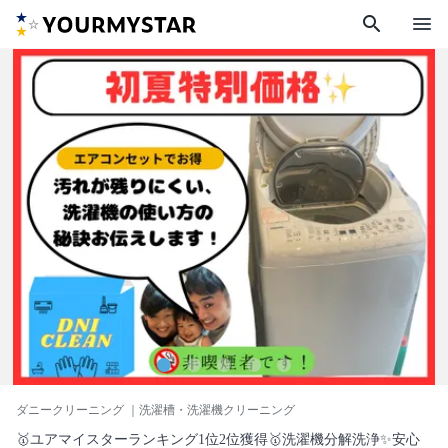
search
menu
ダニークリーニング
｜洗濯槽・洗濯機クリーニング
🥇ユアマイスターランキング1位2位獲得🥇洗濯機分解洗浄✨安心