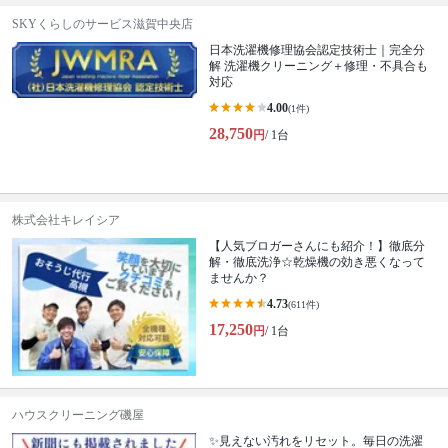
SKYくらしのサービス滋賀中央店
日本洗濯機修理協会認定技術士｜完全分
解 洗濯機クリーニング＋修理・不具合も
対応
4.00
(1件)
28,750
円
/ 1台
株式会社キレイシア
【人気ブロガーさんにも紹介！】徹底分
解・徹底洗浄☆乾燥機の効き悪くなって
ませんか？
4.73
(611件)
17,250
円
/ 1台
ハウスクリーニング磯屋
✨見えない汚れをリセット。毎日の洗濯