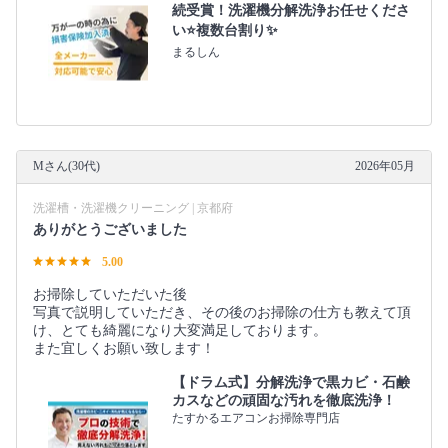
続受賞！洗濯機分解洗浄お任せくださ
い⭐複数台割り✨
まるしん
Mさん(30代)
2026年05月
洗濯槽・洗濯機クリーニング | 京都府
ありがとうございました
5.00
お掃除していただいた後
写真で説明していただき、その後のお掃除の仕方も教えて頂
け、とても綺麗になり大変満足しております。
また宜しくお願い致します！
【ドラム式】分解洗浄で黒カビ・石鹸
カスなどの頑固な汚れを徹底洗浄！
たすかるエアコンお掃除専門店