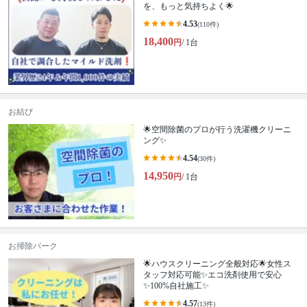
を、もっと気持ちよく🌟
4.53
(110件)
18,400
円
/ 1台
お結び
🌟空間除菌のプロが行う洗濯機クリーニ
ング✨
4.54
(30件)
14,950
円
/ 1台
お掃除パーク
🌟ハウスクリーニング全般対応🌟女性ス
タッフ対応可能✨エコ洗剤使用で安心
✨100%自社施工✨
4.57
(13件)