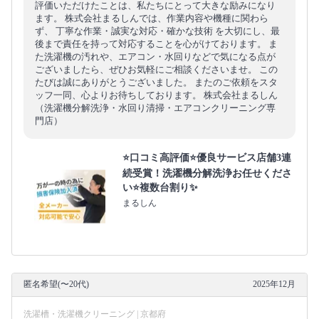
評価いただけたことは、私たちにとって大きな励みになり
ます。 株式会社まるしんでは、作業内容や機種に関わら
ず、 丁寧な作業・誠実な対応・確かな技術 を大切にし、最
後まで責任を持って対応することを心がけております。 ま
た洗濯機の汚れや、エアコン・水回りなどで気になる点が
ございましたら、ぜひお気軽にご相談くださいませ。 この
たびは誠にありがとうございました。 またのご依頼をスタ
ッフ一同、心よりお待ちしております。 株式会社まるしん
（洗濯機分解洗浄・水回り清掃・エアコンクリーニング専
門店）
⭐口コミ高評価⭐優良サービス店舗3連
続受賞！洗濯機分解洗浄お任せくださ
い⭐複数台割り✨
まるしん
匿名希望(〜20代)
2025年12月
洗濯槽・洗濯機クリーニング | 京都府