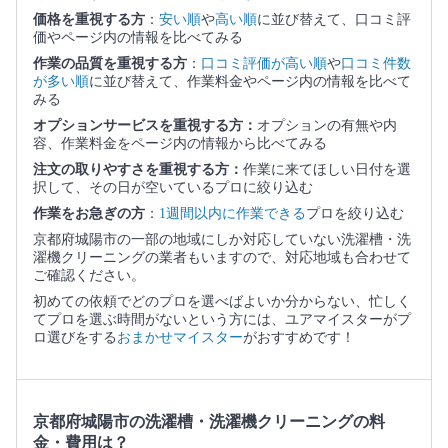
価格を重視する方
：
安い順
や
高い順
に並び替えて、口コミ評
価やページ内の情報を比べてみる
作業の品質を重視する方
：
口コミ評価が高い順
や
口コミ件数
が多い順
に並び替えて、作業料金やページ内の情報を比べて
みる
オプションサービスを重視する方：
オプションの有無や内
容、作業料金をページ内の情報から比べてみる
注文の取りやすさを重視する方：
作業に来てほしい日付を選
択して、その日が空いているプロに絞り込む
作業をお急ぎの方
：
1週間以内に作業できる
プロを絞り込む
京都府城陽市の一部の地域にしか対応していない洗濯槽・洗
濯機クリーニングの業者もいますので、対応地域も合わせて
ご確認ください。
初めての依頼でどのプロを選べばよいか分からない、忙しく
てプロを選ぶ時間がないという方には、ユアマイスターがプ
ロ選びをする
おまかせマイスター
がおすすめです！
京都府城陽市の洗濯槽・洗濯機クリーニングの料
金・費用は？