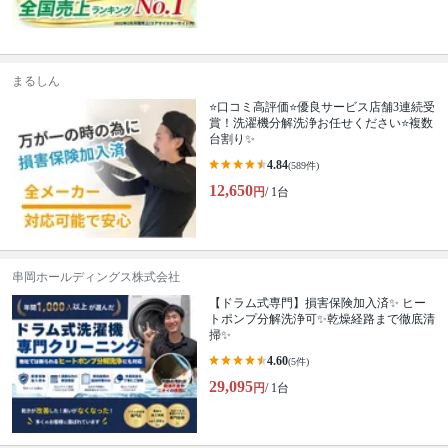
まるしん
⭐口コミ高評価⭐優良サービス店舗3連続受
賞！洗濯機分解洗浄お任せください⭐複数
台割り✨
4.84
(589件)
12,650
円
/ 1台
串岡ホールディングス株式会社
【ドラム式専門】損害保険加入済✨ ヒー
トポンプ分解洗浄可✨乾燥経路まで徹底清
掃✨
4.60
(5件)
29,095
円
/ 1台