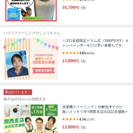
16,100
円
/ 1台
ハウスクリーニングのしょうちゃん
✨1日2名様限定ドラム式（3000円OFF）キ
ャンペーン中✨今だけ早い者勝ちです。
4.85
(883件)
13,800
円
/ 1台
選ばれています！
株式会社Move on 関西支店
洗濯機クリーニング｜分解洗浄でカビ・
臭いスッキリ🌸⭐️関西支店出店記念価格⭐️
4.54
(212件)
13,800
円
/ 1台