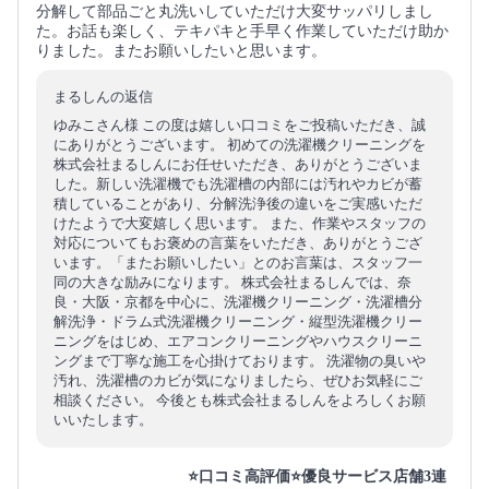
分解して部品ごと丸洗いしていただけ大変サッパリしまし
た。お話も楽しく、テキパキと手早く作業していただけ助か
りました。またお願いしたいと思います。
まるしんの返信
ゆみこさん様 この度は嬉しい口コミをご投稿いただき、誠
にありがとうございます。 初めての洗濯機クリーニングを
株式会社まるしんにお任せいただき、ありがとうございま
した。新しい洗濯機でも洗濯槽の内部には汚れやカビが蓄
積していることがあり、分解洗浄後の違いをご実感いただ
けたようで大変嬉しく思います。 また、作業やスタッフの
対応についてもお褒めの言葉をいただき、ありがとうござ
います。「またお願いしたい」とのお言葉は、スタッフ一
同の大きな励みになります。 株式会社まるしんでは、奈
良・大阪・京都を中心に、洗濯機クリーニング・洗濯槽分
解洗浄・ドラム式洗濯機クリーニング・縦型洗濯機クリー
ニングをはじめ、エアコンクリーニングやハウスクリーニ
ングまで丁寧な施工を心掛けております。 洗濯物の臭いや
汚れ、洗濯槽のカビが気になりましたら、ぜひお気軽にご
相談ください。 今後とも株式会社まるしんをよろしくお願
いいたします。
⭐口コミ高評価⭐優良サービス店舗3連