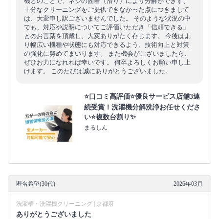
機とのことで、ネジの固着（滑り）により分解ができず、
十分なクリーニングをご提供できなかった点につきまして
は、大変申し訳ございませんでした。 そのような状況の中
でも、対応や説明についてご評価いただき「信頼できる」
とのお言葉を頂戴し、大変ありがたく存じます。 今後はよ
り幅広い機種や状態にも対応できるよう、技術向上と対策
の強化に努めてまいります。 また機会がございましたら、
ぜひお力になれれば幸いです。 何卒よろしくお願い申し上
げます。 このたびは誠にありがとうございました。
⭐口コミ高評価⭐優良サービス店舗3連
続受賞！洗濯機分解洗浄お任せくださ
い⭐複数台割り✨
まるしん
匿名希望(30代)
2026年03月
洗濯槽・洗濯機クリーニング | 京都府
ありがとうございました