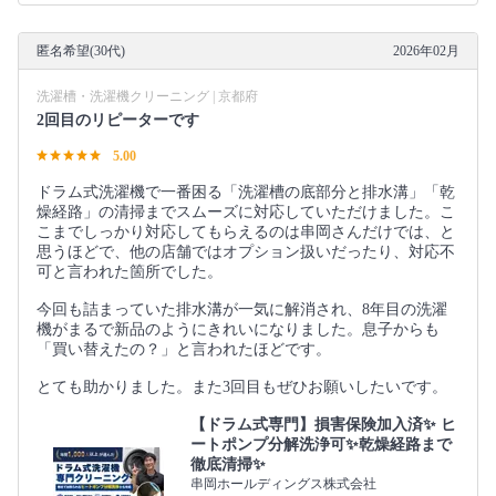
匿名希望(30代)
2026年02月
洗濯槽・洗濯機クリーニング | 京都府
2回目のリピーターです
5.00
ドラム式洗濯機で一番困る「洗濯槽の底部分と排水溝」「乾
燥経路」の清掃までスムーズに対応していただけました。こ
こまでしっかり対応してもらえるのは串岡さんだけでは、と
思うほどで、他の店舗ではオプション扱いだったり、対応不
可と言われた箇所でした。
今回も詰まっていた排水溝が一気に解消され、8年目の洗濯
機がまるで新品のようにきれいになりました。息子からも
「買い替えたの？」と言われたほどです。
とても助かりました。また3回目もぜひお願いしたいです。
【ドラム式専門】損害保険加入済✨ ヒ
ートポンプ分解洗浄可✨乾燥経路まで
徹底清掃✨
串岡ホールディングス株式会社