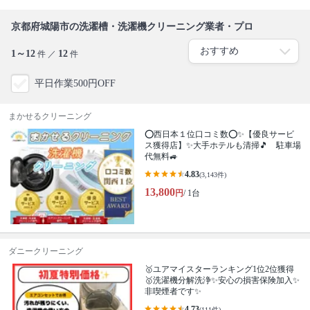
京都府城陽市の洗濯槽・洗濯機クリーニング業者・プロ
1～12
12
件 ／
件
平日作業500円OFF
まかせるクリーニング
⭕西日本１位口コミ数⭕✨【優良サービ
ス獲得店】✨大手ホテルも清掃🎵 駐車場
代無料🚙
4.83
(3,143件)
13,800
円
/ 1台
ダニークリーニング
🥇ユアマイスターランキング1位2位獲得
🥇洗濯機分解洗浄✨安心の損害保険加入✨
非喫煙者です✨
4.73
(111件)