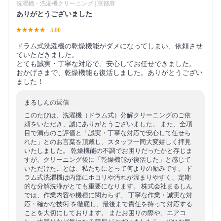
洗濯槽・洗濯機クリーニング | 京都府
ありがとうございました
5.00
ドラム式洗濯機の乾燥機能がダメになってしまい、依頼させ
ていただきました。
とても誠実・丁寧な対応で、安心してお任せできました。
おかげさまで、乾燥機能も復活しました。ありがとうござい
ました！
まるしんの返信
このたびは、洗濯機（ドラム式）分解クリーニングのご依
頼をいただき、誠にありがとうございました。 また、全項
目で満点のご評価と「誠実・丁寧な対応で安心して任せら
れた」とのお言葉を頂戴し、スタッフ一同大変嬉しく拝見
いたしました。 乾燥機能の不調でお困りだったかと存じま
すが、クリーニング後に「乾燥機能が復活した」と感じて
いただけたことは、私たちにとって何よりの励みです。 ド
ラム式洗濯機は内部にホコリや汚れが溜まりやすく、定期
的な分解洗浄がとても重要になります。 株式会社まるしん
では、作業内容や機種に関わらず、 丁寧な作業・誠実な対
応・確かな技術 を徹底し、最後まで責任を持って対応する
ことを大切にしております。 またお困りの際や、エアコ