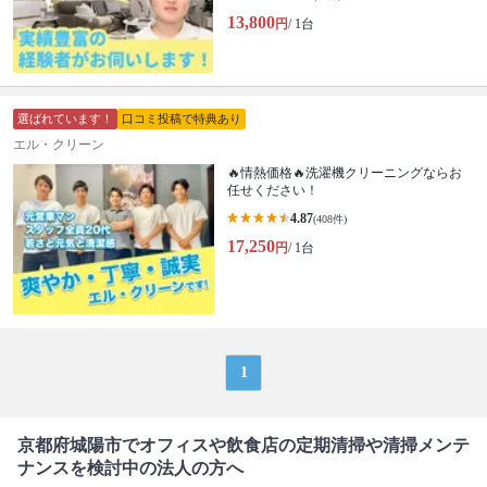
13,800
円
/ 1台
選ばれています！
口コミ投稿で特典あり
エル・クリーン
🔥情熱価格🔥洗濯機クリーニングならお
任せください！
4.87
(408件)
17,250
円
/ 1台
1
京都府城陽市でオフィスや飲食店の定期清掃や清掃メンテ
ナンスを検討中の法人の方へ