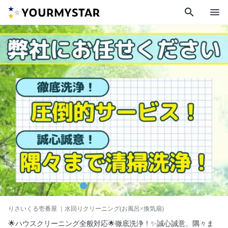
search
menu
りさいくる壱番屋
｜水回りクリーニング(お風呂×換気扇)
🌟ハウスクリーニング全般対応🌟徹底洗浄！✨誠心誠意、隅々ま