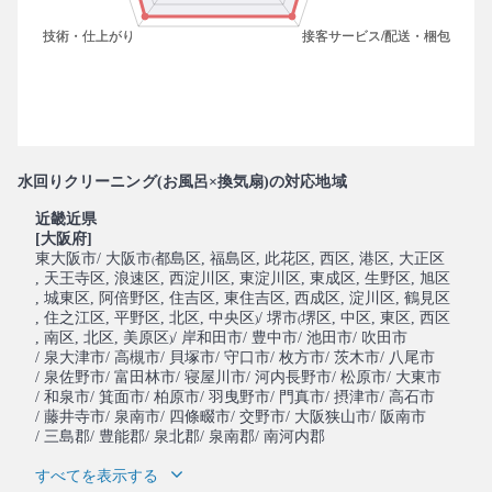
水回りクリーニング(お風呂×換気扇)の対応地域
近畿近県
[大阪府]
東大阪市
/ 大阪市
都島区
, 福島区
, 此花区
, 西区
, 港区
, 大正区
(
, 天王寺区
, 浪速区
, 西淀川区
, 東淀川区
, 東成区
, 生野区
, 旭区
, 城東区
, 阿倍野区
, 住吉区
, 東住吉区
, 西成区
, 淀川区
, 鶴見区
, 住之江区
, 平野区
, 北区
, 中央区
/ 堺市
堺区
, 中区
, 東区
, 西区
)
(
, 南区
, 北区
, 美原区
/ 岸和田市
/ 豊中市
/ 池田市
/ 吹田市
)
/ 泉大津市
/ 高槻市
/ 貝塚市
/ 守口市
/ 枚方市
/ 茨木市
/ 八尾市
/ 泉佐野市
/ 富田林市
/ 寝屋川市
/ 河内長野市
/ 松原市
/ 大東市
/ 和泉市
/ 箕面市
/ 柏原市
/ 羽曳野市
/ 門真市
/ 摂津市
/ 高石市
/ 藤井寺市
/ 泉南市
/ 四條畷市
/ 交野市
/ 大阪狭山市
/ 阪南市
/ 三島郡
/ 豊能郡
/ 泉北郡
/ 泉南郡
/ 南河内郡
すべてを表示する