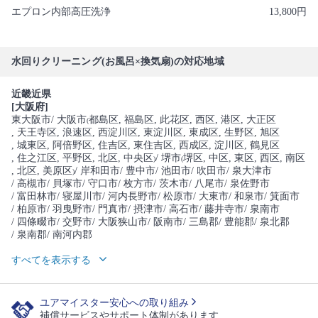
エプロン内部高圧洗浄
13,800円
水回りクリーニング(お風呂×換気扇)の対応地域
近畿近県
[大阪府]
東大阪市
/ 大阪市
都島区
, 福島区
, 此花区
, 西区
, 港区
, 大正区
(
, 天王寺区
, 浪速区
, 西淀川区
, 東淀川区
, 東成区
, 生野区
, 旭区
, 城東区
, 阿倍野区
, 住吉区
, 東住吉区
, 西成区
, 淀川区
, 鶴見区
, 住之江区
, 平野区
, 北区
, 中央区
/ 堺市
堺区
, 中区
, 東区
, 西区
, 南区
)
(
, 北区
, 美原区
/ 岸和田市
/ 豊中市
/ 池田市
/ 吹田市
/ 泉大津市
)
/ 高槻市
/ 貝塚市
/ 守口市
/ 枚方市
/ 茨木市
/ 八尾市
/ 泉佐野市
/ 富田林市
/ 寝屋川市
/ 河内長野市
/ 松原市
/ 大東市
/ 和泉市
/ 箕面市
/ 柏原市
/ 羽曳野市
/ 門真市
/ 摂津市
/ 高石市
/ 藤井寺市
/ 泉南市
/ 四條畷市
/ 交野市
/ 大阪狭山市
/ 阪南市
/ 三島郡
/ 豊能郡
/ 泉北郡
/ 泉南郡
/ 南河内郡
すべてを表示する
ユアマイスター安心への取り組み
補償サービスやサポート体制があります