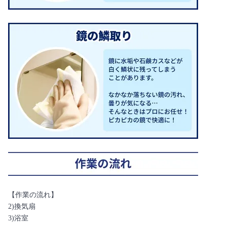
【作業の流れ】
2)換気扇
3)浴室