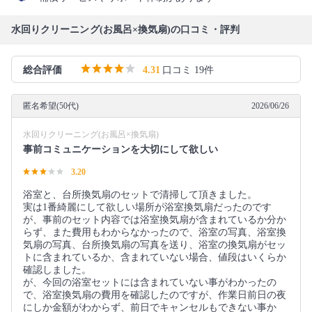
水回りクリーニング(お風呂×換気扇)の口コミ・評判
総合評価
4.31
口コミ 19件
匿名希望(50代)
2026/06/26
水回りクリーニング(お風呂×換気扇)
事前コミュニケーションを大切にして欲しい
3.20
浴室と、台所換気扇のセットで清掃して頂きました。
実は1番綺麗にして欲しい場所が浴室換気扇だったのです
が、事前のセット内容では浴室換気扇が含まれているか分か
らず、また費用もわからなかったので、浴室の写真、浴室換
気扇の写真、台所換気扇の写真を送り、浴室の換気扇がセッ
トに含まれているか、含まれていない場合、値段はいくらか
確認しました。
が、今回の浴室セットには含まれていない事がわかったの
で、浴室換気扇の費用を確認したのですが、作業日前日の夜
にしか金額がわからず、前日でキャンセルもできない事か