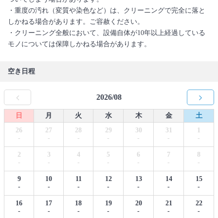
・重度の汚れ（変質や染色など）は、クリーニングで完全に落と
しかねる場合があります。ご容赦ください。
・クリーニング全般において、設備自体が10年以上経過している
モノについては保障しかねる場合があります。
空き日程
2026/08
日
月
火
水
木
金
土
26
27
28
29
30
31
1
-
-
-
-
-
-
-
2
3
4
5
6
7
8
-
-
-
-
-
-
-
9
10
11
12
13
14
15
-
-
-
-
-
-
-
16
17
18
19
20
21
22
-
-
-
-
-
-
-