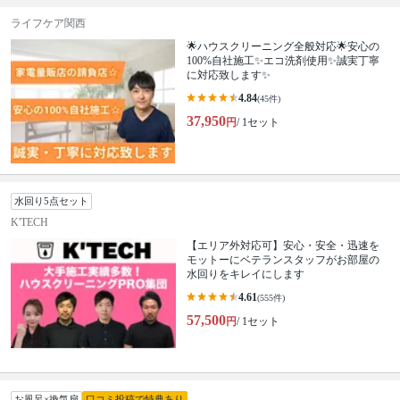
ライフケア関西
🌟ハウスクリーニング全般対応🌟安心の
100%自社施工✨エコ洗剤使用✨誠実丁寧
に対応致します✨
4.84
(45件)
37,950
円
/ 1セット
水回り5点セット
K'TECH
【エリア外対応可】安心・安全・迅速を
モットーにベテランスタッフがお部屋の
水回りをキレイにします
4.61
(555件)
57,500
円
/ 1セット
お風呂×換気扇
口コミ投稿で特典あり