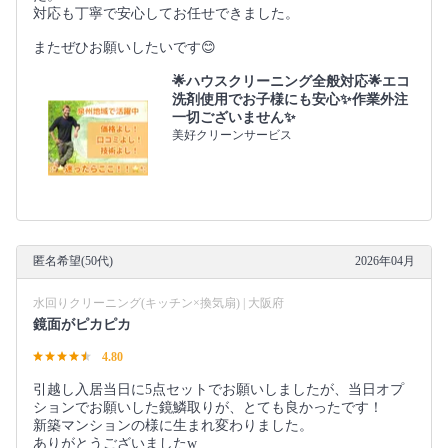
対応も丁寧で安心してお任せできました。
またぜひお願いしたいです😊
🌟ハウスクリーニング全般対応🌟エコ
洗剤使用でお子様にも安心✨作業外注
一切ございません✨
美好クリーンサービス
匿名希望(50代)
2026年04月
水回りクリーニング(キッチン×換気扇) | 大阪府
鏡面がピカピカ
4.80
引越し入居当日に5点セットでお願いしましたが、当日オプ
ションでお願いした鏡鱗取りが、とても良かったです！
新築マンションの様に生まれ変わりました。
ありがとうございましたw