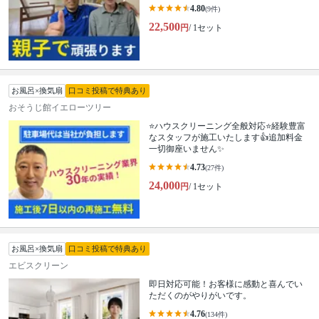
4.80
(9件)
22,500
円
/ 1セット
お風呂×換気扇
口コミ投稿で特典あり
おそうじ館イエローツリー
⭐ハウスクリーニング全般対応⭐経験豊富
なスタッフが施工いたします👍追加料金
一切御座いません✨
4.73
(27件)
24,000
円
/ 1セット
お風呂×換気扇
口コミ投稿で特典あり
エビスクリーン
即日対応可能！お客様に感動と喜んでい
ただくのがやりがいです。
4.76
(134件)