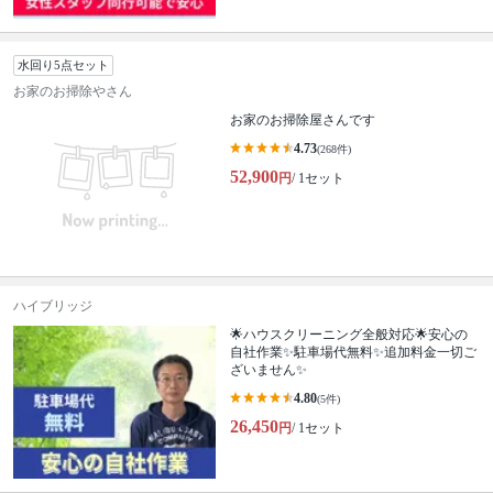
水回り5点セット
お家のお掃除やさん
お家のお掃除屋さんです
4.73
(268件)
52,900
円
/ 1セット
ハイブリッジ
🌟ハウスクリーニング全般対応🌟安心の
自社作業✨️駐車場代無料✨️追加料金一切ご
ざいません✨
4.80
(5件)
26,450
円
/ 1セット