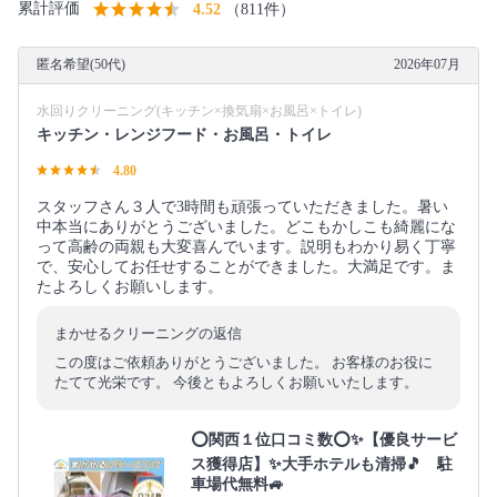
累計評価
4.52
（811件）
匿名希望(50代)
2026年07月
水回りクリーニング(キッチン×換気扇×お風呂×トイレ)
キッチン・レンジフード・お風呂・トイレ
4.80
スタッフさん３人で3時間も頑張っていただきました。暑い
中本当にありがとうございました。どこもかしこも綺麗にな
って高齢の両親も大変喜んでいます。説明もわかり易く丁寧
で、安心してお任せすることができました。大満足です。ま
たよろしくお願いします。
まかせるクリーニングの返信
この度はご依頼ありがとうございました。 お客様のお役に
たてて光栄です。 今後ともよろしくお願いいたします。
⭕関西１位口コミ数⭕✨【優良サービ
ス獲得店】✨大手ホテルも清掃🎵 駐
車場代無料🚙