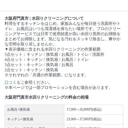
大阪府門真市 | 水回りクリーニングについて
料理をするキッチンをはじめ、家族みんなが毎日使う洗面所やト
イレ、お風呂はいつも清潔感を保ちたい場所です。プロのクリー
ニングサービスでは日常で使用頻度が高い水回り箇所のお掃除を
まとめてお掃除します。気になる汚れをスッキリ除去し、爽やか
な空間を取り戻しませんか。
▼表示価格に含まれる水回りクリーニングの作業範囲
5点セット：キッチン / 換気扇 / お風呂 / トイレ / 洗面所
4点セット：キッチン / 換気扇 / お風呂 / トイレ
3点セット：キッチン / 換気扇 / お風呂
2点セット：キッチン / 換気扇
※それぞれの「共通の作業範囲」になります。
口コミ
もご参照ください。
※本ページでは一部プロモーションを含む場合があります。
大阪府門真市水回りクリーニングの料金の相場
お風呂×換気扇
17,000～26,000円(税込)
キッチン×換気扇
23,000～37,000円(税込)