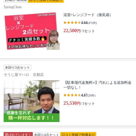
SpringClean
浴室×レンジフード（換気扇）
4.64
(475件)
22,500
円
/ 1セット
水回り3点セット
そうじ屋マハロ 京都店
【駐車場代金無料⭐️】汚れによる追加料金
一切なし！
4.67
(29件)
25,530
円
/ 1セット
選ばれています！
水回り4点セット
口コミ投稿で特典あり