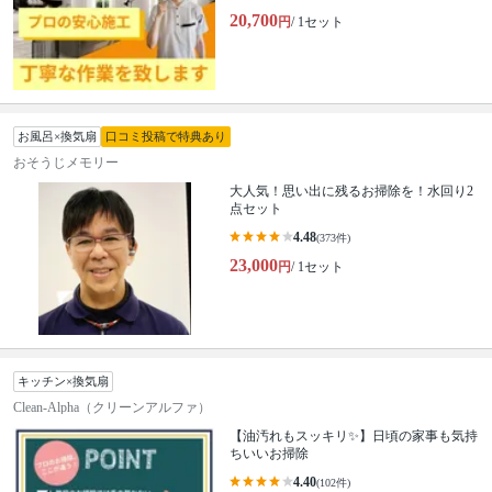
20,700
円
/ 1セット
お風呂×換気扇
口コミ投稿で特典あり
おそうじメモリー
大人気！思い出に残るお掃除を！水回り2
点セット
4.48
(373件)
23,000
円
/ 1セット
キッチン×換気扇
Clean-Alpha（クリーンアルファ）
【油汚れもスッキリ✨】日頃の家事も気持
ちいいお掃除
4.40
(102件)