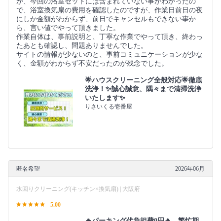
が、今回の浴室セットには含まれていない事がわかったの
で、浴室換気扇の費用を確認したのですが、作業日前日の夜
にしか金額がわからず、前日でキャンセルもできない事か
ら、言い値でやって頂きました。
作業自体は、事前説明と、丁寧な作業でやって頂き、終わっ
たあとも確認し、問題ありませんでした。
サイトの情報が少ないのと、事前コミュニケーションが少な
く、金額がわからず不安だったのが残念でした。
🌟ハウスクリーニング全般対応🌟徹底
洗浄！✨誠心誠意、隅々まで清掃洗浄
いたします✨
りさいくる壱番屋
匿名希望
2026年06月
水回りクリーニング(キッチン×換気扇) | 大阪府
5.00
🔥パーキング代負担費0円🔥 繁忙期