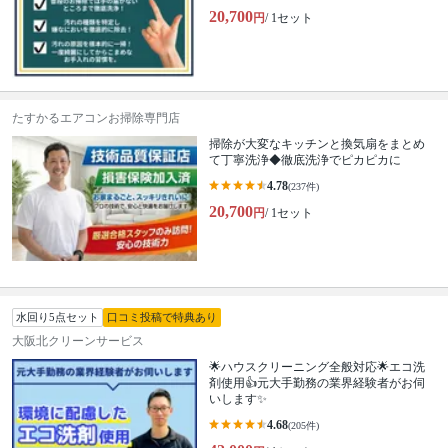
20,700
円
/ 1セット
たすかるエアコンお掃除専門店
掃除が大変なキッチンと換気扇をまとめ
て丁寧洗浄◆徹底洗浄でピカピカに
4.78
(237件)
20,700
円
/ 1セット
水回り5点セット
口コミ投稿で特典あり
大阪北クリーンサービス
🌟ハウスクリーニング全般対応🌟エコ洗
剤使用👍元大手勤務の業界経験者がお伺
いします✨
4.68
(205件)