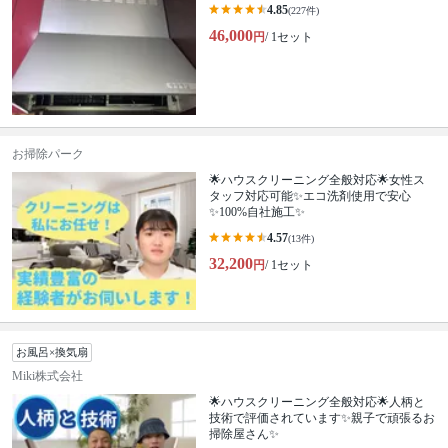
4.85
(227件)
46,000
円
/ 1セット
お掃除パーク
🌟ハウスクリーニング全般対応🌟女性ス
タッフ対応可能✨エコ洗剤使用で安心
✨100%自社施工✨
4.57
(13件)
32,200
円
/ 1セット
お風呂×換気扇
Miki株式会社
🌟ハウスクリーニング全般対応🌟人柄と
技術で評価されています✨親子で頑張るお
掃除屋さん✨