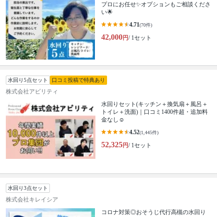
プロにお任せ✨オプションもご相談くださ
い🌟
4.71
(70件)
42,000
円
/ 1セット
水回り5点セット
口コミ投稿で特典あり
株式会社アビリティ
水回りセット(キッチン＋換気扇＋風呂＋
トイレ＋洗面)｜口コミ1400件超・追加料
金なし☺️
4.52
(1,445件)
52,325
円
/ 1セット
水回り3点セット
株式会社キレイシア
コロナ対策◎おそうじ代行高槻の水回り