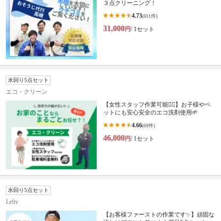
３点クリーニング！
4.73
(611件)
31,000
円
/ 1セット
水回り5点セット
エコ・クリーン
【女性スタッフ作業可能🙆‍♀️】お子様やペ
ットにも安心安全のエコ洗剤使用🌱
4.66
(69件)
46,000
円
/ 1セット
水回り5点セット
Lefty
【お客様ファーストの作業です✨】頑固な