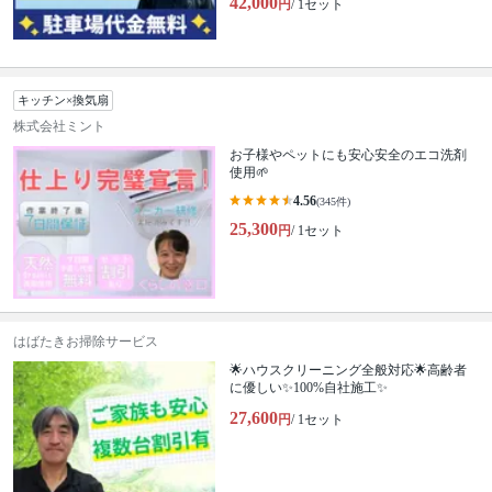
42,000
円
/ 1セット
キッチン×換気扇
株式会社ミント
お子様やペットにも安心安全のエコ洗剤
使用🌱
4.56
(345件)
25,300
円
/ 1セット
はばたきお掃除サービス
🌟ハウスクリーニング全般対応🌟高齢者
に優しい✨100%自社施工✨
27,600
円
/ 1セット