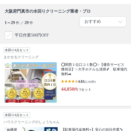
大阪府門真市の水回りクリーニング業者・プロ
1～29
29
件 ／
件
平日作業500円OFF
水回り4点セット
まかせるクリーニング
⭕関西１位口コミ数⭕✨【優良サービス
獲得店】✨大手ホテルも清掃🎵 駐車場代
無料🚙
4.83
(3,143件)
44,850
円
/ 1セット
水回り4点セット
ハウスクリーニングのしょうちゃん
【駐車場代金無料⭐️】安心の自社作業🔧