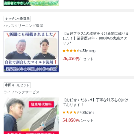
キッチン×換気扇
ハウスクリーニング磯屋
【日経プラス1の取材をうけ新聞に載りま
した！】業界歴24年・1000件の実績スタ
ッフ❗️
4.53
(110件)
26,450
円
/ 1セット
水回り5点セット
ライフハックサービス
【お任せください❗️】丁寧な対応を心掛け
ております！
4.79
(78件)
54,050
円
/ 1セット