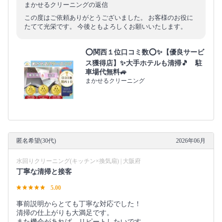
まかせるクリーニングの返信
この度はご依頼ありがとうございました。 お客様のお役に
たてて光栄です。 今後ともよろしくお願いいたします。
⭕関西１位口コミ数⭕✨【優良サービ
ス獲得店】✨大手ホテルも清掃🎵 駐
車場代無料🚙
まかせるクリーニング
匿名希望(30代)
2026年06月
水回りクリーニング(キッチン×換気扇) | 大阪府
丁寧な清掃と接客
5.00
事前説明からとても丁寧な対応でした！
清掃の仕上がりも大満足です。
また機会があれば、リピートしたいです。