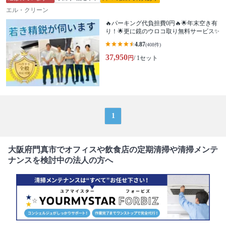
エル・クリーン
🔥パーキング代負担費0円🔥🌟年末空き有
り！🌟更に鏡のウロコ取り無料サービス✨
4.87
(408件)
37,950
円
/ 1セット
1
大阪府門真市でオフィスや飲食店の定期清掃や清掃メンテ
ナンスを検討中の法人の方へ