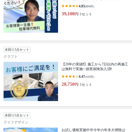
4.85
(884件)
39,100
円
/ 1セット
水回り3点セット
クラフト
【20年の実績❗️】施工から7日以内の再施工
は無料で実施✨損害保険加入済❗️
4.47
(102件)
28,750
円
/ 1セット
水回り5点セット
ライフデザイン
お試し価格実施中🌸今年の年末大掃除は