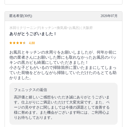
匿名希望(30代)
2026年07月
水回りクリーニング(キッチン×換気扇×お風呂) | 大阪府
ありがとうございました！
4.80
お風呂とキッチンの水周りをお願いしましたが、何年か前に
他の業者さんにお願いした際にも取れなかったお風呂のパッ
キンの黒カビも綺麗にしていただきました！
小さな子どもがいるので掃除箇所に置いたままにしてしまっ
ていた荷物をどかしながら掃除していただけたのもとても助
かりました。
フェニックスの返信
高評価と嬉しいご感想をいただき誠にありがとうございま
す。仕上がりにご満足いただけて大変光栄です。また、ペ
ージの見やすさに関しましては今後の課題として改善する
様に努めます。また機会がございます時には、ご利用心よ
りお待ちしております。