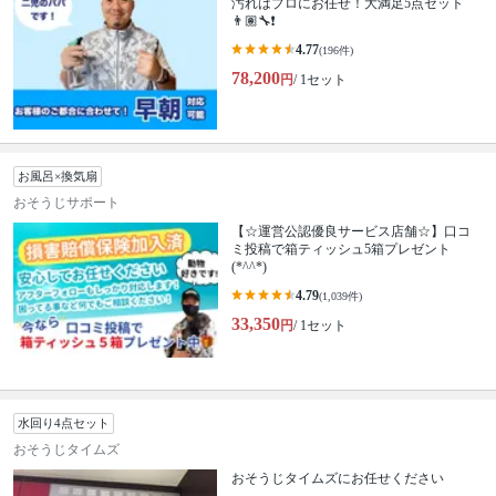
汚れはプロにお任せ！大満足5点セット
👨🏽‍🔧❗️
4.77
(196件)
78,200
円
/ 1セット
お風呂×換気扇
おそうじサポート
【☆運営公認優良サービス店舗☆】口コ
ミ投稿で箱ティッシュ5箱プレゼント
(*^^*)
4.79
(1,039件)
33,350
円
/ 1セット
水回り4点セット
おそうじタイムズ
おそうじタイムズにお任せください