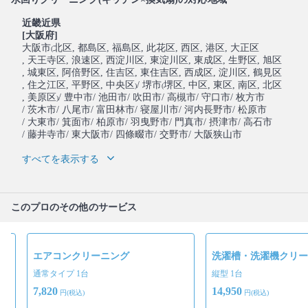
近畿近県
[大阪府]
大阪市
北区
, 都島区
, 福島区
, 此花区
, 西区
, 港区
, 大正区
(
, 天王寺区
, 浪速区
, 西淀川区
, 東淀川区
, 東成区
, 生野区
, 旭区
, 城東区
, 阿倍野区
, 住吉区
, 東住吉区
, 西成区
, 淀川区
, 鶴見区
, 住之江区
, 平野区
, 中央区
/ 堺市
堺区
, 中区
, 東区
, 南区
, 北区
)
(
, 美原区
/ 豊中市
/ 池田市
/ 吹田市
/ 高槻市
/ 守口市
/ 枚方市
)
/ 茨木市
/ 八尾市
/ 富田林市
/ 寝屋川市
/ 河内長野市
/ 松原市
/ 大東市
/ 箕面市
/ 柏原市
/ 羽曳野市
/ 門真市
/ 摂津市
/ 高石市
/ 藤井寺市
/ 東大阪市
/ 四條畷市
/ 交野市
/ 大阪狭山市
すべてを表示する
このプロのその他のサービス
グ
エアコンクリーニング
洗濯槽・洗濯機クリー
通常タイプ 1台
縦型 1台
7,820
14,950
円(税込)
円(税込)