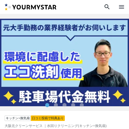
search
menu
キッチン×換気扇
口コミ投稿で特典あり
大阪北クリーンサービス
｜水回りクリーニング(キッチン×換気扇)