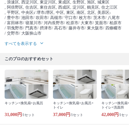
, 浪速区
, 西淀川区
, 東淀川区
, 東成区
, 生野区
, 旭区
, 城東区
, 阿倍野区
, 住吉区
, 東住吉区
, 西成区
, 淀川区
, 鶴見区
, 住之江区
, 平野区
, 中央区
/ 堺市
堺区
, 中区
, 東区
, 南区
, 北区
, 美原区
)
(
)
/ 豊中市
/ 池田市
/ 吹田市
/ 高槻市
/ 守口市
/ 枚方市
/ 茨木市
/ 八尾市
/ 富田林市
/ 寝屋川市
/ 河内長野市
/ 松原市
/ 大東市
/ 箕面市
/ 柏原市
/ 羽曳野市
/ 門真市
/ 摂津市
/ 高石市
/ 藤井寺市
/ 東大阪市
/ 四條畷市
/ 交野市
/ 大阪狭山市
すべてを表示する
このプロのおすすめセット
キッチン×換気扇×お風呂
キッチン×換気扇×お風呂×
キッチン×換気扇
トイレ
トイレ×洗面所
31,000円
37,000円
42,000円
/1セット
/1セット
/1セッ