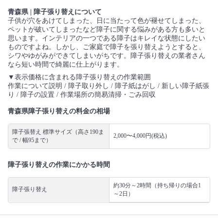
青森県 | 障子張り替えについて
子供が穴をあけてしまった、日に当たって色が褪せてしまった、
ペットが破いてしまったなど障子に関する悩みがある方も多いと
思います。インテリアの一つである障子はキレイな状態にしたい
ものですよね。しかし、ご家庭で障子を張り替えようとすると、
シワやゆがみができてしまいがちです。障子張り替えの業者さん
なら短い時間で綺麗に仕上がります。
▼表示価格に含まれる障子張り替えの作業範囲
作業について説明 / 障子取り外し / 障子紙はがし / 新しい障子紙張
り / 障子の設置 / 作業場所の簡易清掃・ごみ回収
青森県障子張り替えの料金の相場
障子張替え 標準サイズ（高さ190ま
2,000〜4,000円(税込)
で / 幅95まで）
障子張り替えの作業にかかる時間
約30分～2時間（持ち帰りの場合1
障子張り替え
～2日）