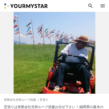
search
menu
有限会社光和ルーフ技建
｜芝張り
芝張りは有限会社光和ルーフ技建お任せ下さい！|福岡県の庭木の