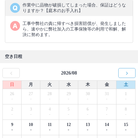
作業中に品物が破損してしまった場合、保証はどうな
りますか？【庭木のお手入れ】
工事中弊社の責に帰すべき損害賠償が、発生しました
ら、速やかに弊社加入の工事保険等の利用で和解、解
決に努めます。
空き日程
2026/08
日
月
火
水
木
金
土
26
27
28
29
30
31
1
-
-
-
-
-
-
-
2
3
4
5
6
7
8
-
-
-
-
-
-
-
9
10
11
12
13
14
15
-
-
-
-
-
-
-