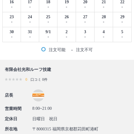
16
17
18
19
20
21
22
-
-
-
-
-
-
-
23
24
25
26
27
28
29
-
-
-
-
-
-
-
30
31
9/1
2
3
4
5
-
-
-
-
-
-
-
-
注文可能
注文不可
有限会社光和ルーフ技建
0
口コミ 0件
店長
8:00~21:00
営業時間
定休日
日曜日 祝日
所在地
〒8000315 福岡県京都郡苅田町港町