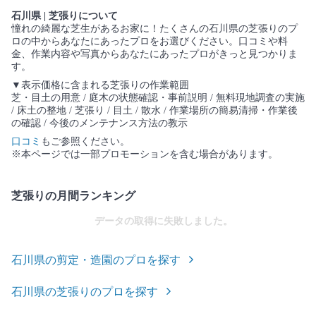
石川県 | 芝張りについて
憧れの綺麗な芝生があるお家に！たくさんの石川県の芝張りのプ
ロの中からあなたにあったプロをお選びください。口コミや料
金、作業内容や写真からあなたにあったプロがきっと見つかりま
す。
▼表示価格に含まれる芝張りの作業範囲
芝・目土の用意 / 庭木の状態確認・事前説明 / 無料現地調査の実施
/ 床土の整地 / 芝張り / 目土 / 散水 / 作業場所の簡易清掃・作業後
の確認 / 今後のメンテナンス方法の教示
口コミ
もご参照ください。
※本ページでは一部プロモーションを含む場合があります。
芝張りの月間ランキング
データの取得に失敗しました。
石川県の剪定・造園のプロを探す
石川県の芝張りのプロを探す