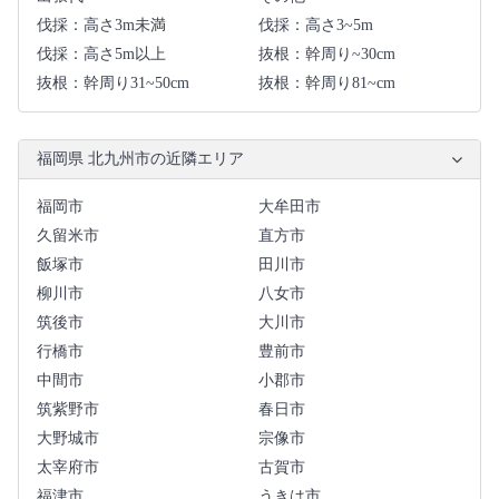
伐採：高さ3m未満
伐採：高さ3~5m
伐採：高さ5m以上
抜根：幹周り~30cm
抜根：幹周り31~50cm
抜根：幹周り81~cm
福岡県 北九州市の近隣エリア
福岡市
大牟田市
久留米市
直方市
飯塚市
田川市
柳川市
八女市
筑後市
大川市
行橋市
豊前市
中間市
小郡市
筑紫野市
春日市
大野城市
宗像市
太宰府市
古賀市
福津市
うきは市