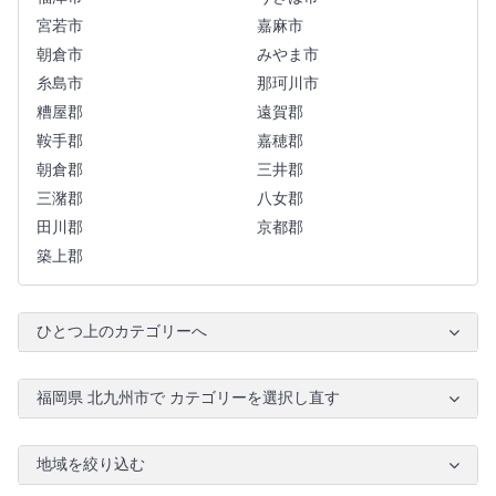
宮若市
嘉麻市
朝倉市
みやま市
糸島市
那珂川市
糟屋郡
遠賀郡
鞍手郡
嘉穂郡
朝倉郡
三井郡
三潴郡
八女郡
田川郡
京都郡
築上郡
ひとつ上のカテゴリーへ
福岡県 北九州市で カテゴリーを選択し直す
地域を絞り込む