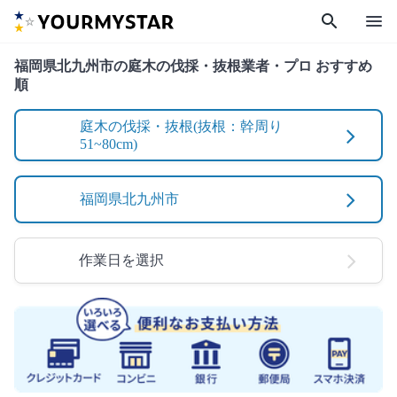
search
menu
福岡県北九州市の庭木の伐採・抜根業者・プロ おすすめ
順
庭木の伐採・抜根(抜根：幹周り
51~80cm)
福岡県北九州市
作業日を選択