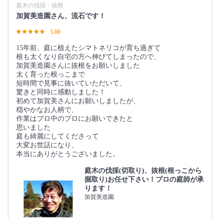
庭木の伐採・抜根
加賀美造園さん、流石です！
5.00
15年前、庭に植えたシマトネリコが育ち過ぎて
根も太くなり自宅の方へ伸びてしまったので、
加賀美造園さんに抜根をお願いしました
太く育った根っこまで
短時間で見事に抜いていただいて、
驚きと同時に感動しました！
初めて加賀美さんにお願いしましたが、
穏やかなお人柄で、
作業はプロ中のプロにお願いできたと
思いました
庭も綺麗にしてくださって
大変お世話になり、
本当にありがとうございました。
庭木の伐採(切取り)、抜根(根っこから
掘取り)お任せ下さい！プロの庭師が承
ります！
加賀美造園