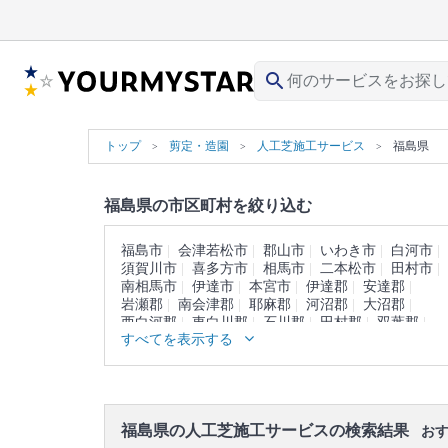
search
トップ
剪定・造園
人工芝施工サービス
福島県
福島県の市区町村を絞り込む
福島市
会津若松市
郡山市
いわき市
白河市
須賀川市
喜多方市
相馬市
二本松市
田村市
南相馬市
伊達市
本宮市
伊達郡
安達郡
岩瀬郡
南会津郡
耶麻郡
河沼郡
大沼郡
西白河郡
東白川郡
石川郡
田村郡
双葉郡
すべてを表示する
相馬郡
福島県の人工芝施工サービスの検索結果
おす