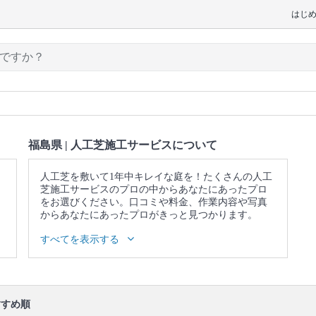
はじ
福島県 | 人工芝施工サービスについて
人工芝を敷いて1年中キレイな庭を！たくさんの人工
芝施工サービスのプロの中からあなたにあったプロ
をお選びください。口コミや料金、作業内容や写真
からあなたにあったプロがきっと見つかります。
▼表示価格に含まれる人工芝施工サービスの作業範
すべてを表示する
囲
人工芝、防草シートの用意 / 床土の整地 / 防草シート
施工 / 人工芝の敷き詰め / 人工芝のピン固定 / 作業後
の簡易清掃
すめ順
口コミ
もご参照ください。