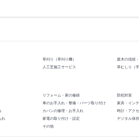
草刈り（草刈り機）
庭木の伐採
人工芝施工サービス
草むしり（
リフォーム・家の修繕
防犯対策
車のお手入れ・整備・パーツ取り付け
家具・イン
れ
カバンの修理・お手入れ
時計・アク
入れ
家電の取り付け・設定
デジタル保
その他