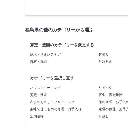
福島県の他のカテゴリーから選ぶ
剪定・造園のカテゴリーを変更する
庭木・植え込み剪定
芝張り
庭石の配置
砂利敷き
カテゴリーを選択し直す
ハウスクリーニング
リメイク
剪定・造園
害虫・害獣駆除
衣服のお直し・クリーニング
靴の修理・お手入
趣味で使うものの修理・お手入れ
家電の修理・お手
定期清掃
引越し