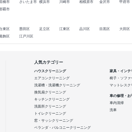
前橋市
さいたま市
横浜市
川崎市
相模原市
金沢市
甲府市
那覇市
台東区
墨田区
足立区
江東区
品川区
目黒区
大田区
葛飾区
江戸川区
人気カテゴリー
ハウスクリーニング
家具・インテ
エアコンクリーニング
椅子・ソファ
洗濯槽・洗濯機クリーニング
マットレスク
換気扇クリーニング
車の修理・お
キッチンクリーニング
車内清掃
洗面所クリーニング
洗車
トイレクリーニング
窓・サッシクリーニング
ベランダ・バルコニークリーニング