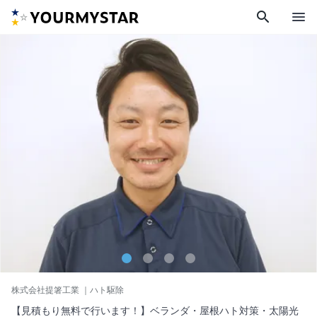
search
menu
株式会社提箸工業
｜ハト駆除
【見積もり無料で行います！】ベランダ・屋根ハト対策・太陽光