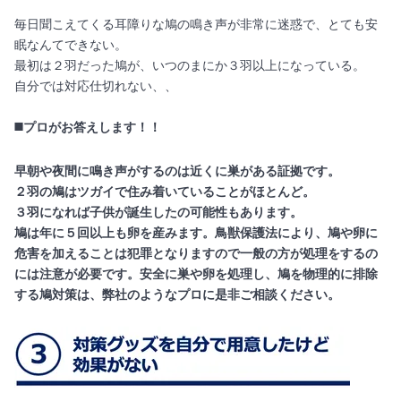
毎日聞こえてくる耳障りな鳩の鳴き声が非常に迷惑で、とても安
眠なんてできない。
最初は２羽だった鳩が、いつのまにか３羽以上になっている。
自分では対応仕切れない、、
◼️プロがお答えします！！
早朝や夜間に鳴き声がするのは近くに巣がある証拠です。
２羽の鳩はツガイで住み着いていることがほとんど。
３羽になれば子供が誕生したの可能性もあります。
鳩は年に５回以上も卵を産みます。鳥獣保護法により、鳩や卵に
危害を加えることは犯罪となりますので一般の方が処理をするの
には注意が必要です。安全に巣や卵を処理し、鳩を物理的に排除
する鳩対策は、弊社のようなプロに是非ご相談ください。