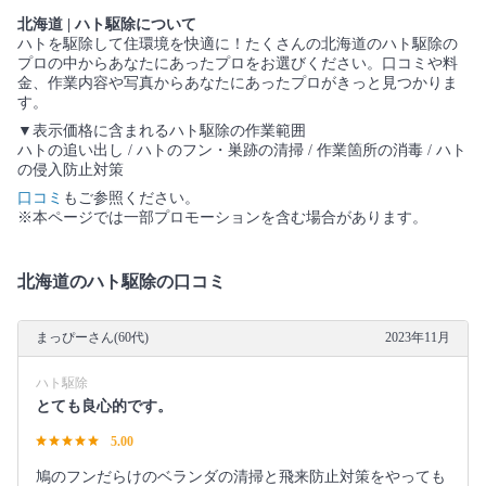
北海道 | ハト駆除について
ハトを駆除して住環境を快適に！たくさんの北海道のハト駆除の
プロの中からあなたにあったプロをお選びください。口コミや料
金、作業内容や写真からあなたにあったプロがきっと見つかりま
す。
▼表示価格に含まれるハト駆除の作業範囲
ハトの追い出し / ハトのフン・巣跡の清掃 / 作業箇所の消毒 / ハト
の侵入防止対策
口コミ
もご参照ください。
※本ページでは一部プロモーションを含む場合があります。
北海道のハト駆除の口コミ
まっぴーさん(60代)
2023年11月
ハト駆除
とても良心的です。
5.00
鳩のフンだらけのベランダの清掃と飛来防止対策をやっても