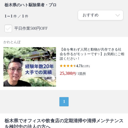
栃木県のハト駆除業者・プロ
1～1
1
件 ／
件
平日作業500円OFF
かわとんぼ
【命を奪わず人間と動物が共存できる社
会を作るがモットーです✨】お気軽にご相
談ください！
4.73
(12件)
25,300
円
/ 1箇所
1
栃木県でオフィスや飲食店の定期清掃や清掃メンテナンス
を検討中の法人の方へ