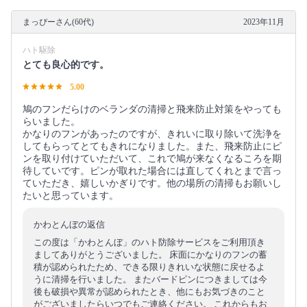
まっぴーさん(60代)
2023年11月
ハト駆除
とても良心的です。
5.00
鳩のフンだらけのベランダの清掃と飛来防止対策をやっても
らいました。
かなりのフンがあったのですが、きれいに取り除いて洗浄を
してもらってとてもきれになりました。また、飛来防止にピ
ンを取り付けていただいて、これで鳩が来なくなるころを期
待していです。ピンが取れた場合には直してくれとまで言っ
ていただき、嬉しいかぎりです。他の場所の清掃もお願いし
たいと思っています。
かわとんぼの返信
この度は「かわとんぼ」のハト防除サービスをご利用頂き
ましてありがとうございました。 床面にかなりのフンの蓄
積が認められたため、できる限りきれいな状態に戻せるよ
うに清掃を行いました。 またバードピンにつきましては今
後も破損や異常が認められたとき、他にもお気づきのこと
がございましたらいつでもご連絡ください。 これからもお