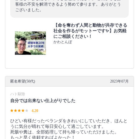
客様の不安を解消できるよう努めて参ります。 ありがとう
ございました。
【命を奪わず人間と動物が共存できる
社会を作るがモットーです✨】お気軽
にご相談ください！
かわとんぼ
匿名希望(50代)
2023年07月
ハト駆除
自分では出来ない仕上がりでした
4.20
ひどい有様だったベランダをきれいにしていただき、ほんと
うに気分が晴れて毎日安心して過ごしています。
死骸や糞は、全部処理して持ち帰っていただけました。
もっと早く依頼すればよかった！