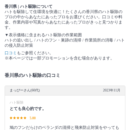
香川県 | ハト駆除について
ハトを駆除して住環境を快適に！たくさんの香川県のハト駆除の
プロの中からあなたにあったプロをお選びください。口コミや料
金、作業内容や写真からあなたにあったプロがきっと見つかりま
す。
▼表示価格に含まれるハト駆除の作業範囲
ハトの追い出し / ハトのフン・巣跡の清掃 / 作業箇所の消毒 / ハト
の侵入防止対策
口コミ
もご参照ください。
※本ページでは一部プロモーションを含む場合があります。
香川県のハト駆除の口コミ
まっぴーさん(60代)
2023年11月
ハト駆除
とても良心的です。
5.00
鳩のフンだらけのベランダの清掃と飛来防止対策をやっても