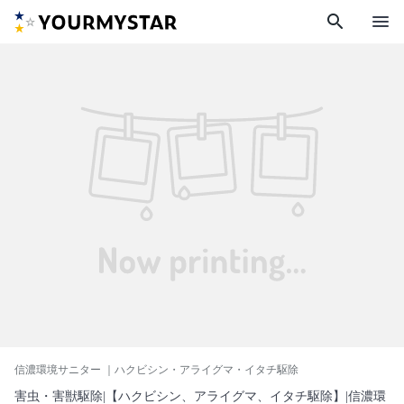
search
menu
信濃環境サニター
｜ハクビシン・アライグマ・イタチ駆除
害虫・害獣駆除|【ハクビシン、アライグマ、イタチ駆除】|信濃環