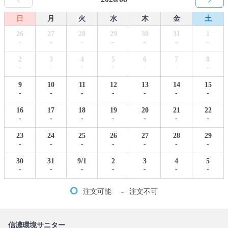
日
月
火
水
木
金
土
26
27
28
29
30
31
1
-
-
-
-
-
-
-
2
3
4
5
6
7
8
-
-
-
-
-
-
-
9
10
11
12
13
14
15
-
-
-
-
-
-
-
16
17
18
19
20
21
22
-
-
-
-
-
-
-
23
24
25
26
27
28
29
-
-
-
-
-
-
-
30
31
9/1
2
3
4
5
-
-
-
-
-
-
-
-
注文可能
注文不可
信濃環境サニター