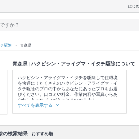
はじ
タチ駆除
青森県
青森県 | ハクビシン・アライグマ・イタチ駆除について
ハクビシン・アライグマ・イタチを駆除して住環境
を快適に！たくさんのハクビシン・アライグマ・イ
タチ駆除のプロの中からあなたにあったプロをお選
びください。口コミや料金、作業内容や写真からあ
なたにあったプロがきっと見つかります。
すべてを表示する
▼表示価格に含まれるハクビシン・アライグマ・イ
タチ駆除の作業範囲
生息調査 / 有害鳥獣駆除の申請代行 / 爆竹や煙霧剤や
臭覚忌避剤による追い出し / 侵入口の封鎖 / 屋根裏や
床下の糞尿清掃 / 防湿シートや給水シートによる糞尿
除の検索結果
おすすめ順
被害対策 / 捕獲・追い出し状況の報告