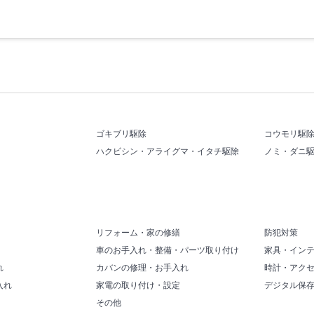
ゴキブリ駆除
コウモリ駆
ハクビシン・アライグマ・イタチ駆除
ノミ・ダニ
リフォーム・家の修繕
防犯対策
車のお手入れ・整備・パーツ取り付け
家具・イン
れ
カバンの修理・お手入れ
時計・アク
入れ
家電の取り付け・設定
デジタル保
その他