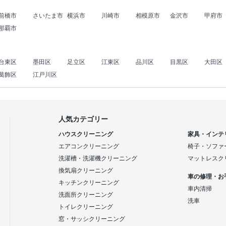
前橋市
さいたま市
横浜市
川崎市
相模原市
金沢市
甲府市
那覇市
台東区
墨田区
足立区
江東区
品川区
目黒区
大田区
葛飾区
江戸川区
人気カテゴリー
ハウスクリーニング
家具・インテ
エアコンクリーニング
椅子・ソファ
洗濯槽・洗濯機クリーニング
マットレスク
換気扇クリーニング
車の修理・お
キッチンクリーニング
車内清掃
洗面所クリーニング
洗車
トイレクリーニング
窓・サッシクリーニング