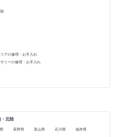
除
駆除
テリアの修理・お手入れ
セサリーの修理・お手入れ
存
越・北陸
県
長野県
富山県
石川県
福井県