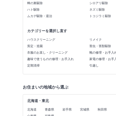
蜂の巣駆除
シロアリ駆除
ハト駆除
ネズミ駆除
ムカデ駆除・退治
トコジラミ駆除
カテゴリーを選択し直す
ハウスクリーニング
リメイク
剪定・造園
害虫・害獣駆除
衣服のお直し・クリーニング
靴の修理・お手入
趣味で使うものの修理・お手入れ
家電の修理・お手
定期清掃
引越し
お住まいの地域から選ぶ
北海道・東北
北海道
青森県
岩手県
宮城県
秋田県