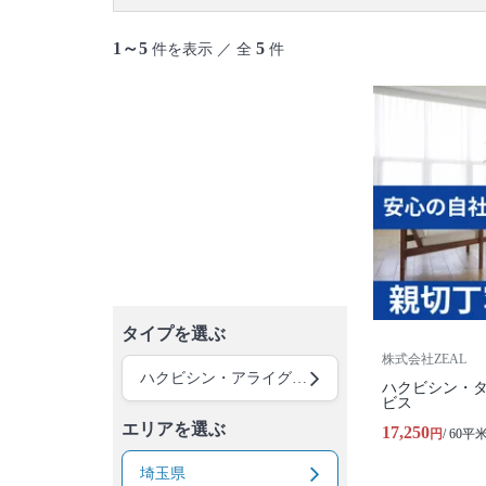
1～5
5
件を表示 ／ 全
件
タイプを選ぶ
株式会社ZEAL
ハクビシン・アライグマ・イタチ駆除
ハクビシン・
ビス
エリアを選ぶ
17,250
円
/ 60平
埼玉県