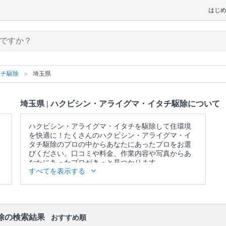
はじ
タチ駆除
埼玉県
埼玉県 | ハクビシン・アライグマ・イタチ駆除について
ハクビシン・アライグマ・イタチを駆除して住環境
を快適に！たくさんのハクビシン・アライグマ・イ
タチ駆除のプロの中からあなたにあったプロをお選
びください。口コミや料金、作業内容や写真からあ
なたにあったプロがきっと見つかります。
すべてを表示する
▼表示価格に含まれるハクビシン・アライグマ・イ
タチ駆除の作業範囲
生息調査 / 有害鳥獣駆除の申請代行 / 爆竹や煙霧剤や
臭覚忌避剤による追い出し / 侵入口の封鎖 / 屋根裏や
床下の糞尿清掃 / 防湿シートや給水シートによる糞尿
除の検索結果
おすすめ順
被害対策 / 捕獲・追い出し状況の報告