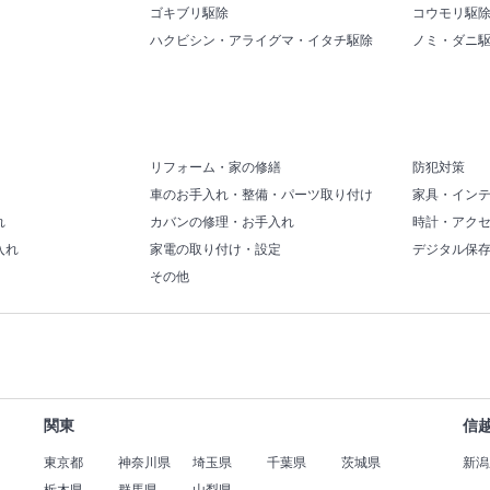
ゴキブリ駆除
コウモリ駆
ハクビシン・アライグマ・イタチ駆除
ノミ・ダニ
リフォーム・家の修繕
防犯対策
車のお手入れ・整備・パーツ取り付け
家具・イン
れ
カバンの修理・お手入れ
時計・アク
入れ
家電の取り付け・設定
デジタル保
その他
関東
信
東京都
神奈川県
埼玉県
千葉県
茨城県
新潟