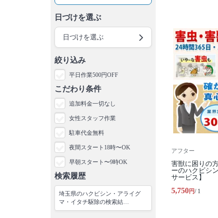
日づけを選ぶ
日づけを選ぶ
絞り込み
平日作業500円OFF
こだわり条件
追加料金一切なし
女性スタッフ作業
駐車代金無料
夜間スタート18時〜OK
アフター
早朝スタート〜9時OK
害獣に困りの
ーのハクビシ
検索履歴
サービス】
5,750
円
/ 1
埼玉県のハクビシン・アライグ
マ・イタチ駆除の検索結…