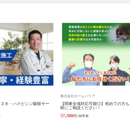
口コミ
もご参照ください。
※本ページでは一部プロモーションを含む場合があ
ります。
株式会社ホームバリア
タヌキ・ハクビシン駆除サー
【関東全域対応可能◎】初めての方も
軽にご相談ください！
57,500
米
円
/ 60平米