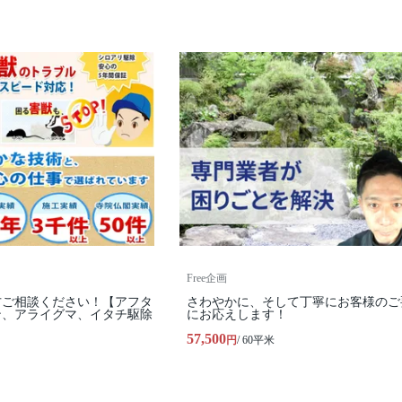
Free企画
方ご相談ください！【アフタ
さわやかに、そして丁寧にお客様のご
ン、アライグマ、イタチ駆除
にお応えします！
57,500
円
/ 60平米