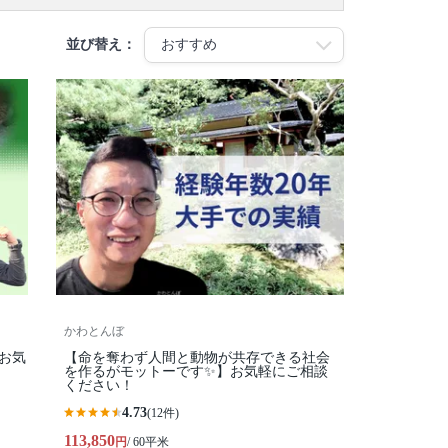
並び替え：
かわとんぼ
お気
【命を奪わず人間と動物が共存できる社会
を作るがモットーです✨】お気軽にご相談
ください！
4.73
(12件)
113,850
円
/ 60平米