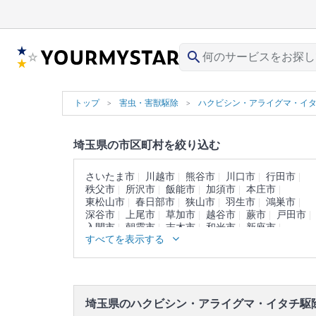
search
トップ
害虫・害獣駆除
ハクビシン・アライグマ・イ
埼玉県の市区町村を絞り込む
さいたま市
川越市
熊谷市
川口市
行田市
秩父市
所沢市
飯能市
加須市
本庄市
東松山市
春日部市
狭山市
羽生市
鴻巣市
深谷市
上尾市
草加市
越谷市
蕨市
戸田市
入間市
朝霞市
志木市
和光市
新座市
すべてを表示する
桶川市
久喜市
北本市
八潮市
富士見市
三郷市
蓮田市
坂戸市
幸手市
鶴ヶ島市
日高市
吉川市
ふじみ野市
白岡市
北足立郡
入間郡
比企郡
秩父郡
児玉郡
大里郡
南埼玉郡
北葛飾郡
埼玉県のハクビシン・アライグマ・イタチ駆