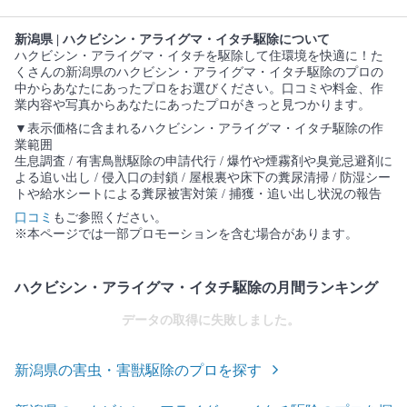
新潟県 | ハクビシン・アライグマ・イタチ駆除について
ハクビシン・アライグマ・イタチを駆除して住環境を快適に！た
くさんの新潟県のハクビシン・アライグマ・イタチ駆除のプロの
中からあなたにあったプロをお選びください。口コミや料金、作
業内容や写真からあなたにあったプロがきっと見つかります。
▼表示価格に含まれるハクビシン・アライグマ・イタチ駆除の作
業範囲
生息調査 / 有害鳥獣駆除の申請代行 / 爆竹や煙霧剤や臭覚忌避剤に
よる追い出し / 侵入口の封鎖 / 屋根裏や床下の糞尿清掃 / 防湿シー
トや給水シートによる糞尿被害対策 / 捕獲・追い出し状況の報告
口コミ
もご参照ください。
※本ページでは一部プロモーションを含む場合があります。
ハクビシン・アライグマ・イタチ駆除の月間ランキング
データの取得に失敗しました。
新潟県の害虫・害獣駆除のプロを探す