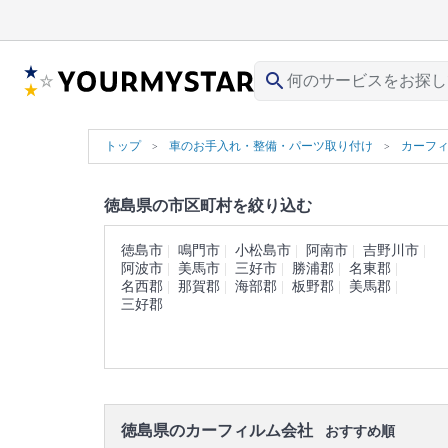
search
トップ
車のお手入れ・整備・パーツ取り付け
カーフ
徳島県の市区町村を絞り込む
徳島市
鳴門市
小松島市
阿南市
吉野川市
阿波市
美馬市
三好市
勝浦郡
名東郡
名西郡
那賀郡
海部郡
板野郡
美馬郡
三好郡
徳島県のカーフィルム会社
おすすめ順