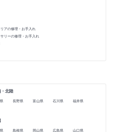
テリアの修理・お手入れ
セサリーの修理・お手入れ
存
越・北陸
県
長野県
富山県
石川県
福井県
国
県
島根県
岡山県
広島県
山口県