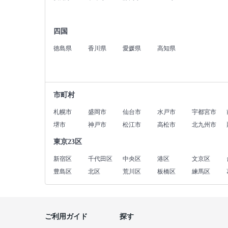
四国
徳島県
香川県
愛媛県
高知県
市町村
札幌市
盛岡市
仙台市
水戸市
宇都宮市
堺市
神戸市
松江市
高松市
北九州市
東京23区
新宿区
千代田区
中央区
港区
文京区
豊島区
北区
荒川区
板橋区
練馬区
ご利用ガイド
探す