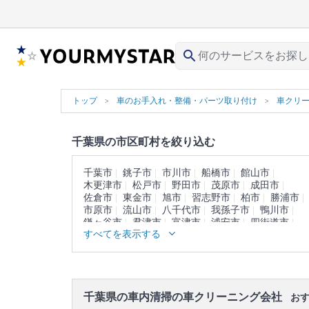
search
トップ
車のお手入れ・整備・パーツ取り付け
車クリ
千葉県の市区町村を絞り込む
千葉市
銚子市
市川市
船橋市
館山市
木更津市
松戸市
野田市
茂原市
成田市
佐倉市
東金市
旭市
習志野市
柏市
勝浦市
市原市
流山市
八千代市
我孫子市
鴨川市
鎌ヶ谷市
君津市
富津市
浦安市
四街道市
すべてを表示する
袖ヶ浦市
八街市
印西市
白井市
富里市
南房総市
匝瑳市
香取市
山武市
いすみ市
大網白里市
印旛郡
香取郡
山武郡
長生郡
夷隅郡
安房郡
千葉県の車内清掃の車クリーニング会社
おす