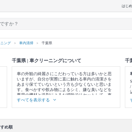
はじ
ーニング
車内清掃
千葉県
千葉県 | 車クリーニングについて
千
車の外観の綺麗さにこだわっている方は多いかと思
いますが、自分が実際に直に触れる車内の清潔さを
あまり保てていないという方も少なくないと思いま
す。食べかすや飲み物によるシミ、嫌な臭いなどを
専用の機材と洗剤によるお掃除でリセットして、車
すべてを表示する
内を新車の様な快適な空間にしませんか。
▼表示価格に含まれる車クリーニングの作業範囲
シート / 窓 / ダッシュボード / トランク / フロアマッ
ト
すめ順
口コミ
もご参照ください。