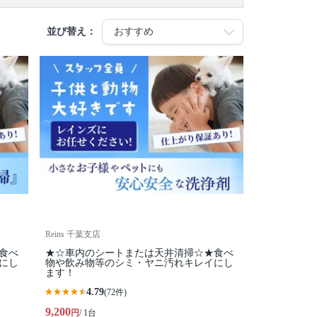
並び替え：
Reins 千葉支店
食べ
★☆車内のシートまたは天井清掃☆★食べ
にし
物や飲み物等のシミ・ヤニ汚れキレイにし
ます！
4.79
(72件)
9,200
円
/ 1台