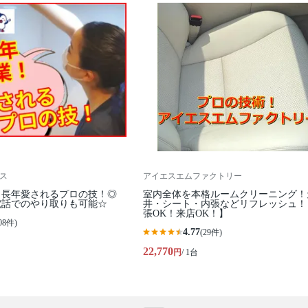
ビス
アイエスエムファクトリー
！長年愛されるプロの技！◎
室内全体を本格ルームクリーニング！
電話でのやり取りも可能☆
井・シート・内張などリフレッシュ！
張OK！来店OK！】
08件)
4.77
(29件)
22,770
円
/ 1台