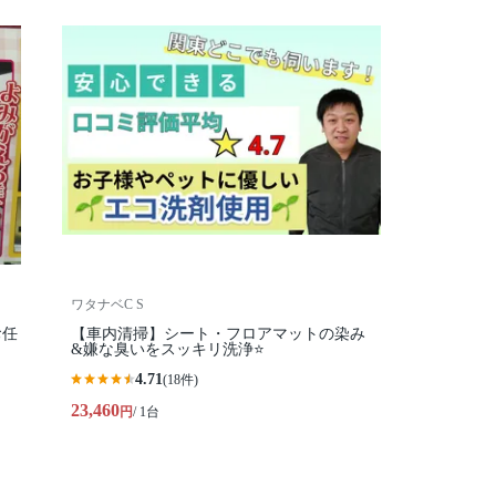
ワタナベC S
お任
【車内清掃】シート・フロアマットの染み
&嫌な臭いをスッキリ洗浄⭐️
4.71
(18件)
23,460
円
/ 1台