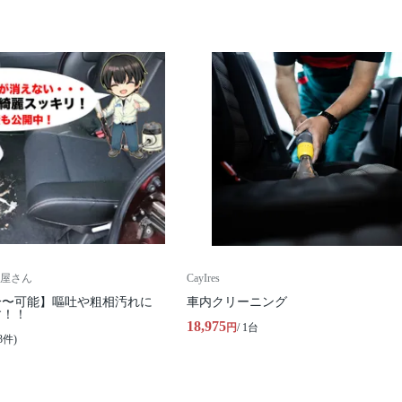
屋さん
CayIres
分〜可能】嘔吐や粗相汚れに
車内クリーニング
す！！
18,975
円
/ 1台
3件)