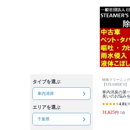
特殊クリーニング
タイプを選ぶ
【STEAMER’S】
車内消臭の第
車内清掃
臭いのお悩み
4.81
(7
エリアを選ぶ
31,625
円
/ 1台
千葉県