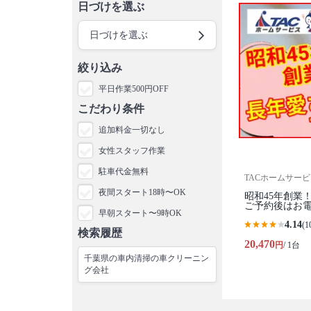
日づけを選ぶ
日づけを選ぶ
絞り込み
平日作業500円OFF
こだわり条件
追加料金一切なし
女性スタッフ作業
駐車代金無料
TACホームサー
夜間スタート18時〜OK
昭和45年創業
ご予約後はお
早朝スタート〜9時OK
4.14
(1
検索履歴
20,470
円
/ 1台
千葉県の車内清掃の車クリーニン
グ会社