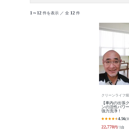
1～12
12
件を表示 ／ 全
件
クリーンライフ堀
【車内の出張
ンの活性パワ
強力洗浄！
4.56
(1
22,770
円
/ 1台