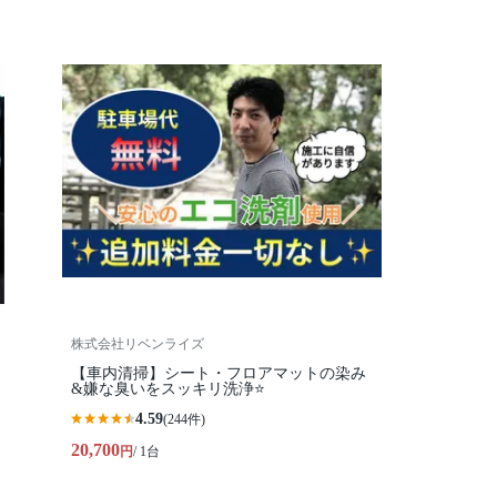
株式会社リベンライズ
【車内清掃】シート・フロアマットの染み
&嫌な臭いをスッキリ洗浄⭐️
4.59
(244件)
20,700
円
/ 1台