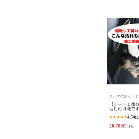
クルマのおそうじ
【シート１席
も対応可能で
4.54
(2
20,700
円
/ 1台