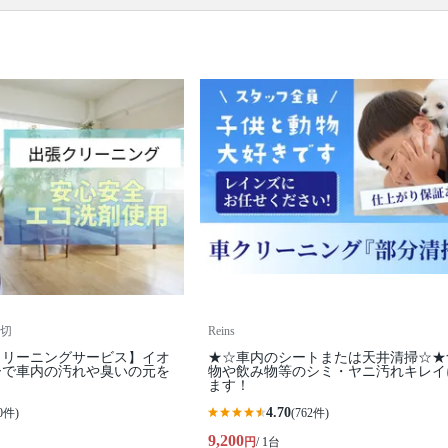
※本ページでは一部プロモーションを含む場合があ
ります。
切
Reins
クリーニングサービス】イオ
★☆車内のシートまたは天井清掃☆★
ーで車内の汚れや臭いの元を
物や飲み物等のシミ・ヤニ汚れキレイ
ます！
4.70
0件)
(762件)
9,200
円
/ 1台