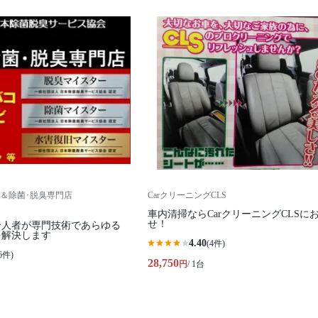
＆除菌･脱臭専門店
CarクリーニングCLS
車内清掃ならCarクリーニングCLSに
せ！
一人者が専門技術であらゆる
を解決します
4.40
(4件)
6件)
28,750
円
/ 1台