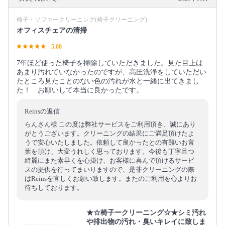
椅子・ソファークリーニング(椅子クリーニング)
オフィスチェアの清掃
5.00
7年ほど使った椅子を掃除していただきました。見た目上は
あまり汚れていなかったのですが、高圧洗浄をしていただい
たところ見たことのない色の汚れが水と一緒に出てきまし
た！ お願いして本当に良かったです。
Reinsの返信
らんさん様 この度は弊社サービスをご利用頂き、誠にあり
がとうございます。クリーニングの結果にご満足頂けたよ
うで安心いたしました。依頼して良かったとの有難いお言
葉を頂け、大変うれしく思っております。今後も丁寧且つ
綺麗にまた素早くを心掛け、お客様に喜んで頂けるサービ
スの提供を行ってまいりますので、是非クリーニングの際
はReinsを宜しくお願い致します。またのご利用を心よりお
待ちしております。
★☆椅子ークリーニング☆★シミ汚れ
や排出物の汚れ・臭いキレイに致しま