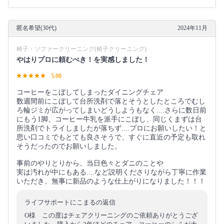
匿名希望(30代)
2024年11月
椅子・ソファークリーニング(椅子クリーニング)
やはりプロに頼むべき！を実感しました！
5.00
コーヒーをこぼしてしまったダイニングチェア
数週間前にこぼして台所洗剤で落とそうとしたところでむし
ろ輪ジミが広がってしまいどうしようもなく....さらに数日前
にもう1脚、コーヒー牛乳を派手にこぼし、同じくまずは台
所洗剤でトライしましたが落ちず....プロにお願いしたい！と
思い口コミでもとても良さそうで、すぐに直近の予定も取れ
そうだったのでお願いしました。
事前のやりとりから、当日色々とダニのことや
実は汚れが中にもある....など説明くださりながら丁寧に作業
いただき、無事に新品のような仕上がりになりました！！！
ライフサポートにこまるの返信
O様 この度はチェアクリーニングのご依頼ありがとうござ