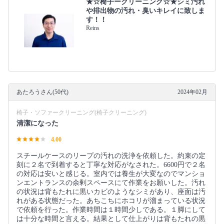
★☆椅子ークリーニング☆★シミ汚れ
や排出物の汚れ・臭いキレイに致しま
す！！
Reins
あたろうさん(50代)
2024年02月
椅子・ソファークリーニング(椅子クリーニング)
清潔になった
4.00
スチールケースのリープの汚れの洗浄を依頼した。約束の定
刻に２名で到着すると丁寧な対応がなされた。6600円で２名
の対応は安いと感じる。室内では養生が大変なのでマンショ
ンエントランスの余剰スペースにて作業をお願いした。汚れ
の状況は背もたれに黒いカビのようなシミがあり、座面は汚
れがある状態だった。あちこちにホコリが溜まっている状況
で依頼を行った。作業時間は１時間少しである。１脚にして
は十分な時間と言える。結果として仕上がりは背もたれの黒