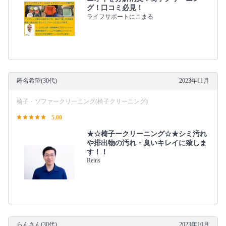
グ！口コミ必見！
ライフサポートにこまる
匿名希望(30代)
2023年11月
椅子・ソファークリーニング(椅子クリーニング)
5.00
★☆椅子ークリーニング☆★シミ汚れ
や排出物の汚れ・臭いキレイに致しま
す！！
Reins
らんさん(30代)
2023年10月