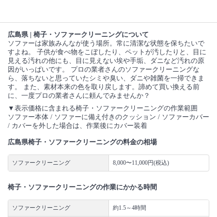
広島県 | 椅子・ソファークリーニングについて
ソファーは家族みんなが使う場所。常に清潔な状態を保ちたいで
すよね。 子供が食べ物をこぼしたり、ペットが汚したりと、目に
見える汚れの他にも、目に見えない埃や手垢、ダニなど汚れの原
因がいっぱいです。 プロの業者さんのソファークリーニングな
ら、落ちないと思っていたシミや臭い、ダニや雑菌を一掃できま
す。 また、素材本来の色を取り戻します。諦めて買い換える前
に、一度プロの業者さんに頼んでみませんか？
▼表示価格に含まれる椅子・ソファークリーニングの作業範囲
ソファー本体 / ソファーに備え付きのクッション / ソファーカバー
/ カバーを外した場合は、作業後にカバー装着
広島県椅子・ソファークリーニングの料金の相場
ソファークリーニング
8,000〜11,000円(税込)
椅子・ソファークリーニングの作業にかかる時間
ソファークリーニング
約1.5～4時間