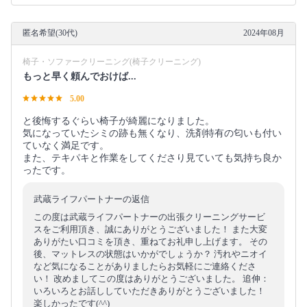
匿名希望(30代)
2024年08月
椅子・ソファークリーニング(椅子クリーニング)
もっと早く頼んでおけば...
5.00
と後悔するぐらい椅子が綺麗になりました。
気になっていたシミの跡も無くなり、洗剤特有の匂いも付い
ていなく満足です。
また、テキパキと作業をしてくださり見ていても気持ち良か
ったです。
武蔵ライフパートナーの返信
この度は武蔵ライフパートナーの出張クリーニングサービ
スをご利用頂き、誠にありがとうございました！ また大変
ありがたい口コミを頂き、重ねてお礼申し上げます。 その
後、マットレスの状態はいかがでしょうか？ 汚れやニオイ
など気になることがありましたらお気軽にご連絡くださ
い！ 改めましてこの度はありがとうございました。 追伸：
いろいろとお話ししていただきありがとうございました！
楽しかったです(^^)