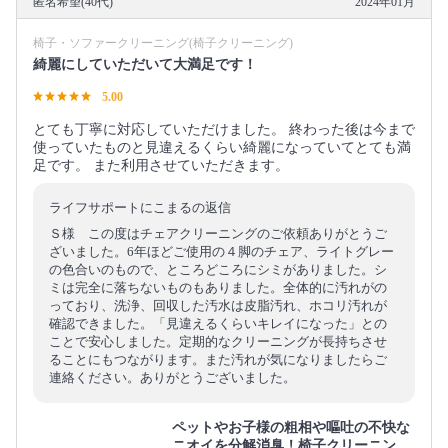
匿名希望(40代)
2024年01月
椅子・ソファークリーニング(椅子クリーニング)
綺麗にしていただいて大満足です！
5.00
とても丁寧に対応していただけました。 終わった後は今まで
使っていたものと見違えるくらい綺麗になっていてとても満
足です。 また利用させていただきます。
ライフサポートにこまるの返信
Ｓ様 この度はチェアクリーニングのご依頼ありがとうご
ざいました。6年ほどご使用の４脚のチェア、ライトグレー
の色合いのもので、ところどころにシミがありました。シ
ミは完全に落ちないものもありました。全体的に汚れがの
っており、洗浄、回収した汚水は皮脂汚れ、ホコリ汚れが
確認できました。「見違えるくらいキレイになった」との
ことで安心しました。定期的なクリーニングが長持ちさせ
ることにもつながります。また汚れが気になりましたらご
連絡ください。ありがとうございました。
ペットやお子様の粗相や嘔吐の不快な
ニオイを分解消臭！椅子クリーニン